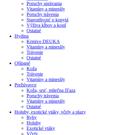
Poruchy správania
Vitamíny a minerály
Poruchy trávenia
Starostlivosť o kopytá
Výživa kĺbov a kostí
Ostatné
Hydina
Krmivo DEUKA
Vitamíny a minerály
Trávenie
Ostatné
Ošípané
Koža
Trávenie
Vitamíny a minerály
Prežúvavce
Koža, srsť, mliečna žľaza
Poruchy trávenia
Vitamíny a minerály
Ostatné
Holuby, exotické vtáky, včely a plazy
Ryby
Holuby
Exotické vtáky
Včely