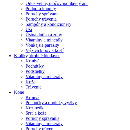
Odčervenie, močovopohlavný ap.
Podpora imunity
Poruchy správania
Poruchy trávenia
Šampóny a kondicionéry
Uši
Ústna dutina a zuby
Vitamíny a minerály
Vonkajšie parazity
Výživa kĺbov a kostí
Králiky, drobné hlodavce
Krmivá
Pochúťky
Podstielky
Vitamíny a minerály
Koža
Trávenie
Kone
Krmivá
Pochúťky a doplnky výživy
Kozmetika
Srsť a koža
Poruchy správania
Vitamíny a minerály
Poruchy trávenia