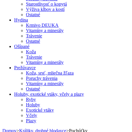
Starostlivosť o kopytá
Výživa kĺbov a kostí
Ostatné
Hydina
Krmivo DEUKA
Vitamíny a minerály
Trávenie
Ostatné
Ošípané
Koža
Trávenie
Vitamíny a minerály
Prežúvavce
Koža, srsť, mliečna žľaza
Poruchy trávenia
Vitamíny a minerály
Ostatné
Holuby, exotické vtáky, včely a plazy
Ryby
Holuby
Exotické vtáky
Včely
Plazy
Domov
>
Králiky, drobné hlodavce
>
Pochúťky