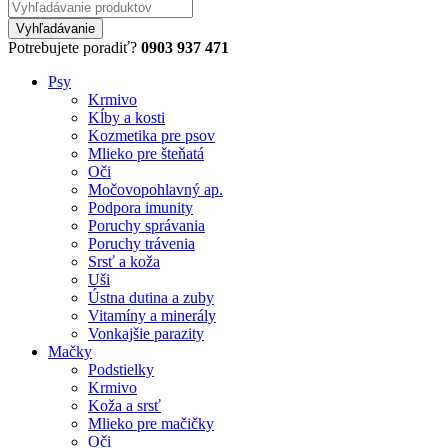
Potrebujete poradiť?
0903 937 471
Psy
Krmivo
Kĺby a kosti
Kozmetika pre psov
Mlieko pre šteňatá
Oči
Močovopohlavný ap.
Podpora imunity
Poruchy správania
Poruchy trávenia
Srsť a koža
Uši
Ústna dutina a zuby
Vitamíny a minerály
Vonkajšie parazity
Mačky
Podstielky
Krmivo
Koža a srsť
Mlieko pre mačičky
Oči