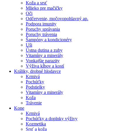
Koža a srsť
Mlieko pre mačičky
Oči
Odčervenie, močovopohlavný ap.
Podpora imunity
Poruchy správania
Poruchy trávenia
Šampóny a kondicionéry
Uši
Ústna dutina a zuby
Vitamíny a minerály
Vonkajšie parazity
Výživa kĺbov a kostí
Králiky, drobné hlodavce
Krmivá
Pochúťky
Podstielky
Vitamíny a minerály
Koža
Trávenie
Kone
Krmivá
Pochúťky a doplnky výživy
Kozmetika
Srsť a koža