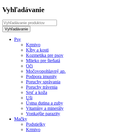
Vyhľadávanie
Psy
Krmivo
Kĺby a kosti
Kozmetika pre psov
Mlieko pre šteňatá
Oči
Močovopohlavný ap.
Podpora imunity
Poruchy správania
Poruchy trávenia
Srsť a koža
Uši
Ústna dutina a zuby
Vitamíny a minerály
Vonkajšie parazity
Mačky
Podstielky
Krmivo