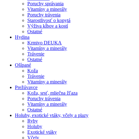
Poruchy správania
Vitamíny a minerály
Poruchy trávenia
Starostlivosť o kopytá
Výživa kĺbov a kostí
Ostatné
Hydina
Krmivo DEUKA
Vitamíny a minerály
Trávenie
Ostatné
Ošípané
Koža
Trávenie
Vitamíny a minerály
Prežúvavce
Koža, srsť, mliečna žľaza
Poruchy trávenia
Vitamíny a minerály
Ostatné
Holuby, exotické vtáky, včely a plazy
Ryby
Holuby
Exotické vtáky
Včely