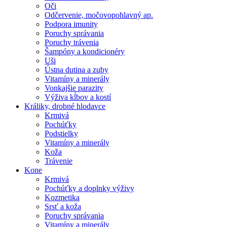
Oči
Odčervenie, močovopohlavný ap.
Podpora imunity
Poruchy správania
Poruchy trávenia
Šampóny a kondicionéry
Uši
Ústna dutina a zuby
Vitamíny a minerály
Vonkajšie parazity
Výživa kĺbov a kostí
Králiky, drobné hlodavce
Krmivá
Pochúťky
Podstielky
Vitamíny a minerály
Koža
Trávenie
Kone
Krmivá
Pochúťky a doplnky výživy
Kozmetika
Srsť a koža
Poruchy správania
Vitamíny a minerály