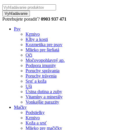
Potrebujete poradiť?
0903 937 471
Psy
Krmivo
Kĺby a kosti
Kozmetika pre psov
Mlieko pre šteňatá
Oči
Močovopohlavný ap.
Podpora imunity
Poruchy správania
Poruchy trávenia
Srsť a koža
Uši
Ústna dutina a zuby
Vitamíny a minerály
Vonkajšie parazity
Mačky
Podstielky
Krmivo
Koža a srsť
Mlieko pre mačičky