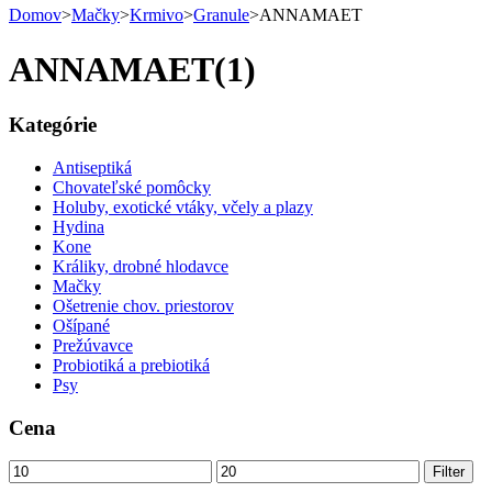
Domov
>
Mačky
>
Krmivo
>
Granule
>
ANNAMAET
ANNAMAET
(1)
Kategórie
Antiseptiká
Chovateľské pomôcky
Holuby, exotické vtáky, včely a plazy
Hydina
Kone
Králiky, drobné hlodavce
Mačky
Ošetrenie chov. priestorov
Ošípané
Prežúvavce
Probiotiká a prebiotiká
Psy
Cena
Minimálna
Maximálna
Filter
cena
cena