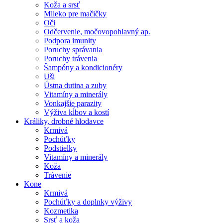
Koža a srsť
Mlieko pre mačičky
Oči
Odčervenie, močovopohlavný ap.
Podpora imunity
Poruchy správania
Poruchy trávenia
Šampóny a kondicionéry
Uši
Ústna dutina a zuby
Vitamíny a minerály
Vonkajšie parazity
Výživa kĺbov a kostí
Králiky, drobné hlodavce
Krmivá
Pochúťky
Podstielky
Vitamíny a minerály
Koža
Trávenie
Kone
Krmivá
Pochúťky a doplnky výživy
Kozmetika
Srsť a koža