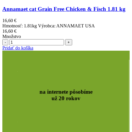
Annamaet cat Grain Free Chicken & Fisch 1.81 kg
16,60
€
Hmotnosť: 1.81kg Výrobca: ANNAMAET USA
16,60
€
Množstvo
Množstvo
Pridať do košíka
na internete pôsobíme
už 20 rokov