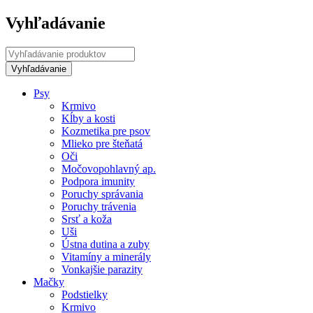
Vyhľadávanie
Psy
Krmivo
Kĺby a kosti
Kozmetika pre psov
Mlieko pre šteňatá
Oči
Močovopohlavný ap.
Podpora imunity
Poruchy správania
Poruchy trávenia
Srsť a koža
Uši
Ústna dutina a zuby
Vitamíny a minerály
Vonkajšie parazity
Mačky
Podstielky
Krmivo