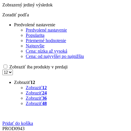
Zobrazený jediný výsledok
Zoradiť podľa
Predvolené nastavenie
Predvolené nastavenie
Popularita
Priemerné hodnotenie
Najnovšie
Cena: nízka až vysoká
Cena: od najvyššej po najnižšiu
Zobraziť iba produkty v predaji
Zobraziť
12
Zobraziť
12
Zobraziť
24
Zobraziť
36
Zobraziť
48
Pridať do košíka
PROD0943