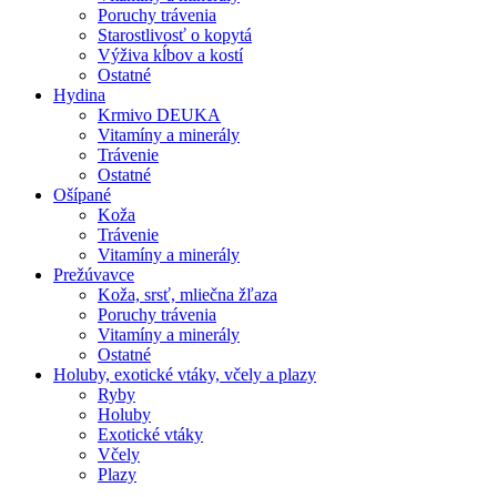
Poruchy trávenia
Starostlivosť o kopytá
Výživa kĺbov a kostí
Ostatné
Hydina
Krmivo DEUKA
Vitamíny a minerály
Trávenie
Ostatné
Ošípané
Koža
Trávenie
Vitamíny a minerály
Prežúvavce
Koža, srsť, mliečna žľaza
Poruchy trávenia
Vitamíny a minerály
Ostatné
Holuby, exotické vtáky, včely a plazy
Ryby
Holuby
Exotické vtáky
Včely
Plazy