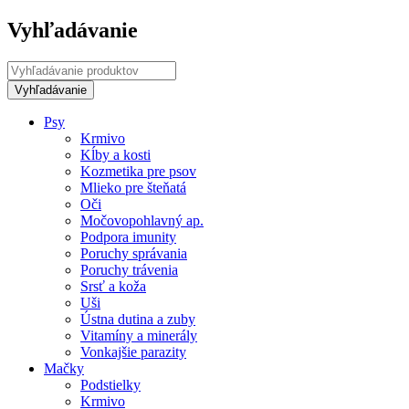
Vyhľadávanie
Psy
Krmivo
Kĺby a kosti
Kozmetika pre psov
Mlieko pre šteňatá
Oči
Močovopohlavný ap.
Podpora imunity
Poruchy správania
Poruchy trávenia
Srsť a koža
Uši
Ústna dutina a zuby
Vitamíny a minerály
Vonkajšie parazity
Mačky
Podstielky
Krmivo