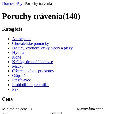
Domov
>
Psy
>
Poruchy trávenia
Poruchy trávenia
(140)
Kategórie
Antiseptiká
Chovateľské pomôcky
Holuby, exotické vtáky, včely a plazy
Hydina
Kone
Králiky, drobné hlodavce
Mačky
Ošetrenie chov. priestorov
Ošípané
Prežúvavce
Probiotiká a prebiotiká
Psy
Cena
Minimálna cena
Maximálna cena