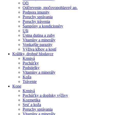
Oči
Odčervenie, močovopohlavný ap.
Podpora imunity
Poruchy správania
Poruchy trávenia
Šampóny a kondicionéry
Uši
Ústna dutina a zuby
Vitamíny a minerály
Vonkajšie parazity
Výživa kĺbov a kostí
Králiky, drobné hlodavce
Krmivá
Pochúťky
Podstielky
Vitamíny a minerály
Koža
Trávenie
Kone
Krmivá
Pochúťky a doplnky výživy
Kozmetika
Srsť a koža
Poruchy správania
Vitamíny a minerály