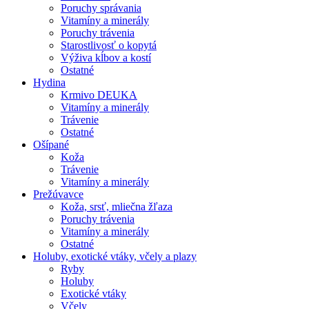
Poruchy správania
Vitamíny a minerály
Poruchy trávenia
Starostlivosť o kopytá
Výživa kĺbov a kostí
Ostatné
Hydina
Krmivo DEUKA
Vitamíny a minerály
Trávenie
Ostatné
Ošípané
Koža
Trávenie
Vitamíny a minerály
Prežúvavce
Koža, srsť, mliečna žľaza
Poruchy trávenia
Vitamíny a minerály
Ostatné
Holuby, exotické vtáky, včely a plazy
Ryby
Holuby
Exotické vtáky
Včely