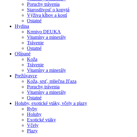
Poruchy trávenia
Starostlivosť o kopytá
Výživa kĺbov a kostí
Ostatné
Hydina
Krmivo DEUKA
Vitamíny a minerály
Trávenie
Ostatné
Ošípané
Koža
Trávenie
Vitamíny a minerály
Prežúvavce
Koža, srsť, mliečna žľaza
Poruchy trávenia
Vitamíny a minerály
Ostatné
Holuby, exotické vtáky, včely a plazy
Ryby
Holuby
Exotické vtáky
Včely
Plazy