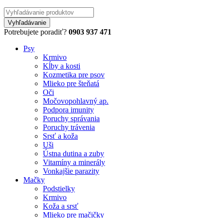
Potrebujete poradiť?
0903 937 471
Psy
Krmivo
Kĺby a kosti
Kozmetika pre psov
Mlieko pre šteňatá
Oči
Močovopohlavný ap.
Podpora imunity
Poruchy správania
Poruchy trávenia
Srsť a koža
Uši
Ústna dutina a zuby
Vitamíny a minerály
Vonkajšie parazity
Mačky
Podstielky
Krmivo
Koža a srsť
Mlieko pre mačičky