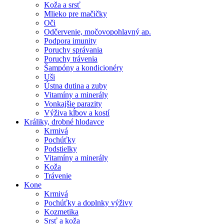
Koža a srsť
Mlieko pre mačičky
Oči
Odčervenie, močovopohlavný ap.
Podpora imunity
Poruchy správania
Poruchy trávenia
Šampóny a kondicionéry
Uši
Ústna dutina a zuby
Vitamíny a minerály
Vonkajšie parazity
Výživa kĺbov a kostí
Králiky, drobné hlodavce
Krmivá
Pochúťky
Podstielky
Vitamíny a minerály
Koža
Trávenie
Kone
Krmivá
Pochúťky a doplnky výživy
Kozmetika
Srsť a koža