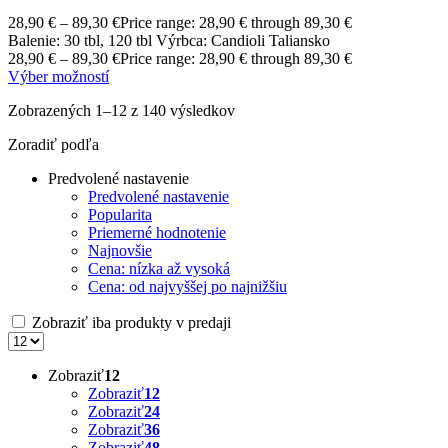
28,90
€
–
89,30
€
Price range: 28,90 € through 89,30 €
Balenie: 30 tbl, 120 tbl Výrbca: Candioli Taliansko
28,90
€
–
89,30
€
Price range: 28,90 € through 89,30 €
Výber možností
Zobrazených 1–12 z 140 výsledkov
Zoradiť podľa
Predvolené nastavenie
Predvolené nastavenie
Popularita
Priemerné hodnotenie
Najnovšie
Cena: nízka až vysoká
Cena: od najvyššej po najnižšiu
Zobraziť iba produkty v predaji
Zobraziť
12
Zobraziť
12
Zobraziť
24
Zobraziť
36
Zobraziť
48