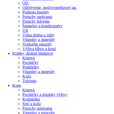
Oči
Odčervenie, močovopohlavný ap.
Podpora imunity
Poruchy správania
Poruchy trávenia
Šampóny a kondicionéry
Uši
Ústna dutina a zuby
Vitamíny a minerály
Vonkajšie parazity
Výživa kĺbov a kostí
Králiky, drobné hlodavce
Krmivá
Pochúťky
Podstielky
Vitamíny a minerály
Koža
Trávenie
Kone
Krmivá
Pochúťky a doplnky výživy
Kozmetika
Srsť a koža
Poruchy správania
Vitamíny a minerály