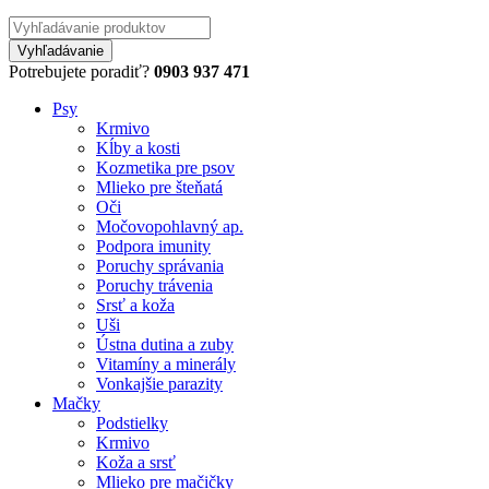
Potrebujete poradiť?
0903 937 471
Psy
Krmivo
Kĺby a kosti
Kozmetika pre psov
Mlieko pre šteňatá
Oči
Močovopohlavný ap.
Podpora imunity
Poruchy správania
Poruchy trávenia
Srsť a koža
Uši
Ústna dutina a zuby
Vitamíny a minerály
Vonkajšie parazity
Mačky
Podstielky
Krmivo
Koža a srsť
Mlieko pre mačičky