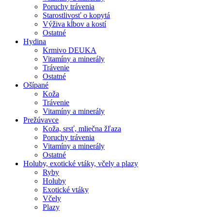
Poruchy trávenia
Starostlivosť o kopytá
Výživa kĺbov a kostí
Ostatné
Hydina
Krmivo DEUKA
Vitamíny a minerály
Trávenie
Ostatné
Ošípané
Koža
Trávenie
Vitamíny a minerály
Prežúvavce
Koža, srsť, mliečna žľaza
Poruchy trávenia
Vitamíny a minerály
Ostatné
Holuby, exotické vtáky, včely a plazy
Ryby
Holuby
Exotické vtáky
Včely
Plazy