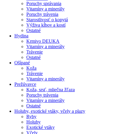
Poruchy správania
Vitamíny a minerály
Poruchy trávenia
Starostlivosť o kopytá
Výživa kĺbov a kostí
Ostatné
Hydina
Krmivo DEUKA
Vitamíny a minerály
Trávenie
Ostatné
Ošípané
Koža
Trávenie
Vitamíny a minerály
Prežúvavce
Koža, srsť, mliečna žľaza
Poruchy trávenia
Vitamíny a minerály
Ostatné
Holuby, exotické vtáky, včely a plazy
Ryby
Holuby
Exotické vtáky
Včely