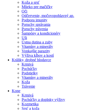
Koža a srsť
Mlieko pre mačičky
Oči
Odčervenie, močovopohlavný ap.
Podpora imunity
Poruchy správania
Poruchy trávenia
Šampóny a kondicionéry
Uši
Ústna dutina a zuby
Vitamíny a minerály
Vonkajšie parazity
Výživa kĺbov a kostí
Králiky, drobné hlodavce
Krmivá
Pochúťky
Podstielky
Vitamíny a minerály
Koža
Trávenie
Kone
Krmivá
Pochúťky a doplnky výživy
Kozmetika
Srsť a koža