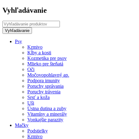
Vyhľadávanie
Psy
Krmivo
Kĺby a kosti
Kozmetika pre psov
Mlieko pre šteňatá
Oči
Močovopohlavný ap.
Podpora imunity
Poruchy správania
Poruchy trávenia
Srsť a koža
Uši
Ústna dutina a zuby
Vitamíny a minerály
Vonkajšie parazity
Mačky
Podstielky
Krmivo