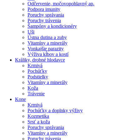
Odčervenie, močovopohlavný ap.
Podpora imunity
Poruchy správania
Poruchy trávenia
Šampóny a kondicionéry
Uši
Ústna dutina a zuby
Vitamíny a minerály
Vonkajšie parazity
Výživa kĺbov a kostí
Králiky, drobné hlodavce
Krmivá
Pochúťky
Podstielky
Vitamíny a minerály
Koža
Trávenie
Kone
Krmivá
Pochúťky a doplnky výživy
Kozmetika
Srsť a koža
Poruchy správania
Vitamíny a minerály
Poruchy trávenia