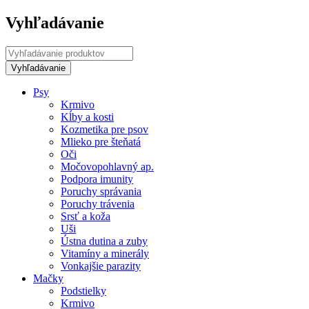
Vyhľadávanie
Psy
Krmivo
Kĺby a kosti
Kozmetika pre psov
Mlieko pre šteňatá
Oči
Močovopohlavný ap.
Podpora imunity
Poruchy správania
Poruchy trávenia
Srsť a koža
Uši
Ústna dutina a zuby
Vitamíny a minerály
Vonkajšie parazity
Mačky
Podstielky
Krmivo