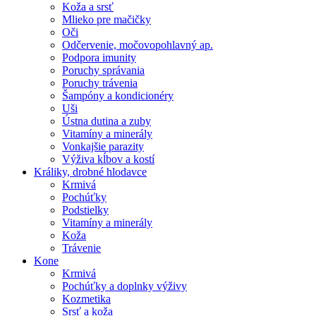
Koža a srsť
Mlieko pre mačičky
Oči
Odčervenie, močovopohlavný ap.
Podpora imunity
Poruchy správania
Poruchy trávenia
Šampóny a kondicionéry
Uši
Ústna dutina a zuby
Vitamíny a minerály
Vonkajšie parazity
Výživa kĺbov a kostí
Králiky, drobné hlodavce
Krmivá
Pochúťky
Podstielky
Vitamíny a minerály
Koža
Trávenie
Kone
Krmivá
Pochúťky a doplnky výživy
Kozmetika
Srsť a koža