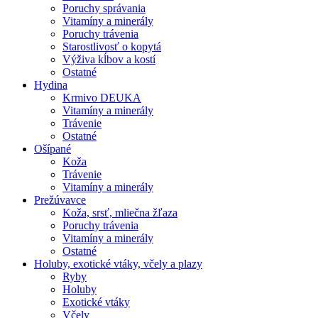
Poruchy správania
Vitamíny a minerály
Poruchy trávenia
Starostlivosť o kopytá
Výživa kĺbov a kostí
Ostatné
Hydina
Krmivo DEUKA
Vitamíny a minerály
Trávenie
Ostatné
Ošípané
Koža
Trávenie
Vitamíny a minerály
Prežúvavce
Koža, srsť, mliečna žľaza
Poruchy trávenia
Vitamíny a minerály
Ostatné
Holuby, exotické vtáky, včely a plazy
Ryby
Holuby
Exotické vtáky
Včely