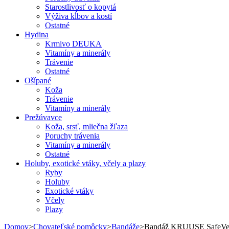
Starostlivosť o kopytá
Výživa kĺbov a kostí
Ostatné
Hydina
Krmivo DEUKA
Vitamíny a minerály
Trávenie
Ostatné
Ošípané
Koža
Trávenie
Vitamíny a minerály
Prežúvavce
Koža, srsť, mliečna žľaza
Poruchy trávenia
Vitamíny a minerály
Ostatné
Holuby, exotické vtáky, včely a plazy
Ryby
Holuby
Exotické vtáky
Včely
Plazy
Domov
>
Chovateľské pomôcky
>
Bandáže
>
Bandáž KRUUSE SafeVe