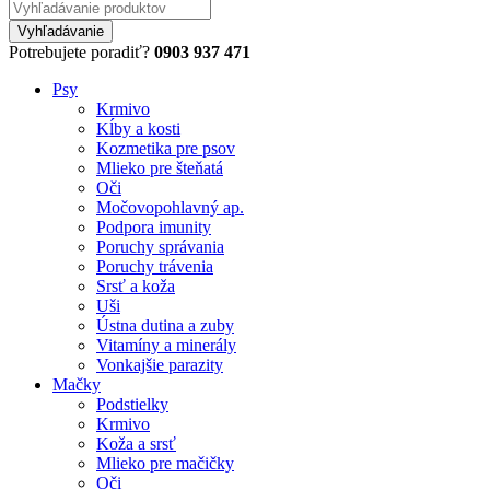
Potrebujete poradiť?
0903 937 471
Psy
Krmivo
Kĺby a kosti
Kozmetika pre psov
Mlieko pre šteňatá
Oči
Močovopohlavný ap.
Podpora imunity
Poruchy správania
Poruchy trávenia
Srsť a koža
Uši
Ústna dutina a zuby
Vitamíny a minerály
Vonkajšie parazity
Mačky
Podstielky
Krmivo
Koža a srsť
Mlieko pre mačičky
Oči