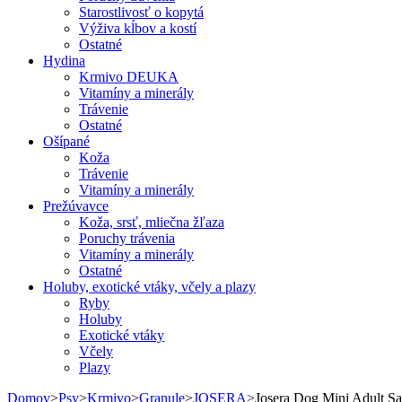
Starostlivosť o kopytá
Výživa kĺbov a kostí
Ostatné
Hydina
Krmivo DEUKA
Vitamíny a minerály
Trávenie
Ostatné
Ošípané
Koža
Trávenie
Vitamíny a minerály
Prežúvavce
Koža, srsť, mliečna žľaza
Poruchy trávenia
Vitamíny a minerály
Ostatné
Holuby, exotické vtáky, včely a plazy
Ryby
Holuby
Exotické vtáky
Včely
Plazy
Domov
>
Psy
>
Krmivo
>
Granule
>
JOSERA
>
Josera Dog Mini Adult S