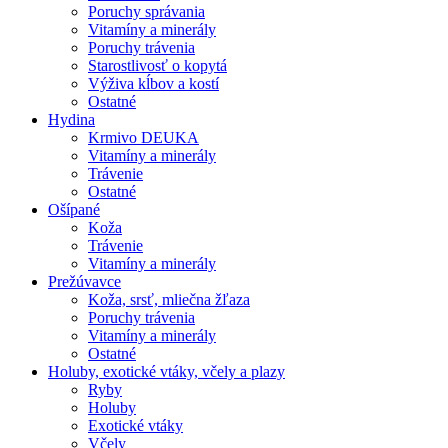
Poruchy správania
Vitamíny a minerály
Poruchy trávenia
Starostlivosť o kopytá
Výživa kĺbov a kostí
Ostatné
Hydina
Krmivo DEUKA
Vitamíny a minerály
Trávenie
Ostatné
Ošípané
Koža
Trávenie
Vitamíny a minerály
Prežúvavce
Koža, srsť, mliečna žľaza
Poruchy trávenia
Vitamíny a minerály
Ostatné
Holuby, exotické vtáky, včely a plazy
Ryby
Holuby
Exotické vtáky
Včely