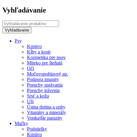
Vyhľadávanie
Psy
Krmivo
Kĺby a kosti
Kozmetika pre psov
Mlieko pre šteňatá
Oči
Močovopohlavný ap.
Podpora imunity
Poruchy správania
Poruchy trávenia
Srsť a koža
Uši
Ústna dutina a zuby
Vitamíny a minerály
Vonkajšie parazity
Mačky
Podstielky
Krmivo