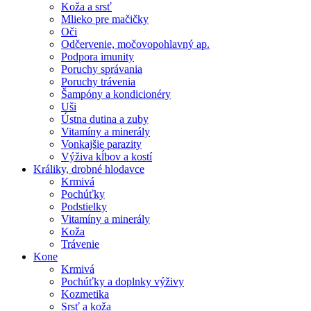
Koža a srsť
Mlieko pre mačičky
Oči
Odčervenie, močovopohlavný ap.
Podpora imunity
Poruchy správania
Poruchy trávenia
Šampóny a kondicionéry
Uši
Ústna dutina a zuby
Vitamíny a minerály
Vonkajšie parazity
Výživa kĺbov a kostí
Králiky, drobné hlodavce
Krmivá
Pochúťky
Podstielky
Vitamíny a minerály
Koža
Trávenie
Kone
Krmivá
Pochúťky a doplnky výživy
Kozmetika
Srsť a koža