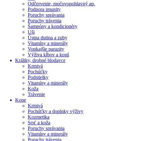
Odčervenie, močovopohlavný ap.
Podpora imunity
Poruchy správania
Poruchy trávenia
Šampóny a kondicionéry
Uši
Ústna dutina a zuby
Vitamíny a minerály
Vonkajšie parazity
Výživa kĺbov a kostí
Králiky, drobné hlodavce
Krmivá
Pochúťky
Podstielky
Vitamíny a minerály
Koža
Trávenie
Kone
Krmivá
Pochúťky a doplnky výživy
Kozmetika
Srsť a koža
Poruchy správania
Vitamíny a minerály
Poruchy trávenia