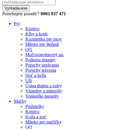
Potrebujete poradiť?
0903 937 471
Psy
Krmivo
Kĺby a kosti
Kozmetika pre psov
Mlieko pre šteňatá
Oči
Močovopohlavný ap.
Podpora imunity
Poruchy správania
Poruchy trávenia
Srsť a koža
Uši
Ústna dutina a zuby
Vitamíny a minerály
Vonkajšie parazity
Mačky
Podstielky
Krmivo
Koža a srsť
Mlieko pre mačičky
Oči