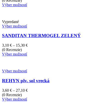
range:
(0 Recenzie)
3,50 €
Výber možností
through
284,90 €
Vypredané
Výber možností
SANDITAN THERMOGEL ZELENÝ
Price
3,10
€
–
15,30
€
range:
(0 Recenzie)
3,10 €
Výber možností
through
15,30 €
Výber možností
REHYN plv. sol vrecká
Price
3,60
€
–
27,10
€
range:
(0 Recenzie)
3,60 €
Výber možností
through
27,10 €