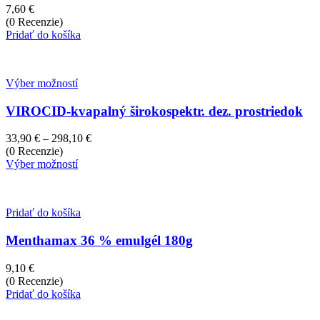
7,60
€
(0 Recenzie)
Pridať do košíka
Výber možností
VIROCID-kvapalný širokospektr. dez. prostriedok
Price
33,90
€
–
298,10
€
range:
(0 Recenzie)
33,90 €
Výber možností
through
298,10 €
Pridať do košíka
Menthamax 36 % emulgél 180g
9,10
€
(0 Recenzie)
Pridať do košíka