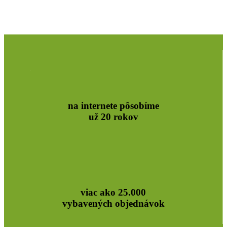
na internete pôsobíme
už 20 rokov
viac ako 25.000
vybavených objednávok