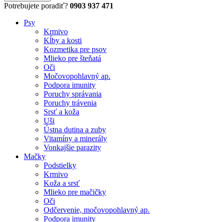
Potrebujete poradiť?
0903 937 471
Psy
Krmivo
Kĺby a kosti
Kozmetika pre psov
Mlieko pre šteňatá
Oči
Močovopohlavný ap.
Podpora imunity
Poruchy správania
Poruchy trávenia
Srsť a koža
Uši
Ústna dutina a zuby
Vitamíny a minerály
Vonkajšie parazity
Mačky
Podstielky
Krmivo
Koža a srsť
Mlieko pre mačičky
Oči
Odčervenie, močovopohlavný ap.
Podpora imunity