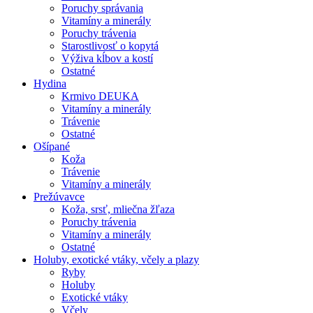
Poruchy správania
Vitamíny a minerály
Poruchy trávenia
Starostlivosť o kopytá
Výživa kĺbov a kostí
Ostatné
Hydina
Krmivo DEUKA
Vitamíny a minerály
Trávenie
Ostatné
Ošípané
Koža
Trávenie
Vitamíny a minerály
Prežúvavce
Koža, srsť, mliečna žľaza
Poruchy trávenia
Vitamíny a minerály
Ostatné
Holuby, exotické vtáky, včely a plazy
Ryby
Holuby
Exotické vtáky
Včely