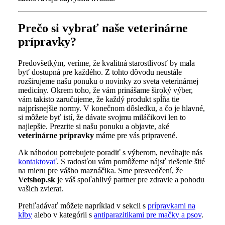
Prečo si vybrať naše veterinárne
prípravky?
Predovšetkým, veríme, že kvalitná starostlivosť by mala
byť dostupná pre každého. Z tohto dôvodu neustále
rozširujeme našu ponuku o novinky zo sveta veterinárnej
medicíny. Okrem toho, že vám prinášame široký výber,
vám takisto zaručujeme, že každý produkt spĺňa tie
najprísnejšie normy. V konečnom dôsledku, a čo je hlavné,
si môžete byť istí, že dávate svojmu miláčikovi len to
najlepšie. Prezrite si našu ponuku a objavte, aké
veterinárne prípravky
máme pre vás pripravené.
Ak náhodou potrebujete poradiť s výberom, neváhajte nás
kontaktovať
. S radosťou vám pomôžeme nájsť riešenie šité
na mieru pre vášho maznáčika. Sme presvedčení, že
Vetshop.sk
je váš spoľahlivý partner pre zdravie a pohodu
vašich zvierat.
Prehľadávať môžete napríklad v sekcii s
prípravkami na
kĺby
alebo v kategórii s
antiparazitikami pre mačky a psov
.