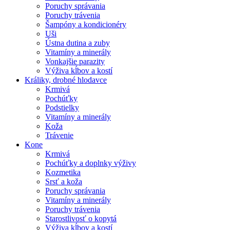
Poruchy správania
Poruchy trávenia
Šampóny a kondicionéry
Uši
Ústna dutina a zuby
Vitamíny a minerály
Vonkajšie parazity
Výživa kĺbov a kostí
Králiky, drobné hlodavce
Krmivá
Pochúťky
Podstielky
Vitamíny a minerály
Koža
Trávenie
Kone
Krmivá
Pochúťky a doplnky výživy
Kozmetika
Srsť a koža
Poruchy správania
Vitamíny a minerály
Poruchy trávenia
Starostlivosť o kopytá
Výživa kĺbov a kostí