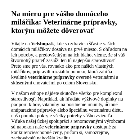
Na mieru pre vášho domáceho
miláčika: Veterinárne prípravky,
ktorým môžete dôverovať
Vitajte na
Vetshop.sk
, kde sa zdravie a šťastie vašich
domácich miláčikov dostáva na prvé miesto. S ohľadom na
ich potreby, a predovšetkým na ich blaho, vieme, že si váš
štvornohý priateľ zaslúži len tú najlepšiu starostlivosť.
Preto sme pre vás, rovnako ako pre našich vlastných
miláčikov, pripravili rozsiahlu ponuku, ktorá zahŕňa
kvalitné
veterinárne prípravky
overené veterinármi a
skúsenými chovateľmi po celom Slovensku.
V našom eshope nájdete skutočne všetko pre komplexnú
starostlivosť. Napríklad, ak hľadáte výživové doplnky na
podporu kĺbov, vitamíny na posilnenie imunity, účinné
antiparazitné prípravky alebo špeciálnu veterinárnu diétu,
naša ponuka pokryje všetky potreby vášho zvieraťa.
Vďaka našej úzkej spolupráci s renomovanými výrobcami
sú napokon naše
veterinárne prípravky
dostupné za
konkurencieschopné ceny, pričom si, samozrejme,
zachovávajú najvyššiu kvalitu.