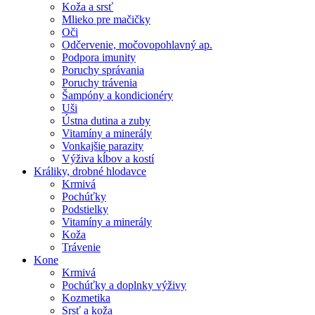
Koža a srsť
Mlieko pre mačičky
Oči
Odčervenie, močovopohlavný ap.
Podpora imunity
Poruchy správania
Poruchy trávenia
Šampóny a kondicionéry
Uši
Ústna dutina a zuby
Vitamíny a minerály
Vonkajšie parazity
Výživa kĺbov a kostí
Králiky, drobné hlodavce
Krmivá
Pochúťky
Podstielky
Vitamíny a minerály
Koža
Trávenie
Kone
Krmivá
Pochúťky a doplnky výživy
Kozmetika
Srsť a koža