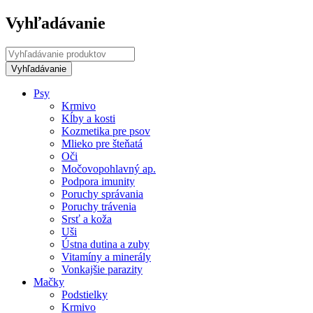
Vyhľadávanie
Psy
Krmivo
Kĺby a kosti
Kozmetika pre psov
Mlieko pre šteňatá
Oči
Močovopohlavný ap.
Podpora imunity
Poruchy správania
Poruchy trávenia
Srsť a koža
Uši
Ústna dutina a zuby
Vitamíny a minerály
Vonkajšie parazity
Mačky
Podstielky
Krmivo