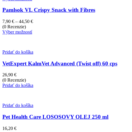
Pamlsok VL Crispy Snack with Fibres
Price
7,90
€
–
44,50
€
range:
(0 Recenzie)
7,90 €
Výber možností
through
44,50 €
Pridať do košíka
VetExpert KalmVet Advanced (Twist off) 60 cps
26,90
€
(0 Recenzie)
Pridať do košíka
Pridať do košíka
Pet Health Care LOSOSOVY OLEJ 250 ml
16,20
€