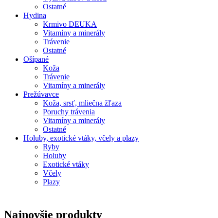
Ostatné
Hydina
Krmivo DEUKA
Vitamíny a minerály
Trávenie
Ostatné
Ošípané
Koža
Trávenie
Vitamíny a minerály
Prežúvavce
Koža, srsť, mliečna žľaza
Poruchy trávenia
Vitamíny a minerály
Ostatné
Holuby, exotické vtáky, včely a plazy
Ryby
Holuby
Exotické vtáky
Včely
Plazy
Najnovšie produkty