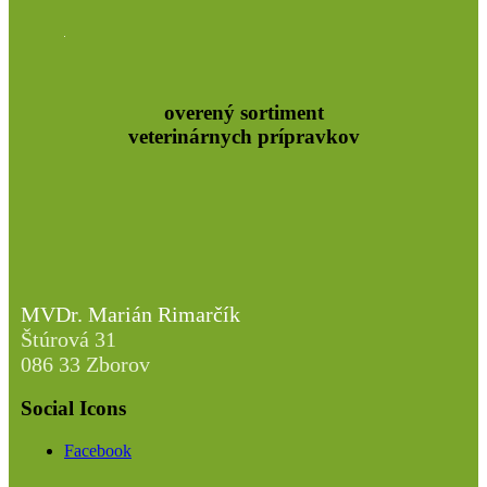
overený sortiment
veterinárnych prípravkov
MVDr. Marián Rimarčík
Štúrová 31
086 33 Zborov
Social Icons
Facebook