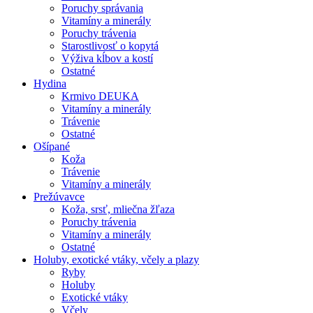
Poruchy správania
Vitamíny a minerály
Poruchy trávenia
Starostlivosť o kopytá
Výživa kĺbov a kostí
Ostatné
Hydina
Krmivo DEUKA
Vitamíny a minerály
Trávenie
Ostatné
Ošípané
Koža
Trávenie
Vitamíny a minerály
Prežúvavce
Koža, srsť, mliečna žľaza
Poruchy trávenia
Vitamíny a minerály
Ostatné
Holuby, exotické vtáky, včely a plazy
Ryby
Holuby
Exotické vtáky
Včely