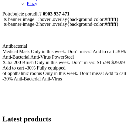
Plazy
Potrebujete poradiť?
0903 937 471
.ts-banner-image-1:hover .overlay{background-color:#ffffff}
.ts-banner-image-2:hover .overlay{background-color:#ffffff}
Antibacterial
Medical Mask
Only in this week. Don’t misss!
Add to cart
-30%
Anti-Bacterial
Anti-Virus
PowerSteel
X-tra 200 Brush
Only in this week. Don’t misss!
$15.99
$29.99
Add to cart
-30%
Fully equipped
of ophthalmic rooms
Only in this week. Don’t misss!
Add to cart
-30%
Anti-Bacterial
Anti-Virus
Latest products