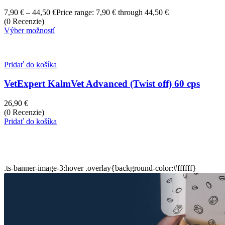
7,90
€
–
44,50
€
Price range: 7,90 € through 44,50 €
(0 Recenzie)
Výber možností
Pridať do košíka
VetExpert KalmVet Advanced (Twist off) 60 cps
26,90
€
(0 Recenzie)
Pridať do košíka
.ts-banner-image-3:hover .overlay{background-color:#ffffff}