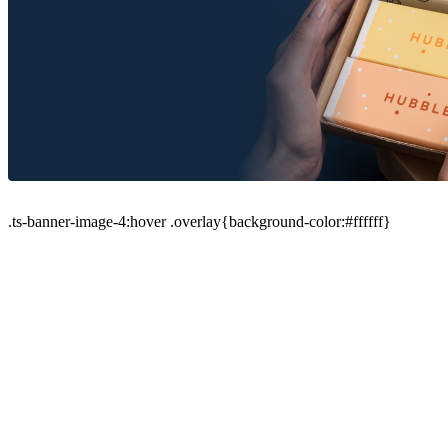
.ts-banner-image-4:hover .overlay{background-color:#ffffff}