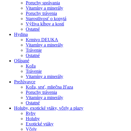
Poruchy správania
Vitamíny a minerály
Poruchy trávenia
Starostlivosť o kopytá
Výživa kĺbov a kostí
Ostatné
Hydina
Krmivo DEUKA
Vitamíny a minerály
Trávenie
Ostatné
Ošípané
Koža
Trávenie
Vitamíny a minerály
Prežúvavce
Koža, srsť, mliečna žľaza
Poruchy trávenia
Vitamíny a minerály
Ostatné
Holuby, exotické vtáky, včely a plazy
Ryby
Holuby
Exotické vtáky
Včely