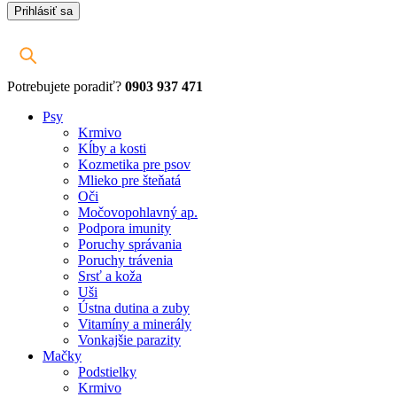
Potrebujete poradiť?
0903 937 471
Psy
Krmivo
Kĺby a kosti
Kozmetika pre psov
Mlieko pre šteňatá
Oči
Močovopohlavný ap.
Podpora imunity
Poruchy správania
Poruchy trávenia
Srsť a koža
Uši
Ústna dutina a zuby
Vitamíny a minerály
Vonkajšie parazity
Mačky
Podstielky
Krmivo