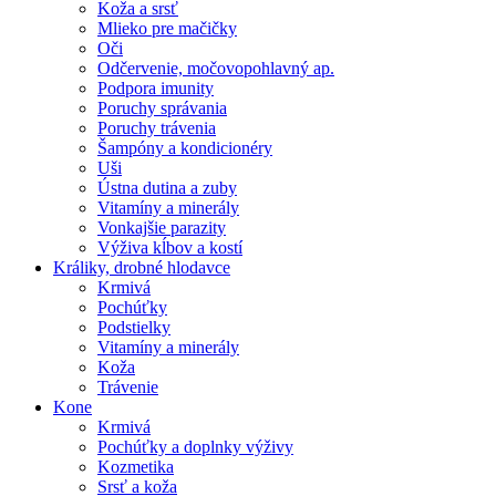
Koža a srsť
Mlieko pre mačičky
Oči
Odčervenie, močovopohlavný ap.
Podpora imunity
Poruchy správania
Poruchy trávenia
Šampóny a kondicionéry
Uši
Ústna dutina a zuby
Vitamíny a minerály
Vonkajšie parazity
Výživa kĺbov a kostí
Králiky, drobné hlodavce
Krmivá
Pochúťky
Podstielky
Vitamíny a minerály
Koža
Trávenie
Kone
Krmivá
Pochúťky a doplnky výživy
Kozmetika
Srsť a koža