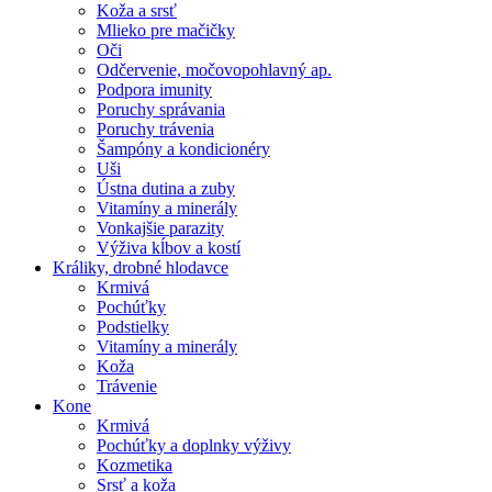
Koža a srsť
Mlieko pre mačičky
Oči
Odčervenie, močovopohlavný ap.
Podpora imunity
Poruchy správania
Poruchy trávenia
Šampóny a kondicionéry
Uši
Ústna dutina a zuby
Vitamíny a minerály
Vonkajšie parazity
Výživa kĺbov a kostí
Králiky, drobné hlodavce
Krmivá
Pochúťky
Podstielky
Vitamíny a minerály
Koža
Trávenie
Kone
Krmivá
Pochúťky a doplnky výživy
Kozmetika
Srsť a koža