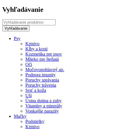
Vyhľadávanie
Psy
Krmivo
Kĺby a kosti
Kozmetika pre psov
Mlieko pre šteňatá
Oči
Močovopohlavný ap.
Podpora imunity
Poruchy správania
Poruchy trávenia
Srsť a koža
Uši
Ústna dutina a zuby
Vitamíny a minerály
Vonkajšie parazity
Mačky
Podstielky
Krmivo