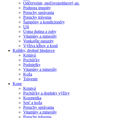
Odčervenie, močovopohlavný ap.
Podpora imunity
Poruchy správania
Poruchy trávenia
Šampóny a kondicionéry
Uši
Ústna dutina a zuby
Vitamíny a minerály
Vonkajšie parazity
Výživa kĺbov a kostí
Králiky, drobné hlodavce
Krmivá
Pochúťky
Podstielky
Vitamíny a minerály
Koža
Trávenie
Kone
Krmivá
Pochúťky a doplnky výživy
Kozmetika
Srsť a koža
Poruchy správania
Vitamíny a minerály
Poruchy trávenia