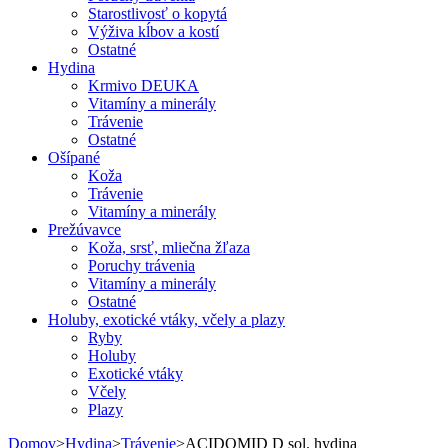
Starostlivosť o kopytá
Výživa kĺbov a kostí
Ostatné
Hydina
Krmivo DEUKA
Vitamíny a minerály
Trávenie
Ostatné
Ošípané
Koža
Trávenie
Vitamíny a minerály
Prežúvavce
Koža, srsť, mliečna žľaza
Poruchy trávenia
Vitamíny a minerály
Ostatné
Holuby, exotické vtáky, včely a plazy
Ryby
Holuby
Exotické vtáky
Včely
Plazy
Domov
>
Hydina
>
Trávenie
>
ACIDOMID D sol. hydina