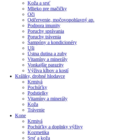
Koža a srsť
Mlieko pre mačičky
Oči
Odčervenie, močovopohlavný ap.
Podpora imunity
Poruchy správania
Poruchy trávenia
Šampóny a kondicionéry
Uši
Ústna dutina a zuby
Vitamíny a minerály
Vonkajšie parazity
Výživa kĺbov a kostí
Králiky, drobné hlodavce
Krmivá
Pochúťky
Podstielky
Vitamíny a minerály
Koža
Trávenie
Kone
Krmivá
Pochúťky a doplnky výživy
Kozmetika
Srsť a koža