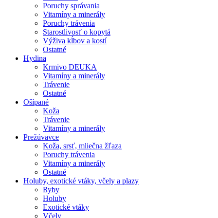
Poruchy správania
Vitamíny a minerály
Poruchy trávenia
Starostlivosť o kopytá
Výživa kĺbov a kostí
Ostatné
Hydina
Krmivo DEUKA
Vitamíny a minerály
Trávenie
Ostatné
Ošípané
Koža
Trávenie
Vitamíny a minerály
Prežúvavce
Koža, srsť, mliečna žľaza
Poruchy trávenia
Vitamíny a minerály
Ostatné
Holuby, exotické vtáky, včely a plazy
Ryby
Holuby
Exotické vtáky
Včely