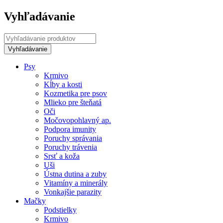
Vyhľadávanie
Psy
Krmivo
Kĺby a kosti
Kozmetika pre psov
Mlieko pre šteňatá
Oči
Močovopohlavný ap.
Podpora imunity
Poruchy správania
Poruchy trávenia
Srsť a koža
Uši
Ústna dutina a zuby
Vitamíny a minerály
Vonkajšie parazity
Mačky
Podstielky
Krmivo