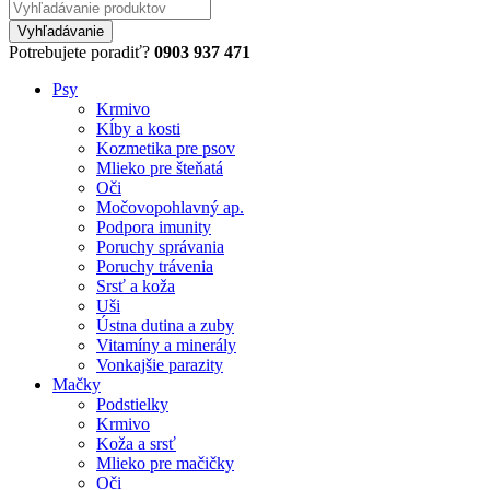
Potrebujete poradiť?
0903 937 471
Psy
Krmivo
Kĺby a kosti
Kozmetika pre psov
Mlieko pre šteňatá
Oči
Močovopohlavný ap.
Podpora imunity
Poruchy správania
Poruchy trávenia
Srsť a koža
Uši
Ústna dutina a zuby
Vitamíny a minerály
Vonkajšie parazity
Mačky
Podstielky
Krmivo
Koža a srsť
Mlieko pre mačičky
Oči