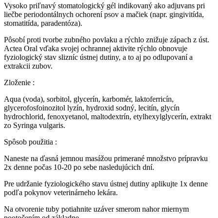
Vysoko priľnavý stomatologický gél indikovaný ako adjuvans pri
liečbe periodontálnych ochorení psov a mačiek (napr. gingivitída,
stomatitída, paradentóza).
Pôsobí proti tvorbe zubného povlaku a rýchlo znižuje zápach z úst.
Actea Oral vďaka svojej ochrannej aktivite rýchlo obnovuje
fyziologický stav slizníc ústnej dutiny, a to aj po odlupovaní a
extrakcii zubov.
Zloženie :
Aqua (voda), sorbitol, glycerín, karbomér, laktoferricín,
glycerofosfoinozitol lyzín, hydroxid sodný, lecitín, glycín
hydrochlorid, fenoxyetanol, maltodextrín, etylhexylglycerín, extrakt
zo Syringa vulgaris.
Spôsob použitia :
Naneste na ďasná jemnou masážou primerané množstvo prípravku
2x denne počas 10-20 po sebe nasledujúcich dní.
Pre udržanie fyziologického stavu ústnej dutiny aplikujte 1x denne
podľa pokynov veterinárneho lekára.
Na otvorenie tuby potiahnite uzáver smerom nahor miernym
pootočením od základne.