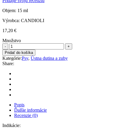
Pridajte svoju recenziu
Objem: 15 ml
Výrobca: CANDIOLI
17,20
€
Množstvo
ACTEA
ORAL
Pridať do košíka
15ML
Kategórie:
Psy
,
Ústna dutina a zuby
quantity
Share:
Popis
Ďalšie informácie
Recenzie (0)
Indikácie: