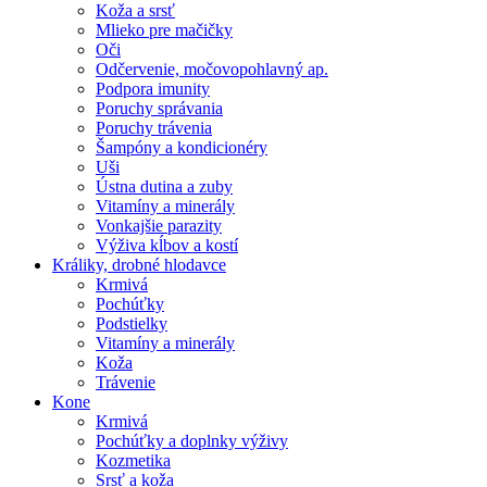
Koža a srsť
Mlieko pre mačičky
Oči
Odčervenie, močovopohlavný ap.
Podpora imunity
Poruchy správania
Poruchy trávenia
Šampóny a kondicionéry
Uši
Ústna dutina a zuby
Vitamíny a minerály
Vonkajšie parazity
Výživa kĺbov a kostí
Králiky, drobné hlodavce
Krmivá
Pochúťky
Podstielky
Vitamíny a minerály
Koža
Trávenie
Kone
Krmivá
Pochúťky a doplnky výživy
Kozmetika
Srsť a koža