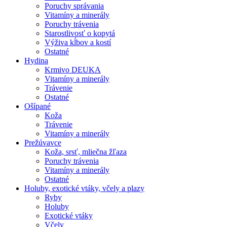
Poruchy správania
Vitamíny a minerály
Poruchy trávenia
Starostlivosť o kopytá
Výživa kĺbov a kostí
Ostatné
Hydina
Krmivo DEUKA
Vitamíny a minerály
Trávenie
Ostatné
Ošípané
Koža
Trávenie
Vitamíny a minerály
Prežúvavce
Koža, srsť, mliečna žľaza
Poruchy trávenia
Vitamíny a minerály
Ostatné
Holuby, exotické vtáky, včely a plazy
Ryby
Holuby
Exotické vtáky
Včely