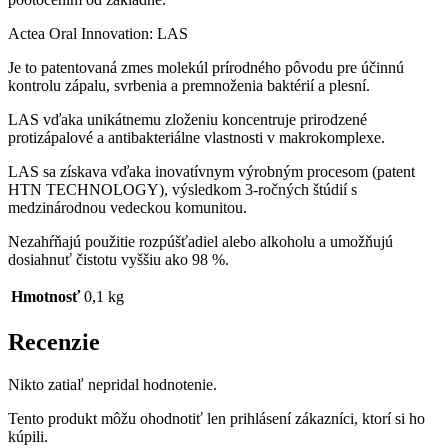
Actea Oral Innovation: LAS
Je to patentovaná zmes molekúl prírodného pôvodu pre účinnú
kontrolu zápalu, svrbenia a premnoženia baktérií a plesní.
LAS vďaka unikátnemu zloženiu koncentruje prirodzené
protizápalové a antibakteriálne vlastnosti v makrokomplexe.
LAS sa získava vďaka inovatívnym výrobným procesom (patent
HTN TECHNOLOGY), výsledkom 3-ročných štúdií s
medzinárodnou vedeckou komunitou.
Nezahŕňajú použitie rozpúšťadiel alebo alkoholu a umožňujú
dosiahnuť čistotu vyššiu ako 98 %.
Hmotnosť
0,1 kg
Recenzie
Nikto zatiaľ nepridal hodnotenie.
Tento produkt môžu ohodnotiť len prihlásení zákazníci, ktorí si ho
kúpili.