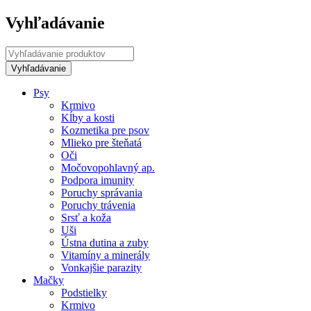
Vyhľadávanie
Psy
Krmivo
Kĺby a kosti
Kozmetika pre psov
Mlieko pre šteňatá
Oči
Močovopohlavný ap.
Podpora imunity
Poruchy správania
Poruchy trávenia
Srsť a koža
Uši
Ústna dutina a zuby
Vitamíny a minerály
Vonkajšie parazity
Mačky
Podstielky
Krmivo