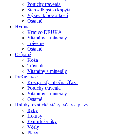
Poruchy trávenia
Starostlivosť o kopytá
Výživa kĺbov a kostí
Ostatné
Hydina
Krmivo DEUKA
Vitamíny a minerály
Trávenie
Ostatné
Ošípané
Koža
Trávenie
Vitamíny a minerály
Prežúvavce
Koža, srsť, mliečna žľaza
Poruchy trávenia
Vitamíny a minerály
Ostatné
Holuby, exotické vtáky, včely a plazy
Ryby
Holuby
Exotické vtáky
Včely
Plazy