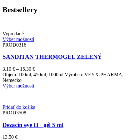
Bestsellery
Vypredané
Výber možností
PROD0316
SANDITAN THERMOGEL ZELENÝ
Price
3,10
€
–
15,30
€
range:
Objem: 100ml, 450ml, 1000ml Výrobca: VEYX-PHARMA,
3,10 €
Nemecko
through
Výber možností
15,30 €
Pridať do košíka
PROD3508
Dezacin eye H+ gél 5 ml
13,50
€