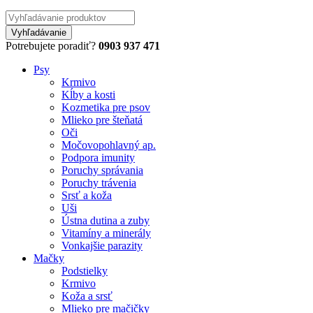
Potrebujete poradiť?
0903 937 471
Psy
Krmivo
Kĺby a kosti
Kozmetika pre psov
Mlieko pre šteňatá
Oči
Močovopohlavný ap.
Podpora imunity
Poruchy správania
Poruchy trávenia
Srsť a koža
Uši
Ústna dutina a zuby
Vitamíny a minerály
Vonkajšie parazity
Mačky
Podstielky
Krmivo
Koža a srsť
Mlieko pre mačičky