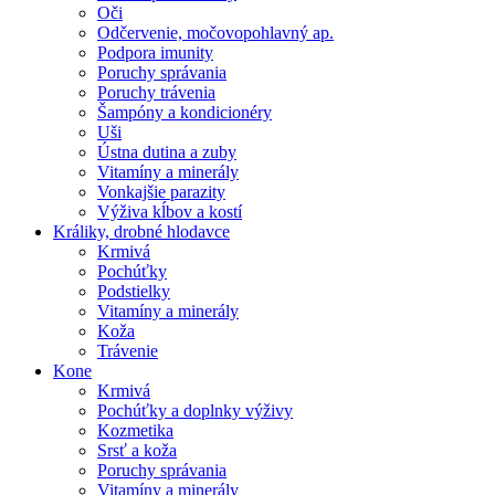
Oči
Odčervenie, močovopohlavný ap.
Podpora imunity
Poruchy správania
Poruchy trávenia
Šampóny a kondicionéry
Uši
Ústna dutina a zuby
Vitamíny a minerály
Vonkajšie parazity
Výživa kĺbov a kostí
Králiky, drobné hlodavce
Krmivá
Pochúťky
Podstielky
Vitamíny a minerály
Koža
Trávenie
Kone
Krmivá
Pochúťky a doplnky výživy
Kozmetika
Srsť a koža
Poruchy správania
Vitamíny a minerály