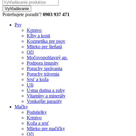
Potrebujete poradiť?
0903 937 471
Psy
Krmivo
Kĺby a kosti
Kozmetika pre psov
Mlieko pre šteňatá
Oči
Močovopohlavný ap.
Podpora imunity
Poruchy správania
Poruchy trávenia
Srsť a koža
Uši
Ústna dutina a zuby
Vitamíny a minerály
Vonkajšie parazity
Mačky
Podstielky
Krmivo
Koža a srsť
Mlieko pre mačičky
Oči