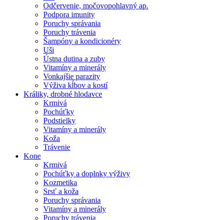
Odčervenie, močovopohlavný ap.
Podpora imunity
Poruchy správania
Poruchy trávenia
Šampóny a kondicionéry
Uši
Ústna dutina a zuby
Vitamíny a minerály
Vonkajšie parazity
Výživa kĺbov a kostí
Králiky, drobné hlodavce
Krmivá
Pochúťky
Podstielky
Vitamíny a minerály
Koža
Trávenie
Kone
Krmivá
Pochúťky a doplnky výživy
Kozmetika
Srsť a koža
Poruchy správania
Vitamíny a minerály
Poruchy trávenia