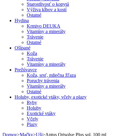
Starostlivosť o kopytá
Výživa kĺbov a kostí
Ostatné
Hydina
Krmivo DEUKA
Vitamíny a minerály
Trávenie
Ostatné
Ošípané
Koža
Trávenie
Vitamíny a minerály
Prežúvavce
Koža, srsť, mliečna žľaza
Poruchy trávenia
Vitamíny a minerály
Ostatné
Holuby, exotické vtáky, včely a plazy
Ryby
Holuby
Exotické vtáky
Včely
Plazy
Domov
>
Mačky
>
Uši
>
Aptus Orisolve Plus sol. 100 ml