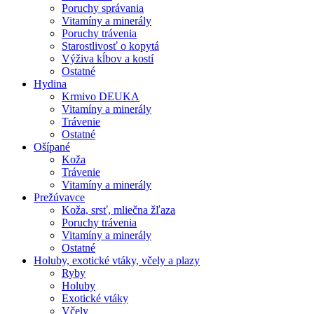
Poruchy správania
Vitamíny a minerály
Poruchy trávenia
Starostlivosť o kopytá
Výživa kĺbov a kostí
Ostatné
Hydina
Krmivo DEUKA
Vitamíny a minerály
Trávenie
Ostatné
Ošípané
Koža
Trávenie
Vitamíny a minerály
Prežúvavce
Koža, srsť, mliečna žľaza
Poruchy trávenia
Vitamíny a minerály
Ostatné
Holuby, exotické vtáky, včely a plazy
Ryby
Holuby
Exotické vtáky
Včely