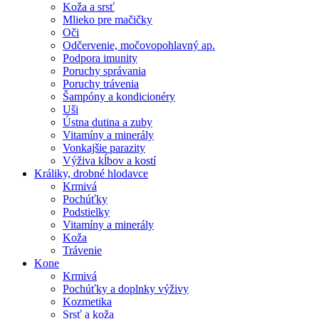
Koža a srsť
Mlieko pre mačičky
Oči
Odčervenie, močovopohlavný ap.
Podpora imunity
Poruchy správania
Poruchy trávenia
Šampóny a kondicionéry
Uši
Ústna dutina a zuby
Vitamíny a minerály
Vonkajšie parazity
Výživa kĺbov a kostí
Králiky, drobné hlodavce
Krmivá
Pochúťky
Podstielky
Vitamíny a minerály
Koža
Trávenie
Kone
Krmivá
Pochúťky a doplnky výživy
Kozmetika
Srsť a koža