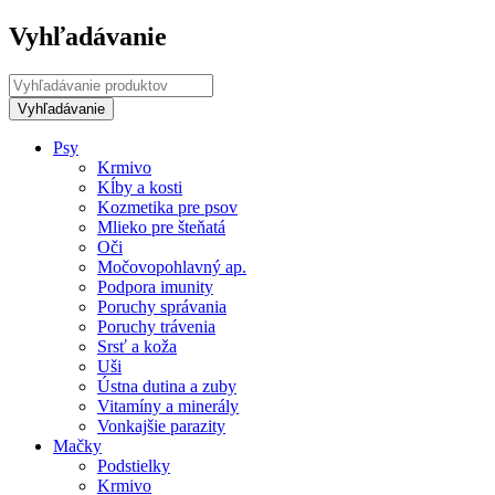
Vyhľadávanie
Psy
Krmivo
Kĺby a kosti
Kozmetika pre psov
Mlieko pre šteňatá
Oči
Močovopohlavný ap.
Podpora imunity
Poruchy správania
Poruchy trávenia
Srsť a koža
Uši
Ústna dutina a zuby
Vitamíny a minerály
Vonkajšie parazity
Mačky
Podstielky
Krmivo