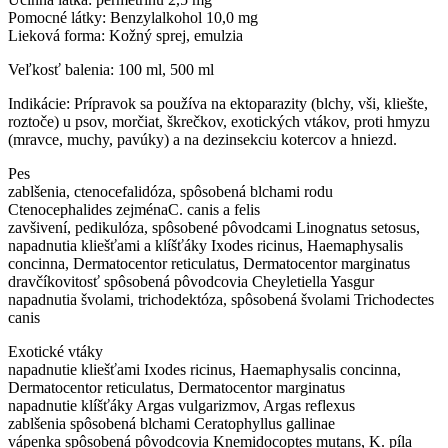
Pomocné látky: Benzylalkohol 10,0 mg
Lieková forma: Kožný sprej, emulzia
Veľkosť balenia: 100 ml, 500 ml
Indikácie: Prípravok sa používa na ektoparazity (blchy, vši, kliešte,
roztoče) u psov, morčiat, škrečkov, exotických vtákov, proti hmyzu
(mravce, muchy, pavúky) a na dezinsekciu kotercov a hniezd.
Pes
zablšenia, ctenocefalidóza, spôsobená blchami rodu
Ctenocephalides zejménaC. canis a felis
zavšivení, pedikulóza, spôsobené pôvodcami Linognatus setosus,
napadnutia kliešťami a klíšťáky Ixodes ricinus, Haemaphysalis
concinna, Dermatocentor reticulatus, Dermatocentor marginatus
dravčíkovitosť spôsobená pôvodcovia Cheyletiella Yasgur
napadnutia švolami, trichodektóza, spôsobená švolami Trichodectes
canis
Exotické vtáky
napadnutie kliešťami Ixodes ricinus, Haemaphysalis concinna,
Dermatocentor reticulatus, Dermatocentor marginatus
napadnutie klíšťáky Argas vulgarizmov, Argas reflexus
zablšenia spôsobená blchami Ceratophyllus gallinae
vápenka spôsobená pôvodcovia Knemidocoptes mutans, K. píla