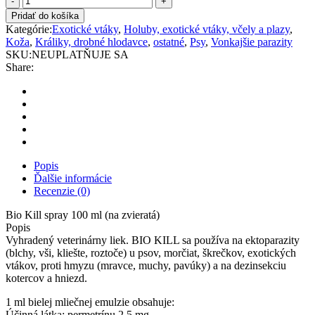
Kill
Pridať do košíka
2,5
Kategórie:
Exotické vtáky
,
Holuby, exotické vtáky, včely a plazy
,
mg/ml
Koža
,
Králiky, drobné hlodavce
,
ostatné
,
Psy
,
Vonkajšie parazity
spray
SKU:
NEUPLATŇUJE SA
(na
Share:
zvieratá)
quantity
Popis
Ďalšie informácie
Recenzie (0)
Bio Kill spray 100 ml (na zvieratá)
Popis
Vyhradený veterinárny liek. BIO KILL sa používa na ektoparazity
(blchy, vši, kliešte, roztoče) u psov, morčiat, škrečkov, exotických
vtákov, proti hmyzu (mravce, muchy, pavúky) a na dezinsekciu
kotercov a hniezd.
1 ml bielej mliečnej emulzie obsahuje:
Účinná látka: permetrínu 2,5 mg