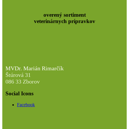
overený sortiment
veterinárnych prípravkov
MVDr. Marián Rimarčík
Štúrová 31
086 33 Zborov
Social Icons
Facebook