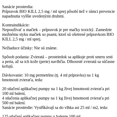
Sanácie prostredia:
Prípravok BIO KILL 2,5 mg / ml sprej pôsobí tiež v rámci prevencie
napadnutia vyššie uvedenými druhmi.
Kontraindikácie:
Nepoužívať u mačiek – prípravok je pre mačky toxický. Zamedzte
možnému styku mačiek so psami, ktorí sú ošetrené prípravkom BIO
KILL 2,5 mg / ml sprej.
Nežiaduce účinky: Nie sú známe.
Spôsob podania: Zvieratá – prostriedok sa aplikuje proti smeru srsti
a peria, až sa ich kože (perie) navlhčia. Dlhosrsté zvieratá sa súčasne
kefujú.
Dávkovanie: 10 mg permetrínu (tj. 4 ml prípravku) na 1 kg
hmotnosti zvieraťa, teda:
20 stlačení aplikačnej pumpy na 1 kg živej hmotnosti zvieraťa pri
100 ml balení,
4 stlačenia aplikačnej pumpy na 1 kg živej hmotnosti zvieraťa pri
500 ml balení.
Sanácie prostredie: Vystříkávají sa do vlhka asi 25 ml / m2, teda:
125 stlačení aplikačnej pumpy u balenie 100 ml