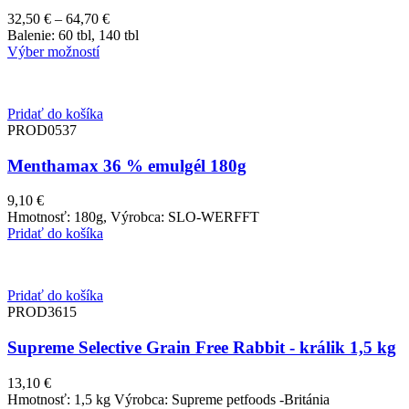
Price
32,50
€
–
64,70
€
range:
Balenie: 60 tbl, 140 tbl
32,50 €
Výber možností
through
64,70 €
Pridať do košíka
PROD0537
Menthamax 36 % emulgél 180g
9,10
€
Hmotnosť: 180g, Výrobca: SLO-WERFFT
Pridať do košíka
Pridať do košíka
PROD3615
Supreme Selective Grain Free Rabbit - králik 1,5 kg
13,10
€
Hmotnosť: 1,5 kg Výrobca: Supreme petfoods -Británia