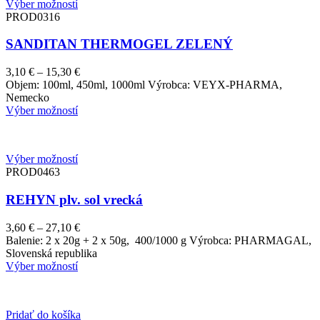
Výber možností
PROD0316
SANDITAN THERMOGEL ZELENÝ
Price
3,10
€
–
15,30
€
range:
Objem: 100ml, 450ml, 1000ml Výrobca: VEYX-PHARMA,
3,10 €
Nemecko
through
Výber možností
15,30 €
Výber možností
PROD0463
REHYN plv. sol vrecká
Price
3,60
€
–
27,10
€
range:
Balenie: 2 x 20g + 2 x 50g, 400/1000 g Výrobca: PHARMAGAL,
3,60 €
Slovenská republika
through
Výber možností
27,10 €
Pridať do košíka