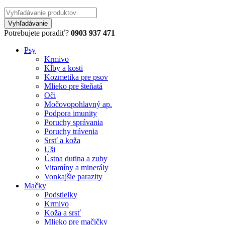
Potrebujete poradiť?
0903 937 471
Psy
Krmivo
Kĺby a kosti
Kozmetika pre psov
Mlieko pre šteňatá
Oči
Močovopohlavný ap.
Podpora imunity
Poruchy správania
Poruchy trávenia
Srsť a koža
Uši
Ústna dutina a zuby
Vitamíny a minerály
Vonkajšie parazity
Mačky
Podstielky
Krmivo
Koža a srsť
Mlieko pre mačičky