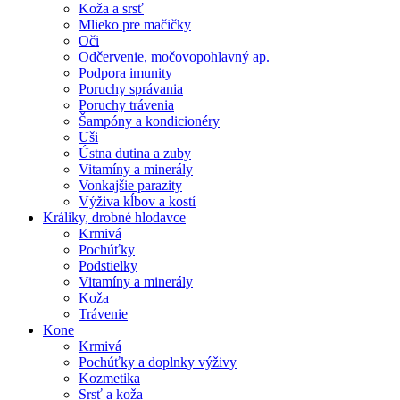
Koža a srsť
Mlieko pre mačičky
Oči
Odčervenie, močovopohlavný ap.
Podpora imunity
Poruchy správania
Poruchy trávenia
Šampóny a kondicionéry
Uši
Ústna dutina a zuby
Vitamíny a minerály
Vonkajšie parazity
Výživa kĺbov a kostí
Králiky, drobné hlodavce
Krmivá
Pochúťky
Podstielky
Vitamíny a minerály
Koža
Trávenie
Kone
Krmivá
Pochúťky a doplnky výživy
Kozmetika
Srsť a koža