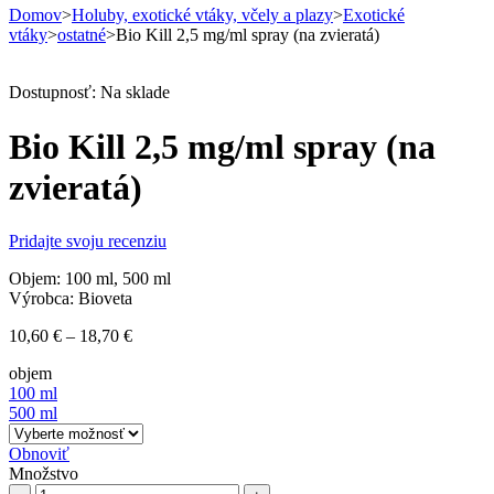
Domov
>
Holuby, exotické vtáky, včely a plazy
>
Exotické
vtáky
>
ostatné
>
Bio Kill 2,5 mg/ml spray (na zvieratá)
Dostupnosť:
Na sklade
Bio Kill 2,5 mg/ml spray (na
zvieratá)
Pridajte svoju recenziu
Objem: 100 ml, 500 ml
Výrobca: Bioveta
Price
10,60
€
–
18,70
€
range:
objem
10,60 €
100 ml
through
500 ml
18,70 €
Obnoviť
Množstvo
Bio