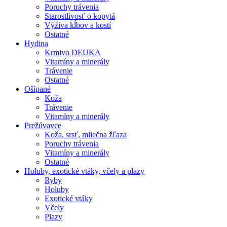
Poruchy trávenia
Starostlivosť o kopytá
Výživa kĺbov a kostí
Ostatné
Hydina
Krmivo DEUKA
Vitamíny a minerály
Trávenie
Ostatné
Ošípané
Koža
Trávenie
Vitamíny a minerály
Prežúvavce
Koža, srsť, mliečna žľaza
Poruchy trávenia
Vitamíny a minerály
Ostatné
Holuby, exotické vtáky, včely a plazy
Ryby
Holuby
Exotické vtáky
Včely
Plazy