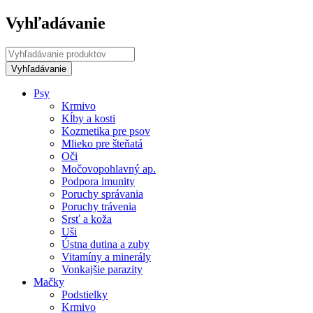
Vyhľadávanie
Psy
Krmivo
Kĺby a kosti
Kozmetika pre psov
Mlieko pre šteňatá
Oči
Močovopohlavný ap.
Podpora imunity
Poruchy správania
Poruchy trávenia
Srsť a koža
Uši
Ústna dutina a zuby
Vitamíny a minerály
Vonkajšie parazity
Mačky
Podstielky
Krmivo