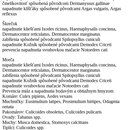
čmelíkovitosť spôsobená pôvodcom Dermanyssus gallinae
napadnutie klíšťáky spôsobené pôvodcami Argas vulgaris, Argas
reflexus
Škrečok
napadnutie kliešťami Ixodes ricinus, Haemaphysalis concinna,
Dermatocentor reticulatus, Dermatocentor marginatus
zablšenia spôsobené pôvodcami Spilopsyllus cuniculi
napadnutie Kožník spôsobené pôvodcami Demodex Criceti
prevencia napadnutia svrabovkou mačacie Notoedres cati
Morča
napadnutie kliešťami Ixodes ricinus, Haemaphysalis concinna,
Dermatocentor reticulatus, Dermatocentor marginatus
zablšenia spôsobené pôvodcami Spilopsyllus cuniculi
napadnutie Kožník spôsobené pôvodcami Demodex Criceti
napadnutie svrabovkou mačacie Notoedres cati
Prevencia miáz a napadnutia bodavým a obtiažnym hmyzom
Komáre: Culex pipiens, Aedes vexans
Muchničky: Eusimulium latipes, Prosimulium hirtipes, Odagmia
ornata
Pakomárov: Culicoides obsoletus, Culicoides pulicaris
Ovady: Tabanus spp.
Muchy: Musca domestica, Stomoxys calcitrans
Tiplíci: Culicoides spp.