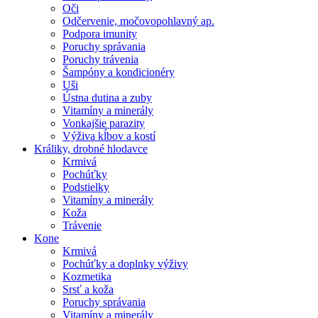
Oči
Odčervenie, močovopohlavný ap.
Podpora imunity
Poruchy správania
Poruchy trávenia
Šampóny a kondicionéry
Uši
Ústna dutina a zuby
Vitamíny a minerály
Vonkajšie parazity
Výživa kĺbov a kostí
Králiky, drobné hlodavce
Krmivá
Pochúťky
Podstielky
Vitamíny a minerály
Koža
Trávenie
Kone
Krmivá
Pochúťky a doplnky výživy
Kozmetika
Srsť a koža
Poruchy správania
Vitamíny a minerály