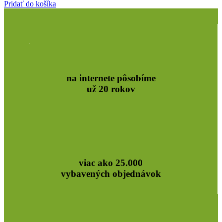
Pridať do košíka
na internete pôsobíme
už 20 rokov
viac ako 25.000
vybavených objednávok