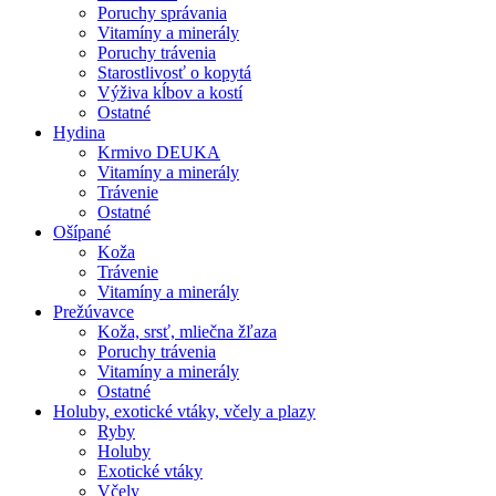
Poruchy správania
Vitamíny a minerály
Poruchy trávenia
Starostlivosť o kopytá
Výživa kĺbov a kostí
Ostatné
Hydina
Krmivo DEUKA
Vitamíny a minerály
Trávenie
Ostatné
Ošípané
Koža
Trávenie
Vitamíny a minerály
Prežúvavce
Koža, srsť, mliečna žľaza
Poruchy trávenia
Vitamíny a minerály
Ostatné
Holuby, exotické vtáky, včely a plazy
Ryby
Holuby
Exotické vtáky
Včely