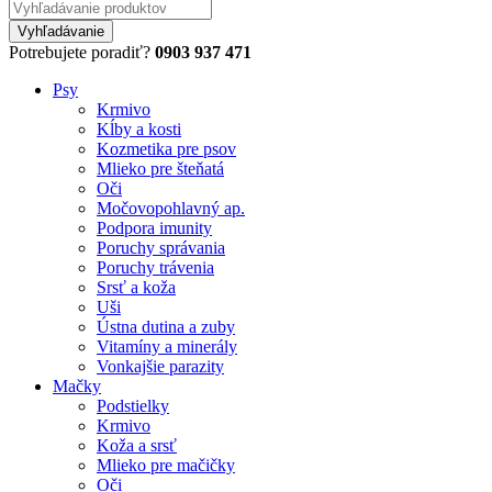
Potrebujete poradiť?
0903 937 471
Psy
Krmivo
Kĺby a kosti
Kozmetika pre psov
Mlieko pre šteňatá
Oči
Močovopohlavný ap.
Podpora imunity
Poruchy správania
Poruchy trávenia
Srsť a koža
Uši
Ústna dutina a zuby
Vitamíny a minerály
Vonkajšie parazity
Mačky
Podstielky
Krmivo
Koža a srsť
Mlieko pre mačičky
Oči