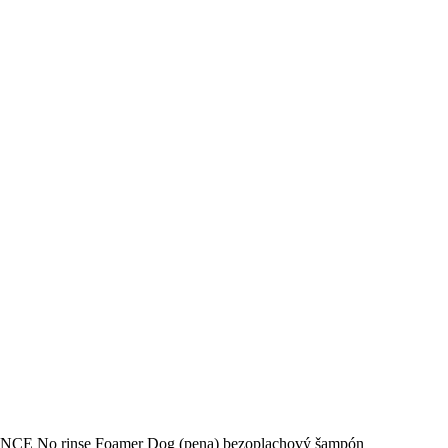
CE No rinse Foamer Dog (pena) bezoplachový šampón