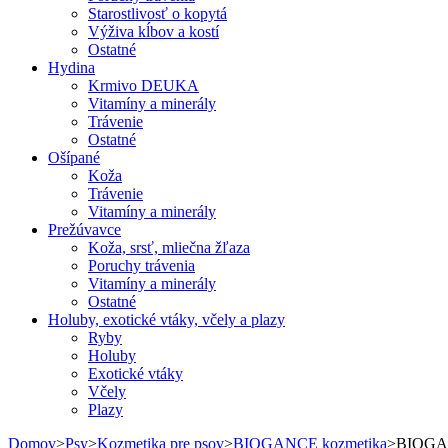
Starostlivosť o kopytá
Výživa kĺbov a kostí
Ostatné
Hydina
Krmivo DEUKA
Vitamíny a minerály
Trávenie
Ostatné
Ošípané
Koža
Trávenie
Vitamíny a minerály
Prežúvavce
Koža, srsť, mliečna žľaza
Poruchy trávenia
Vitamíny a minerály
Ostatné
Holuby, exotické vtáky, včely a plazy
Ryby
Holuby
Exotické vtáky
Včely
Plazy
Domov
>
Psy
>
Kozmetika pre psov
>
BIOGANCE kozmetika
>
BIOGAN