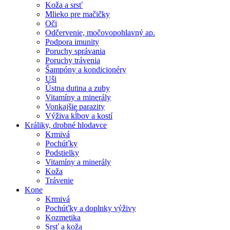
Koža a srsť
Mlieko pre mačičky
Oči
Odčervenie, močovopohlavný ap.
Podpora imunity
Poruchy správania
Poruchy trávenia
Šampóny a kondicionéry
Uši
Ústna dutina a zuby
Vitamíny a minerály
Vonkajšie parazity
Výživa kĺbov a kostí
Králiky, drobné hlodavce
Krmivá
Pochúťky
Podstielky
Vitamíny a minerály
Koža
Trávenie
Kone
Krmivá
Pochúťky a doplnky výživy
Kozmetika
Srsť a koža