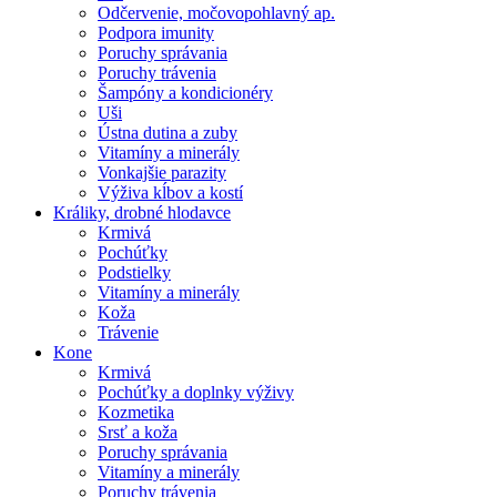
Odčervenie, močovopohlavný ap.
Podpora imunity
Poruchy správania
Poruchy trávenia
Šampóny a kondicionéry
Uši
Ústna dutina a zuby
Vitamíny a minerály
Vonkajšie parazity
Výživa kĺbov a kostí
Králiky, drobné hlodavce
Krmivá
Pochúťky
Podstielky
Vitamíny a minerály
Koža
Trávenie
Kone
Krmivá
Pochúťky a doplnky výživy
Kozmetika
Srsť a koža
Poruchy správania
Vitamíny a minerály
Poruchy trávenia