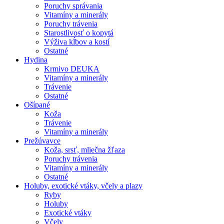
Poruchy správania
Vitamíny a minerály
Poruchy trávenia
Starostlivosť o kopytá
Výživa kĺbov a kostí
Ostatné
Hydina
Krmivo DEUKA
Vitamíny a minerály
Trávenie
Ostatné
Ošípané
Koža
Trávenie
Vitamíny a minerály
Prežúvavce
Koža, srsť, mliečna žľaza
Poruchy trávenia
Vitamíny a minerály
Ostatné
Holuby, exotické vtáky, včely a plazy
Ryby
Holuby
Exotické vtáky
Včely