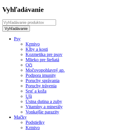
Vyhľadávanie
Psy
Krmivo
Kĺby a kosti
Kozmetika pre psov
Mlieko pre šteňatá
Oči
Močovopohlavný ap.
Podpora imunity
Poruchy správania
Poruchy trávenia
Srsť a koža
Uši
Ústna dutina a zuby
Vitamíny a minerály
Vonkajšie parazity
Mačky
Podstielky
Krmivo