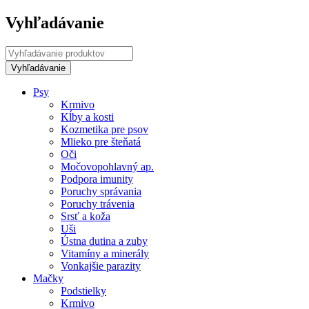
Vyhľadávanie
Psy
Krmivo
Kĺby a kosti
Kozmetika pre psov
Mlieko pre šteňatá
Oči
Močovopohlavný ap.
Podpora imunity
Poruchy správania
Poruchy trávenia
Srsť a koža
Uši
Ústna dutina a zuby
Vitamíny a minerály
Vonkajšie parazity
Mačky
Podstielky
Krmivo