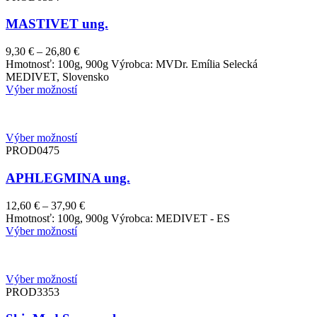
MASTIVET ung.
Price
9,30
€
–
26,80
€
range:
Hmotnosť: 100g, 900g Výrobca: MVDr. Emília Selecká
9,30 €
MEDIVET, Slovensko
through
Výber možností
26,80 €
Výber možností
PROD0475
APHLEGMINA ung.
Price
12,60
€
–
37,90
€
range:
Hmotnosť: 100g, 900g Výrobca: MEDIVET - ES
12,60 €
Výber možností
through
37,90 €
Výber možností
PROD3353