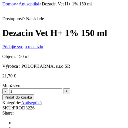
Domov
>
Antiseptiká
>
Dezacin Vet H+ 1% 150 ml
Dostupnosť:
Na sklade
Dezacin Vet H+ 1% 150 ml
Pridajte svoju recenziu
Objem: 150 ml
Výrobca : POLOPHARMA, s.r.o SR
21,70
€
Množstvo
Dezacin
Vet
Pridať do košíka
H+
Kategórie:
Antiseptiká
1%
SKU:
PROD3226
150
Share:
ml
quantity