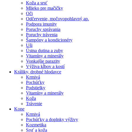
Koža a srsť
Mlieko pre mačičky
Oči
Odčervenie, močovopohlavný ap.
Podpora imunity
Poruchy správania
Poruchy trávenia
Šampóny a kondicionéry
Uši
Ústna dutina a zuby
Vitamíny a minerály
Vonkajšie parazity
Výživa kĺbov a kostí
Králiky, drobné hlodavce
Krmivá
Pochúťky
Podstielky
Vitamíny a minerály
Koža
Trávenie
Kone
Krmivá
Pochúťky a doplnky výživy
Kozmetika
Srsť a koža