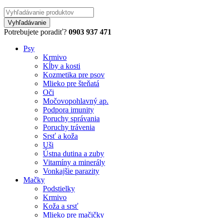
Potrebujete poradiť?
0903 937 471
Psy
Krmivo
Kĺby a kosti
Kozmetika pre psov
Mlieko pre šteňatá
Oči
Močovopohlavný ap.
Podpora imunity
Poruchy správania
Poruchy trávenia
Srsť a koža
Uši
Ústna dutina a zuby
Vitamíny a minerály
Vonkajšie parazity
Mačky
Podstielky
Krmivo
Koža a srsť
Mlieko pre mačičky