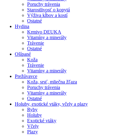
Poruchy trávenia
Starostlivosť o kopytá
Výživa kĺbov a kostí
Ostatné
Hydina
Krmivo DEUKA
Vitamíny a minerály
Trávenie
Ostatné
Ošípané
Koža
Trávenie
Vitamíny a minerály
Prežúvavce
Koža, srsť, mliečna žľaza
Poruchy trávenia
Vitamíny a minerály
Ostatné
Holuby, exotické vtáky, včely a plazy
Ryby
Holuby
Exotické vtáky
Včely
Plazy