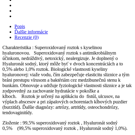
Popis
Ďalšie informácie
Recenzie (0)
Charakteristika : Superoxidovaný roztok s kyselinou
hyaluronovou. Superoxidovaný roztok s antimikrobiálnym
účinkom, nedráždivý, netoxický, nealergizuje. Je doplnený o
Hyaluronát sodný, ktorý môže byť v dvoch koncentráciách a to
0,5% alebo 1,0% roztok. Biologické vlastnosti kyseliny
hyaluronovej: viaže vodu, čím zabezpečuje elasticitu sliznice a tým
bráni prestupu vírusom a baktériám cez medzibunečnú stenu k
bunkám. Obnovuje a udržuje fyziologické vlastnosti sliznice a je tak
zodpovedný za zachovanie hydratácie v pokožke a
kĺboch. Roztok je určený na aplikáciu do fistúl, ulcusov, na
výplach abscesov a pri zápalových ochoreniach kĺbových puzdier
(burzitíd). Ďalšie diagnózy: artrózy, artritídy, osteochondrózy,
tendovaginitídy.
Zloženie : 99,5% superoxidovaný roztok , Hyaluronát sodný
0,5% (99,5% superoxidovaný roztok , Hyaluronát sodný 1,0%).