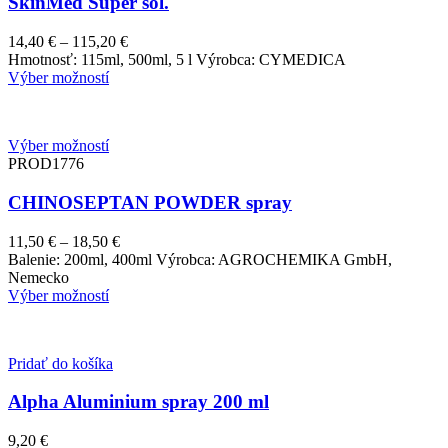
SkinMed Super sol.
Price
14,40
€
–
115,20
€
range:
Hmotnosť: 115ml, 500ml, 5 l Výrobca: CYMEDICA
14,40 €
Výber možností
through
115,20 €
Výber možností
PROD1776
CHINOSEPTAN POWDER spray
Price
11,50
€
–
18,50
€
range:
Balenie: 200ml, 400ml Výrobca: AGROCHEMIKA GmbH,
11,50 €
Nemecko
through
Výber možností
18,50 €
Pridať do košíka
Alpha Aluminium spray 200 ml
9,20
€