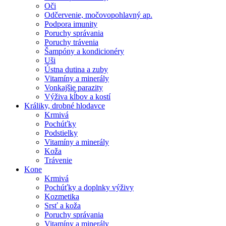
Oči
Odčervenie, močovopohlavný ap.
Podpora imunity
Poruchy správania
Poruchy trávenia
Šampóny a kondicionéry
Uši
Ústna dutina a zuby
Vitamíny a minerály
Vonkajšie parazity
Výživa kĺbov a kostí
Králiky, drobné hlodavce
Krmivá
Pochúťky
Podstielky
Vitamíny a minerály
Koža
Trávenie
Kone
Krmivá
Pochúťky a doplnky výživy
Kozmetika
Srsť a koža
Poruchy správania
Vitamíny a minerály