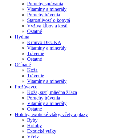
Poruchy správania
Vitamíny a minerály
Poruchy trávenia
Starostlivosť o kopytá
Výživa kĺbov a kostí
Ostatné
Hydina
Krmivo DEUKA
Vitamíny a minerály
Trávenie
Ostatné
Ošípané
Koža
Trávenie
Vitamíny a minerály
Prežúvavce
Koža, srsť, mliečna žľaza
Poruchy trávenia
Vitamíny a minerály
Ostatné
Holuby, exotické vtáky, včely a plazy
Ryby
Holuby
Exotické vtáky
Včely