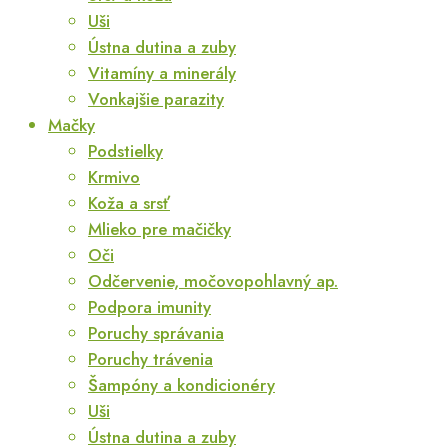
Uši
Ústna dutina a zuby
Vitamíny a minerály
Vonkajšie parazity
Mačky
Podstielky
Krmivo
Koža a srsť
Mlieko pre mačičky
Oči
Odčervenie, močovopohlavný ap.
Podpora imunity
Poruchy správania
Poruchy trávenia
Šampóny a kondicionéry
Uši
Ústna dutina a zuby