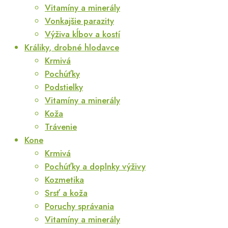
Vitamíny a minerály
Vonkajšie parazity
Výživa kĺbov a kostí
Králiky, drobné hlodavce
Krmivá
Pochúťky
Podstielky
Vitamíny a minerály
Koža
Trávenie
Kone
Krmivá
Pochúťky a doplnky výživy
Kozmetika
Srsť a koža
Poruchy správania
Vitamíny a minerály