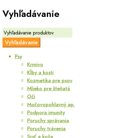
Vyhľadávanie
Psy
Krmivo
Kĺby a kosti
Kozmetika pre psov
Mlieko pre šteňatá
Oči
Močovopohlavný ap.
Podpora imunity
Poruchy správania
Poruchy trávenia
Srsť a koža