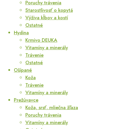
Poruchy trávenia
Starostlivosť o kopytá
Výživa kĺbov a kostí
Ostatné
Hydina
Krmivo DEUKA
Vitamíny a minerály
Trávenie
Ostatné
Ošípané
Koža
Trávenie
Vitamíny a minerály
Prežúvavce
Koža, srsť, mliečna žľaza
Poruchy trávenia
Vitamíny a minerály