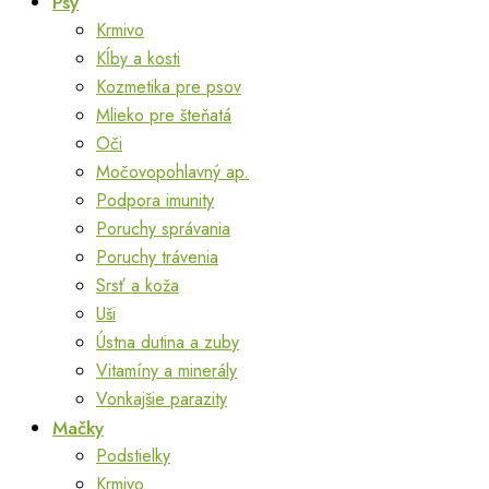
Psy
Krmivo
Kĺby a kosti
Kozmetika pre psov
Mlieko pre šteňatá
Oči
Močovopohlavný ap.
Podpora imunity
Poruchy správania
Poruchy trávenia
Srsť a koža
Uši
Ústna dutina a zuby
Vitamíny a minerály
Vonkajšie parazity
Mačky
Podstielky
Krmivo