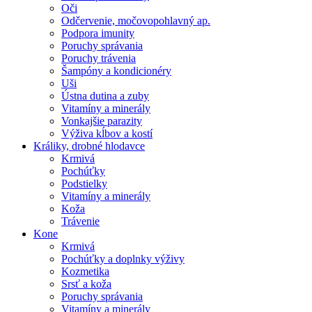
Oči
Odčervenie, močovopohlavný ap.
Podpora imunity
Poruchy správania
Poruchy trávenia
Šampóny a kondicionéry
Uši
Ústna dutina a zuby
Vitamíny a minerály
Vonkajšie parazity
Výživa kĺbov a kostí
Králiky, drobné hlodavce
Krmivá
Pochúťky
Podstielky
Vitamíny a minerály
Koža
Trávenie
Kone
Krmivá
Pochúťky a doplnky výživy
Kozmetika
Srsť a koža
Poruchy správania
Vitamíny a minerály