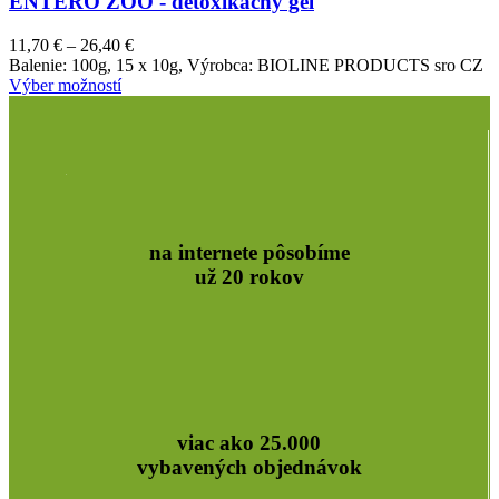
ENTERO ZOO - detoxikačný gel
Price
11,70
€
–
26,40
€
range:
Balenie: 100g, 15 x 10g, Výrobca: BIOLINE PRODUCTS sro CZ
11,70 €
Výber možností
through
26,40 €
na internete pôsobíme
už 20 rokov
viac ako 25.000
vybavených objednávok