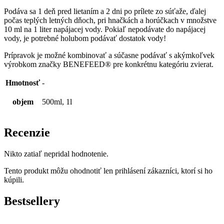
Podáva sa 1 deň pred lietaním a 2 dni po prílete zo súťaže, ďalej
počas teplých letných dňoch, pri hnačkách a horúčkach v množstve
10 ml na 1 liter napájacej vody. Pokiaľ nepodávate do napájacej
vody, je potrebné holubom podávať dostatok vody!
Prípravok je možné kombinovať a súčasne podávať s akýmkoľvek
výrobkom značky BENEFEED® pre konkrétnu kategóriu zvierat.
Hmotnosť
-
objem
500ml, 1l
Recenzie
Nikto zatiaľ nepridal hodnotenie.
Tento produkt môžu ohodnotiť len prihlásení zákazníci, ktorí si ho
kúpili.
Bestsellery