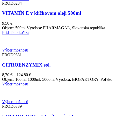
PROD0234
VITAMÍN E v klíčkovom oleji 500ml
9,50
€
Objem: 500ml Výrobca: PHARMAGAL, Slovenská republika
Pridať do košíka
Výber možností
PROD0331
CITROENZYMIX sol.
Price
8,70
€
–
124,80
€
range:
Objem: 100ml, 1000ml, 5000ml Výrobca: BIOFAKTORY, Poľsko
8,70 €
Výber možností
through
124,80 €
Výber možností
PROD0339