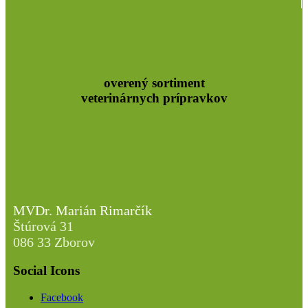
overený sortiment
veterinárnych prípravkov
MVDr. Marián Rimarčík
Štúrová 31
086 33 Zborov
Social Icons
Facebook