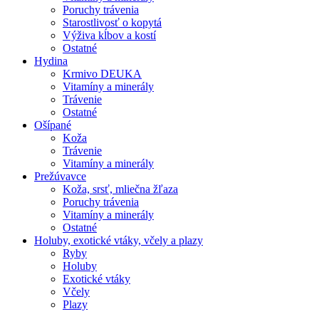
Poruchy trávenia
Starostlivosť o kopytá
Výživa kĺbov a kostí
Ostatné
Hydina
Krmivo DEUKA
Vitamíny a minerály
Trávenie
Ostatné
Ošípané
Koža
Trávenie
Vitamíny a minerály
Prežúvavce
Koža, srsť, mliečna žľaza
Poruchy trávenia
Vitamíny a minerály
Ostatné
Holuby, exotické vtáky, včely a plazy
Ryby
Holuby
Exotické vtáky
Včely
Plazy