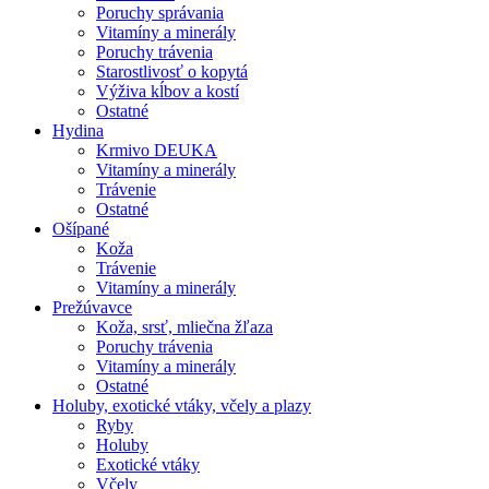
Poruchy správania
Vitamíny a minerály
Poruchy trávenia
Starostlivosť o kopytá
Výživa kĺbov a kostí
Ostatné
Hydina
Krmivo DEUKA
Vitamíny a minerály
Trávenie
Ostatné
Ošípané
Koža
Trávenie
Vitamíny a minerály
Prežúvavce
Koža, srsť, mliečna žľaza
Poruchy trávenia
Vitamíny a minerály
Ostatné
Holuby, exotické vtáky, včely a plazy
Ryby
Holuby
Exotické vtáky
Včely