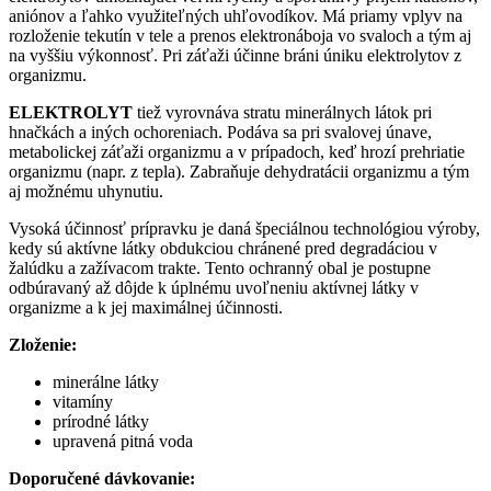
aniónov a ľahko využiteľných uhľovodíkov. Má priamy vplyv na
rozloženie tekutín v tele a prenos elektronáboja vo svaloch a tým aj
na vyššiu výkonnosť. Pri záťaži účinne bráni úniku elektrolytov z
organizmu.
ELEKTROLYT
tiež vyrovnáva stratu minerálnych látok pri
hnačkách a iných ochoreniach. Podáva sa pri svalovej únave,
metabolickej záťaži organizmu a v prípadoch, keď hrozí prehriatie
organizmu (napr. z tepla). Zabraňuje dehydratácii organizmu a tým
aj možnému uhynutiu.
Vysoká účinnosť prípravku je daná špeciálnou technológiou výroby,
kedy sú aktívne látky obdukciou chránené pred degradáciou v
žalúdku a zažívacom trakte. Tento ochranný obal je postupne
odbúravaný až dôjde k úplnému uvoľneniu aktívnej látky v
organizme a k jej maximálnej účinnosti.
Zloženie:
minerálne látky
vitamíny
prírodné látky
upravená pitná voda
Doporučené dávkovanie: