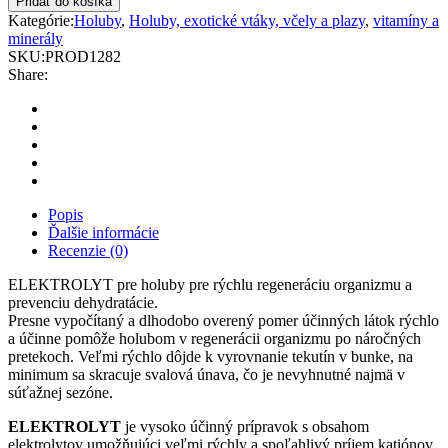
Pridať do košíka
holuby
Kategórie:
Holuby
,
Holuby, exotické vtáky, včely a plazy
,
vitamíny a
quantity
minerály
SKU:
PROD1282
Share:
Popis
Ďalšie informácie
Recenzie (0)
ELEKTROLYT pre holuby pre rýchlu regeneráciu organizmu a
prevenciu dehydratácie.
Presne vypočítaný a dlhodobo overený pomer účinných látok rýchlo
a účinne pomôže holubom v regenerácii organizmu po náročných
pretekoch. Veľmi rýchlo dôjde k vyrovnanie tekutín v bunke, na
minimum sa skracuje svalová únava, čo je nevyhnutné najmä v
súťažnej sezóne.
ELEKTROLYT
je vysoko účinný prípravok s obsahom
elektrolytov umožňujúci veľmi rýchly a spoľahlivý príjem katiónov,