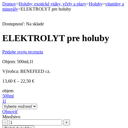
Domov
>
Holuby, exotické vtáky, včely a plazy
>
Holuby
>
vitamíny a
minerály
>
ELEKTROLYT pre holuby
Dostupnosť:
Na sklade
ELEKTROLYT pre holuby
Pridajte svoju recenziu
Objem: 500ml,1l
Výrobca: BENEFEED cz.
Price
13,60
€
–
22,50
€
range:
objem
13,60 €
500ml
through
1l
22,50 €
Obnoviť
Množstvo
ELEKTROLYT
pre