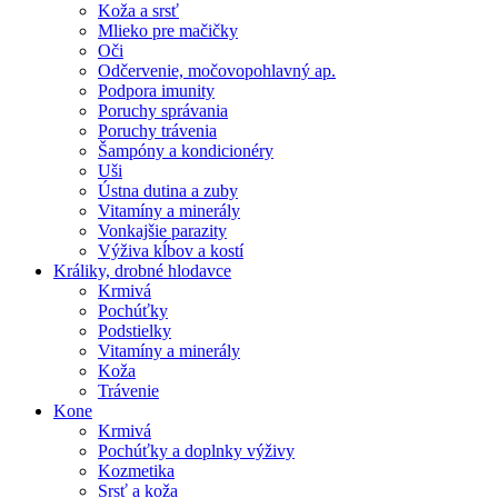
Koža a srsť
Mlieko pre mačičky
Oči
Odčervenie, močovopohlavný ap.
Podpora imunity
Poruchy správania
Poruchy trávenia
Šampóny a kondicionéry
Uši
Ústna dutina a zuby
Vitamíny a minerály
Vonkajšie parazity
Výživa kĺbov a kostí
Králiky, drobné hlodavce
Krmivá
Pochúťky
Podstielky
Vitamíny a minerály
Koža
Trávenie
Kone
Krmivá
Pochúťky a doplnky výživy
Kozmetika
Srsť a koža