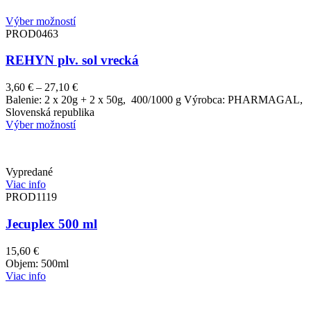
Výber možností
PROD0463
REHYN plv. sol vrecká
Price
3,60
€
–
27,10
€
range:
Balenie: 2 x 20g + 2 x 50g, 400/1000 g Výrobca: PHARMAGAL,
3,60 €
Slovenská republika
through
Výber možností
27,10 €
Vypredané
Viac info
PROD1119
Jecuplex 500 ml
15,60
€
Objem: 500ml
Viac info