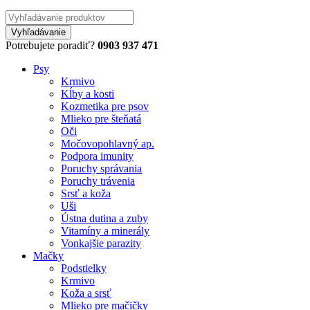
Potrebujete poradiť?
0903 937 471
Psy
Krmivo
Kĺby a kosti
Kozmetika pre psov
Mlieko pre šteňatá
Oči
Močovopohlavný ap.
Podpora imunity
Poruchy správania
Poruchy trávenia
Srsť a koža
Uši
Ústna dutina a zuby
Vitamíny a minerály
Vonkajšie parazity
Mačky
Podstielky
Krmivo
Koža a srsť
Mlieko pre mačičky