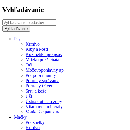
Vyhľadávanie
Psy
Krmivo
Kĺby a kosti
Kozmetika pre psov
Mlieko pre šteňatá
Oči
Močovopohlavný ap.
Podpora imunity
Poruchy správania
Poruchy trávenia
Srsť a koža
Uši
Ústna dutina a zuby
Vitamíny a minerály
Vonkajšie parazity
Mačky
Podstielky
Krmivo