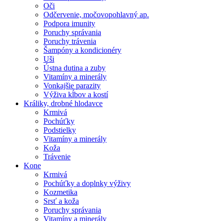
Oči
Odčervenie, močovopohlavný ap.
Podpora imunity
Poruchy správania
Poruchy trávenia
Šampóny a kondicionéry
Uši
Ústna dutina a zuby
Vitamíny a minerály
Vonkajšie parazity
Výživa kĺbov a kostí
Králiky, drobné hlodavce
Krmivá
Pochúťky
Podstielky
Vitamíny a minerály
Koža
Trávenie
Kone
Krmivá
Pochúťky a doplnky výživy
Kozmetika
Srsť a koža
Poruchy správania
Vitamíny a minerály