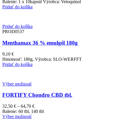
Balenie: 1 x 10kapsúl Výrobca: Vetoquinol
Pridať do košíka
Pridať do košíka
PROD0537
Menthamax 36 % emulgél 180g
9,10
€
Hmotnosť: 180g, Výrobca: SLO-WERFFT
Pridať do košíka
Výber možností
FORTIFY Chondro CBD tbl.
Price
32,50
€
–
64,70
€
range:
Balenie: 60 tbl, 140 tbl
32,50 €
Výber možností
through
64,70 €