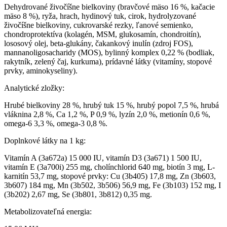
Dehydrované živočíšne bielkoviny (bravčové mäso 16 %, kačacie
mäso 8 %), ryža, hrach, hydinový tuk, cirok, hydrolyzované
živočíšne bielkoviny, cukrovarské rezky, ľanové semienko,
chondroprotektíva (kolagén, MSM, glukosamín, chondroitín),
lososový olej, beta-glukány, čakankový inulín (zdroj FOS),
mannanoligosacharidy (MOS), bylinný komplex 0,22 % (bodliak,
rakytník, zelený čaj, kurkuma), prídavné látky (vitamíny, stopové
prvky, aminokyseliny).
Analytické zložky:
Hrubé bielkoviny 28 %, hrubý tuk 15 %, hrubý popol 7,5 %, hrubá
vláknina 2,8 %, Ca 1,2 %, P 0,9 %, lyzín 2,0 %, metionín 0,6 %,
omega-6 3,3 %, omega-3 0,8 %.
Doplnkové látky na 1 kg:
Vitamín A (3a672a) 15 000 IU, vitamín D3 (3a671) 1 500 IU,
vitamín E (3a700i) 255 mg, cholínchlorid 640 mg, biotín 3 mg, L-
karnitín 53,7 mg, stopové prvky: Cu (3b405) 17,8 mg, Zn (3b603,
3b607) 184 mg, Mn (3b502, 3b506) 56,9 mg, Fe (3b103) 152 mg, I
(3b202) 2,67 mg, Se (3b801, 3b812) 0,35 mg.
Metabolizovateľná energia: