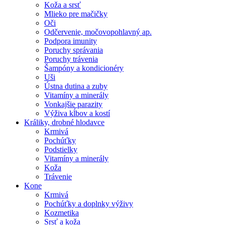
Koža a srsť
Mlieko pre mačičky
Oči
Odčervenie, močovopohlavný ap.
Podpora imunity
Poruchy správania
Poruchy trávenia
Šampóny a kondicionéry
Uši
Ústna dutina a zuby
Vitamíny a minerály
Vonkajšie parazity
Výživa kĺbov a kostí
Králiky, drobné hlodavce
Krmivá
Pochúťky
Podstielky
Vitamíny a minerály
Koža
Trávenie
Kone
Krmivá
Pochúťky a doplnky výživy
Kozmetika
Srsť a koža