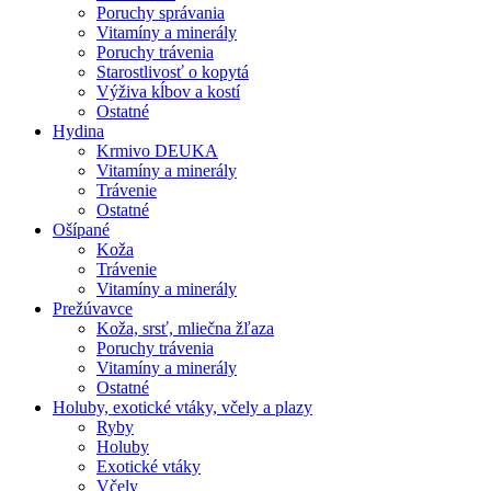
Poruchy správania
Vitamíny a minerály
Poruchy trávenia
Starostlivosť o kopytá
Výživa kĺbov a kostí
Ostatné
Hydina
Krmivo DEUKA
Vitamíny a minerály
Trávenie
Ostatné
Ošípané
Koža
Trávenie
Vitamíny a minerály
Prežúvavce
Koža, srsť, mliečna žľaza
Poruchy trávenia
Vitamíny a minerály
Ostatné
Holuby, exotické vtáky, včely a plazy
Ryby
Holuby
Exotické vtáky
Včely