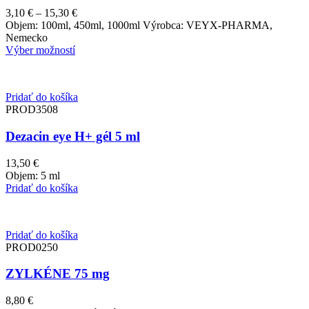
Price
3,10
€
–
15,30
€
range:
Objem: 100ml, 450ml, 1000ml Výrobca: VEYX-PHARMA,
3,10 €
Nemecko
through
Výber možností
15,30 €
Pridať do košíka
PROD3508
Dezacin eye H+ gél 5 ml
13,50
€
Objem: 5 ml
Pridať do košíka
Pridať do košíka
PROD0250
ZYLKÉNE 75 mg
8,80
€