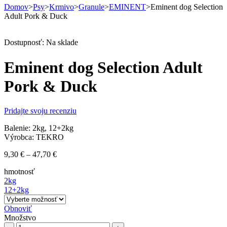
Domov
>
Psy
>
Krmivo
>
Granule
>
EMINENT
>
Eminent dog Selection
Adult Pork & Duck
Dostupnosť:
Na sklade
Eminent dog Selection Adult
Pork & Duck
Pridajte svoju recenziu
Balenie: 2kg, 12+2kg
Výrobca: TEKRO
Price
9,30
€
–
47,70
€
range:
hmotnosť
9,30 €
2kg
through
12+2kg
47,70 €
Obnoviť
Množstvo
Eminent