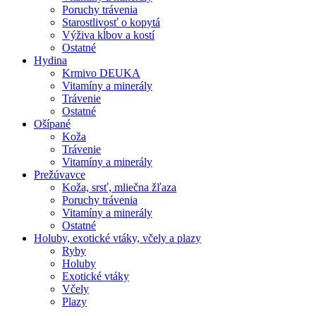
Poruchy trávenia
Starostlivosť o kopytá
Výživa kĺbov a kostí
Ostatné
Hydina
Krmivo DEUKA
Vitamíny a minerály
Trávenie
Ostatné
Ošípané
Koža
Trávenie
Vitamíny a minerály
Prežúvavce
Koža, srsť, mliečna žľaza
Poruchy trávenia
Vitamíny a minerály
Ostatné
Holuby, exotické vtáky, včely a plazy
Ryby
Holuby
Exotické vtáky
Včely
Plazy