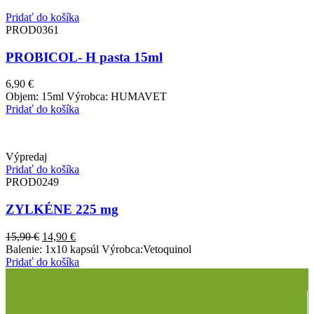
Pridať do košíka
PROD0361
PROBICOL- H pasta 15ml
6,90
€
Objem: 15ml Výrobca: HUMAVET
Pridať do košíka
Výpredaj
Pridať do košíka
PROD0249
ZYLKÉNE 225 mg
Pôvodná
Aktuálna
15,90
€
14,90
€
cena
cena
Balenie: 1x10 kapsúl Výrobca:Vetoquinol
bola:
je:
Pridať do košíka
15,90 €.
14,90 €.