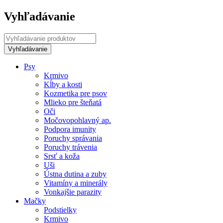
Vyhľadávanie
Psy
Krmivo
Kĺby a kosti
Kozmetika pre psov
Mlieko pre šteňatá
Oči
Močovopohlavný ap.
Podpora imunity
Poruchy správania
Poruchy trávenia
Srsť a koža
Uši
Ústna dutina a zuby
Vitamíny a minerály
Vonkajšie parazity
Mačky
Podstielky
Krmivo