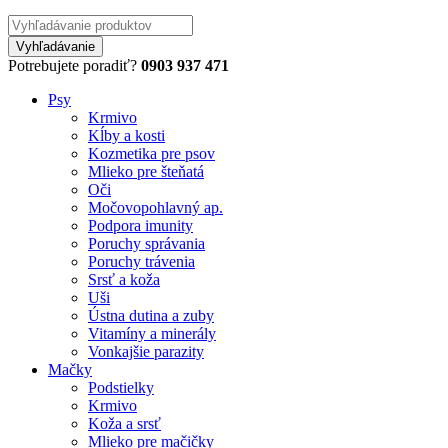
Potrebujete poradiť?
0903 937 471
Psy
Krmivo
Kĺby a kosti
Kozmetika pre psov
Mlieko pre šteňatá
Oči
Močovopohlavný ap.
Podpora imunity
Poruchy správania
Poruchy trávenia
Srsť a koža
Uši
Ústna dutina a zuby
Vitamíny a minerály
Vonkajšie parazity
Mačky
Podstielky
Krmivo
Koža a srsť
Mlieko pre mačičky