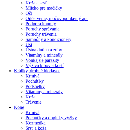
Koža a srsť
Mlieko pre mačičky
Oči
Odčervenie, močovopohlavný ap.
Podpora imunity
Poruchy správania
Poruchy trávenia
Šampóny a kondicionéry
Uši
Ústna dutina a zuby
Vitamíny a minerály
Vonkajšie parazity
Výživa kĺbov a kostí
Králiky, drobné hlodavce
Krmivá
Pochúťky
Podstielky
Vitamíny a minerály
Koža
Trávenie
Kone
Krmivá
Pochúťky a doplnky výživy
Kozmetika
Srsť a koža