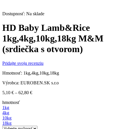
Dostupnosť:
Na sklade
HD Baby Lamb&Rice
1kg,4kg,10kg,18kg M&M
(srdiečka s otvorom)
Pridajte svoju recenziu
Hmotnosť: 1kg,4kg,10kg,18kg
Výrobca: EUROBEN.SK s.r.o
Price
5,10
€
–
62,80
€
range:
hmotnosť
5,10 €
1kg
through
4kg
62,80 €
10kg
18kg