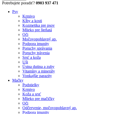
Potrebujete poradiť?
0903 937 471
Psy
Krmivo
Kĺby a kosti
Kozmetika pre psov
Mlieko pre šteňatá
Oči
Močovopohlavný ap.
Podpora imunity
Poruchy správania
Poruchy trávenia
Srsť a koža
Uši
Ústna dutina a zuby
Vitamíny a minerály
Vonkajšie parazity
Mačky
Podstielky
Krmivo
Koža a srsť
Mlieko pre mačičky
Oči
Odčervenie, močovopohlavný ap.
Podpora imunity