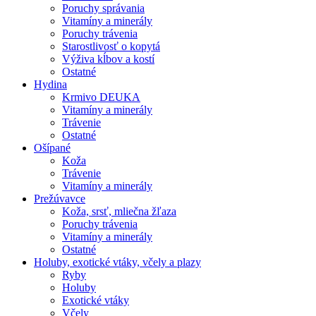
Poruchy správania
Vitamíny a minerály
Poruchy trávenia
Starostlivosť o kopytá
Výživa kĺbov a kostí
Ostatné
Hydina
Krmivo DEUKA
Vitamíny a minerály
Trávenie
Ostatné
Ošípané
Koža
Trávenie
Vitamíny a minerály
Prežúvavce
Koža, srsť, mliečna žľaza
Poruchy trávenia
Vitamíny a minerály
Ostatné
Holuby, exotické vtáky, včely a plazy
Ryby
Holuby
Exotické vtáky
Včely