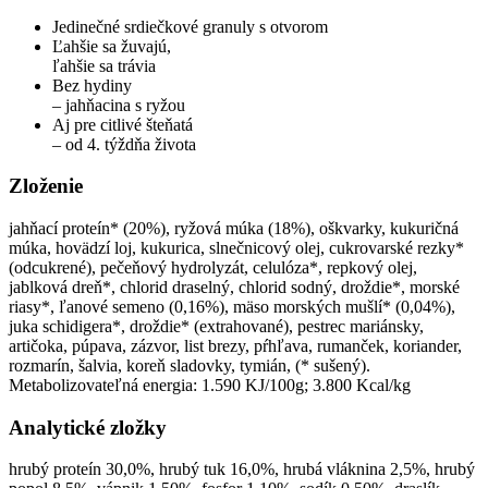
Jedinečné srdiečkové granuly s otvorom
Ľahšie sa žuvajú,
ľahšie sa trávia
Bez hydiny
– jahňacina s ryžou
Aj pre citlivé šteňatá
– od 4. týždňa života
Zloženie
jahňací proteín* (20%), ryžová múka (18%), oškvarky, kukuričná
múka, hovädzí loj, kukurica, slnečnicový olej, cukrovarské rezky*
(odcukrené), pečeňový hydrolyzát, celulóza*, repkový olej,
jablková dreň*, chlorid draselný, chlorid sodný, droždie*, morské
riasy*, ľanové semeno (0,16%), mäso morských mušlí* (0,04%),
juka schidigera*, droždie* (extrahované), pestrec mariánsky,
artičoka, púpava, zázvor, list brezy, pŕhľava, rumanček, koriander,
rozmarín, šalvia, koreň sladovky, tymián, (* sušený).
Metabolizovateľná energia: 1.590 KJ/100g; 3.800 Kcal/kg
Analytické zložky
hrubý proteín 30,0%, hrubý tuk 16,0%, hrubá vláknina 2,5%, hrubý