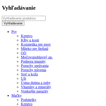
Vyhľadávanie
Psy
Krmivo
Kĺby a kosti
Kozmetika pre psov
Mlieko pre šteňatá
Oči
Močovopohlavný ap.
Podpora imunity
Poruchy správania
Poruchy trávenia
Srsť a koža
Uši
Ústna dutina a zuby
Vitamíny a minerály
Vonkajšie parazity
Mačky
Podstielky
Krmivo