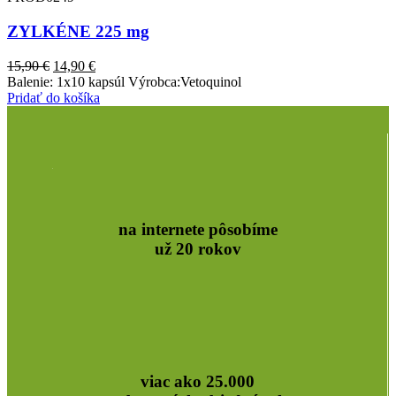
ZYLKÉNE 225 mg
Pôvodná
Aktuálna
15,90
€
14,90
€
cena
cena
Balenie: 1x10 kapsúl Výrobca:Vetoquinol
bola:
je:
Pridať do košíka
15,90 €.
14,90 €.
na internete pôsobíme
už 20 rokov
viac ako 25.000