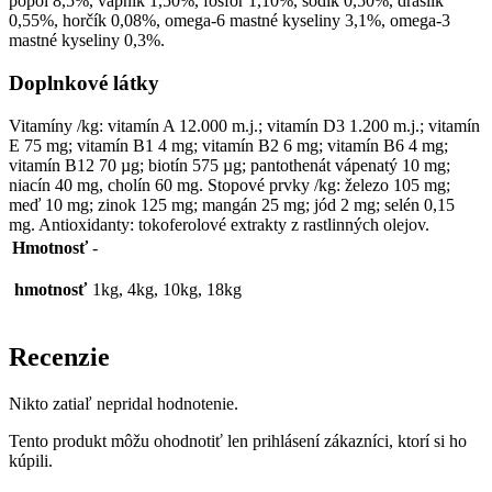
popol 8,5%, vápnik 1,50%, fosfor 1,10%, sodík 0,50%, draslík
0,55%, horčík 0,08%, omega-6 mastné kyseliny 3,1%, omega-3
mastné kyseliny 0,3%.
Doplnkové látky
Vitamíny /kg: vitamín A 12.000 m.j.; vitamín D3 1.200 m.j.; vitamín
E 75 mg; vitamín B1 4 mg; vitamín B2 6 mg; vitamín B6 4 mg;
vitamín B12 70 µg; biotín 575 µg; pantothenát vápenatý 10 mg;
niacín 40 mg, cholín 60 mg. Stopové prvky /kg: železo 105 mg;
meď 10 mg; zinok 125 mg; mangán 25 mg; jód 2 mg; selén 0,15
mg. Antioxidanty: tokoferolové extrakty z rastlinných olejov.
Hmotnosť
-
hmotnosť
1kg, 4kg, 10kg, 18kg
Recenzie
Nikto zatiaľ nepridal hodnotenie.
Tento produkt môžu ohodnotiť len prihlásení zákazníci, ktorí si ho
kúpili.