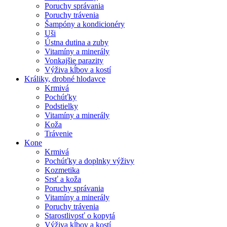
Poruchy správania
Poruchy trávenia
Šampóny a kondicionéry
Uši
Ústna dutina a zuby
Vitamíny a minerály
Vonkajšie parazity
Výživa kĺbov a kostí
Králiky, drobné hlodavce
Krmivá
Pochúťky
Podstielky
Vitamíny a minerály
Koža
Trávenie
Kone
Krmivá
Pochúťky a doplnky výživy
Kozmetika
Srsť a koža
Poruchy správania
Vitamíny a minerály
Poruchy trávenia
Starostlivosť o kopytá
Výživa kĺbov a kostí