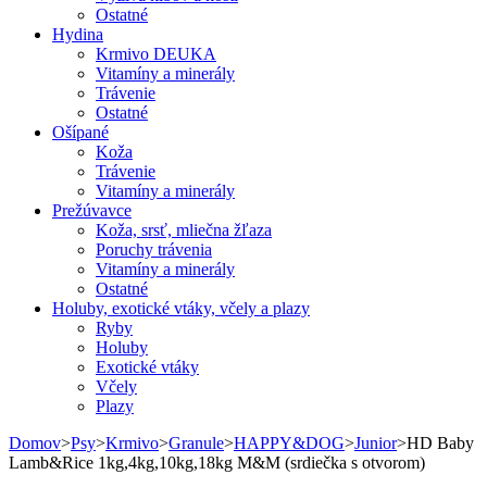
Ostatné
Hydina
Krmivo DEUKA
Vitamíny a minerály
Trávenie
Ostatné
Ošípané
Koža
Trávenie
Vitamíny a minerály
Prežúvavce
Koža, srsť, mliečna žľaza
Poruchy trávenia
Vitamíny a minerály
Ostatné
Holuby, exotické vtáky, včely a plazy
Ryby
Holuby
Exotické vtáky
Včely
Plazy
Domov
>
Psy
>
Krmivo
>
Granule
>
HAPPY&DOG
>
Junior
>
HD Baby
Lamb&Rice 1kg,4kg,10kg,18kg M&M (srdiečka s otvorom)