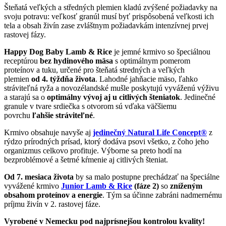
Šteňatá veľkých a středných plemien kladú zvýšené požiadavky na
svoju potravu: veľkosť granúl musí byť prispôsobená veľkosti ich
tela a obsah živín zase zvláštnym požiadavkám intenzívnej prvej
rastovej fázy.
Happy Dog Baby L
amb & Rice
je jemné krmivo so špeciálnou
receptúrou
bez hydinového mäsa
s optimálnym pomerom
proteínov a tuku, určené pro šteňatá stredných a veľkých
plemien
od 4. týždňa života
. Lahodné jahňacie mäso, ľahko
stráviteľná ryža a novozélandské mušle poskytujú vyváženú výživu
a starajú sa o
optimálny vývoj aj u citlivých šteniatok
. Jedinečné
granule v tvare srdiečka s otvorom sú vďaka väčšiemu
povrchu
ľahšie stráviteľné
.
Krmivo obsahuje navyše aj
jedinečný Natural Life Concept®
z
rýdzo prírodných prísad, ktorý dodáva psovi všetko, z čoho jeho
organizmus celkovo profituje. Výborne sa preto hodí na
bezproblémové a šetrné kŕmenie aj citlivých šteniat.
Od
7. mesiaca života
by sa malo postupne prechádzať na špeciálne
vyvážené krmivo
Junior Lamb & Rice
(fáze 2)
so
zníženým
obsahom proteínov a energie
. Tým sa účinne zabráni nadmernému
príjmu živín v 2. rastovej fáze.
Vyrobené v Nemecku pod najprísnejšou kontrolou kvality
!