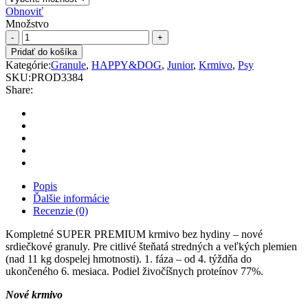
Obnoviť
Množstvo
HD
Baby
Pridať do košíka
Lamb&Rice
Kategórie:
Granule
,
HAPPY&DOG
,
Junior
,
Krmivo
,
Psy
1kg,4kg,10kg,18kg
SKU:
PROD3384
M&M
Share:
(srdiečka
s
otvorom)
quantity
Popis
Ďalšie informácie
Recenzie (0)
Kompletné SUPER PREMIUM krmivo bez hydiny – nové
srdiečkové granuly. Pre citlivé šteňatá stredných a veľkých plemien
(nad 11 kg dospelej hmotnosti). 1. fáza – od 4. týždňa do
ukončeného 6. mesiaca. Podiel živočíšnych proteínov 77%.
Nové krmivo