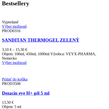
Bestsellery
Vypredané
Výber možností
PROD0316
SANDITAN THERMOGEL ZELENÝ
Price
3,10
€
–
15,30
€
range:
Objem: 100ml, 450ml, 1000ml Výrobca: VEYX-PHARMA,
3,10 €
Nemecko
through
Výber možností
15,30 €
Pridať do košíka
PROD3508
Dezacin eye H+ gél 5 ml
13,50
€
Objem: 5 ml