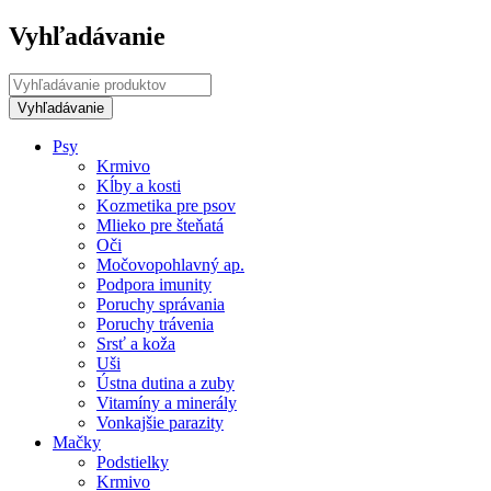
Vyhľadávanie
Psy
Krmivo
Kĺby a kosti
Kozmetika pre psov
Mlieko pre šteňatá
Oči
Močovopohlavný ap.
Podpora imunity
Poruchy správania
Poruchy trávenia
Srsť a koža
Uši
Ústna dutina a zuby
Vitamíny a minerály
Vonkajšie parazity
Mačky
Podstielky
Krmivo