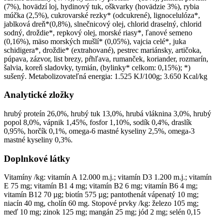
(7%), hovädzí loj, hydinový tuk, oškvarky (hovädzie 3%), rybia
múčka (2,5%), cukrovarské rezky* (odcukrené), lignocelulóza*,
jablková dreň*(0,8%), slnečnicový olej, chlorid draselný, chlorid
sodný, droždie*, repkový olej, morské riasy*, ľanové semeno
(0,16%), mäso morských mušlí* (0,05%), vajcia celé*, juka
schidigera*, droždie* (extrahované), pestrec mariánsky, artičoka,
púpava, zázvor, list brezy, pŕhľava, rumanček, koriander, rozmarín,
šalvia, koreň sladovky, tymián, (bylinky* celkom: 0,15%); *)
sušený. Metabolizovateľná energia: 1.525 KJ/100g; 3.650 Kcal/kg
Analytické zložky
hrubý proteín 26,0%, hrubý tuk 13,0%, hrubá vláknina 3,0%, hrubý
popol 8,0%, vápnik 1,45%, fosfor 1,10%, sodík 0,4%, draslík
0,95%, horčík 0,1%, omega-6 mastné kyseliny 2,5%, omega-3
mastné kyseliny 0,3%.
Doplnkové látky
Vitamíny /kg: vitamín A 12.000 m.j.; vitamín D3 1.200 m.j.; vitamín
E 75 mg; vitamín B1 4 mg; vitamín B2 6 mg; vitamín B6 4 mg;
vitamín B12 70 µg; biotín 575 µg; pantothenát vápenatý 10 mg;
niacín 40 mg, cholín 60 mg. Stopové prvky /kg: železo 105 mg;
meď 10 mg; zinok 125 mg; mangán 25 mg; jód 2 mg; selén 0,15