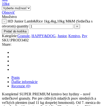
10kg
Obnoviť
Množstvo
HD Junior Lamb&Rice 1kg,4kg,10kg M&M (Srdiečka s
otvorom) quantity
Pridať do košíka
Kategórie:
Granule
,
HAPPY&DOG
,
Junior
,
Krmivo
,
Psy
SKU:
PROD3402
Share:
Popis
Ďalšie informácie
Recenzie (0)
Kompletné SUPER PREMIUM krmivo bez hydiny – nové
srdiečkové granuly. Pre pre citlivých mladých psov stredných a
veľkých plemien (nad 11 kg dospelej hmotnosti). Od 7. mesica do