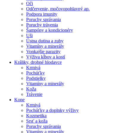
Oči
Odčervenie, močovopohlavný ap.
Podpora imunity
Poruchy správania
Poruchy trávenia
Šampóny a kondicionéry
Uši
Ústna dutina a zuby
Vitamíny a minerály
Vonkajšie parazity
Výživa kĺbov a kostí
Králiky, drobné hlodavce
Krmivá
Pochúťky
Podstielky
Vitamíny a minerály
Koža
Trávenie
Kone
Krmivá
Pochúťky a doplnky výživy
Kozmetika
Srsť a koža
Poruchy správania
Vitamíny a minerály