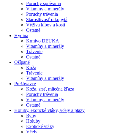
Poruchy správania
Vitamíny a minerály
Poruchy trávenia
Starostlivosť o kopytá
Výživa kĺbov a kostí
Ostatné
Hydina
Krmivo DEUKA
Vitamíny a minerály
Trávenie
Ostatné
Ošípané
Koža
Trávenie
Vitamíny a minerály
Prežúvavce
Koža, srsť, mliečna žľaza
Poruchy trávenia
Vitamíny a minerály
Ostatné
Holuby, exotické vtáky, včely a plazy
Ryby
Holuby
Exotické vtáky
Včely