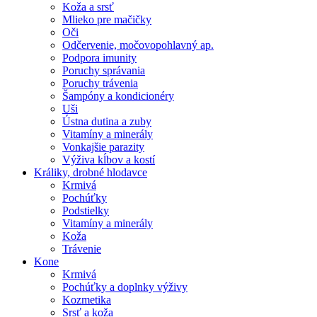
Koža a srsť
Mlieko pre mačičky
Oči
Odčervenie, močovopohlavný ap.
Podpora imunity
Poruchy správania
Poruchy trávenia
Šampóny a kondicionéry
Uši
Ústna dutina a zuby
Vitamíny a minerály
Vonkajšie parazity
Výživa kĺbov a kostí
Králiky, drobné hlodavce
Krmivá
Pochúťky
Podstielky
Vitamíny a minerály
Koža
Trávenie
Kone
Krmivá
Pochúťky a doplnky výživy
Kozmetika
Srsť a koža