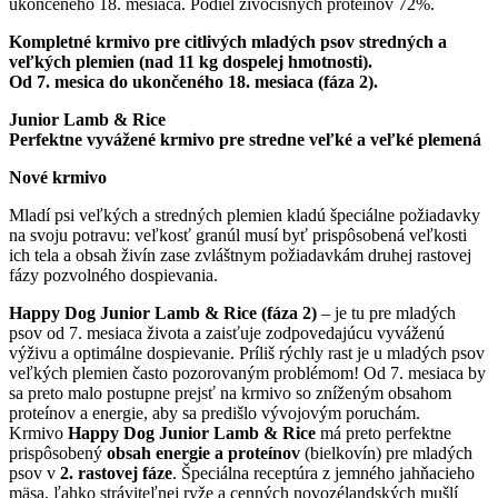
ukončeného 18. mesiaca. Podiel živočíšnych proteínov 72%.
Kompletné krmivo pre citlivých mladých psov stredných a
veľkých plemien (nad 11 kg dospelej hmotnosti).
Od 7. mesica do ukončeného 18. mesiaca (fáza 2).
Junior Lamb & Rice
Perfektne vyvážené krmivo pre stredne veľké a veľké plemená
Nové krmivo
Mladí psi veľkých a stredných plemien kladú špeciálne požiadavky
na svoju potravu: veľkosť granúl musí byť prispôsobená veľkosti
ich tela a obsah živín zase zvláštnym požiadavkám druhej rastovej
fázy pozvolného dospievania.
Happy Dog Junior Lamb & Rice (fáza 2)
– je tu pre mladých
psov od 7. mesiaca života a zaisťuje zodpovedajúcu vyváženú
výživu a optimálne dospievanie. Príliš rýchly rast je u mladých psov
veľkých plemien často pozorovaným problémom! Od 7. mesiaca by
sa preto malo postupne prejsť na krmivo so zníženým obsahom
proteínov a energie, aby sa predišlo vývojovým poruchám.
Krmivo
Happy Dog Junior Lamb & Rice
má preto perfektne
prispôsobený
obsah energie a proteínov
(bielkovín) pre mladých
psov v
2. rastovej fáze
. Špeciálna receptúra z jemného jahňacieho
mäsa, ľahko stráviteľnej ryže a cenných novozélandských mušlí