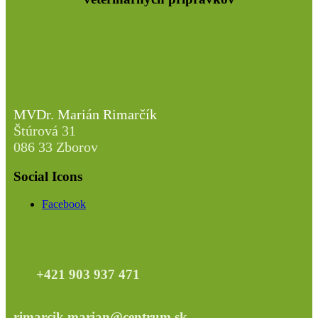
MVDr. Marián Rimarčík
Štúrová 31
086 33 Zborov
Social Icons
Facebook
+421 903 937 471
rimarcik.marian@centrum.sk