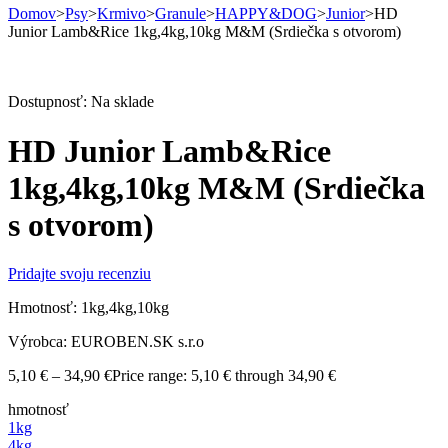
Domov
>
Psy
>
Krmivo
>
Granule
>
HAPPY&DOG
>
Junior
>
HD
Junior Lamb&Rice 1kg,4kg,10kg M&M (Srdiečka s otvorom)
Dostupnosť:
Na sklade
HD Junior Lamb&Rice
1kg,4kg,10kg M&M (Srdiečka
s otvorom)
Pridajte svoju recenziu
Hmotnosť: 1kg,4kg,10kg
Výrobca: EUROBEN.SK s.r.o
5,10
€
–
34,90
€
Price range: 5,10 € through 34,90 €
hmotnosť
1kg
4kg