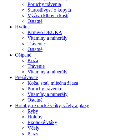
Poruchy trávenia
Starostlivosť o kopytá
Výživa kĺbov a kostí
Ostatné
Hydina
Krmivo DEUKA
Vitamíny a minerály
Trávenie
Ostatné
Ošípané
Koža
Trávenie
Vitamíny a minerály
Prežúvavce
Koža, srsť, mliečna žľaza
Poruchy trávenia
Vitamíny a minerály
Ostatné
Holuby, exotické vtáky, včely a plazy
Ryby
Holuby
Exotické vtáky
Včely
Plazy