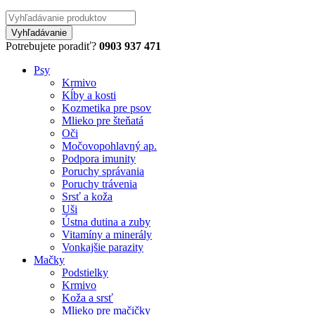
Potrebujete poradiť?
0903 937 471
Psy
Krmivo
Kĺby a kosti
Kozmetika pre psov
Mlieko pre šteňatá
Oči
Močovopohlavný ap.
Podpora imunity
Poruchy správania
Poruchy trávenia
Srsť a koža
Uši
Ústna dutina a zuby
Vitamíny a minerály
Vonkajšie parazity
Mačky
Podstielky
Krmivo
Koža a srsť
Mlieko pre mačičky