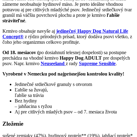
zámerne neobsahuje hydinové mäso. Je preto ideálne vhodnou
potravou aj pre citlivých mladýché psov. Jedinečný srdiečkový tvar
granúl má väčšiu povrchovú plochu a prote je krmivo
ľahšie
stráviteľné
.
Krmivo obsahuje navyše aj
jedinečný Happy Dog Natural Life
Concept®
z rýdzo prírodných prísad, ktorý dodáva psovi všetko, z
čoho jeho organizmus celkovo profituje.
Od 18. mesiacov (
po dosiahnutí telesnej dospelosti) sa postupne
prechádza na vhodné krmivo
Happy Dog ADULT
pre dospelých
psov. Napr. krmivo
Neuseeland
z rady
Supreme Sensible
.
Vyrobené v Nemecku pod najprísnejšou kontrolou kvality!
Jedinečné srdiečkové granuly s otvorom
Ľahšie sa žuvajú,
ľahšie sa trávia
Bez hydiny
– jahňacina s ryžou
Aj pre citlivých mladých psov – od 7. mesiaca života
Zloženie
sušené zemiaky (47%), hydinový proteín** (19%), jahňací proteín*