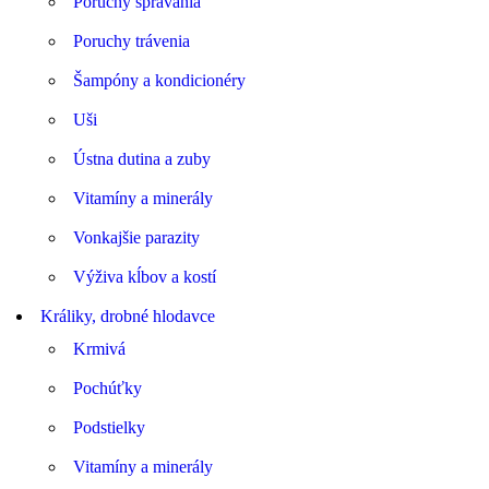
Poruchy správania
Poruchy trávenia
Šampóny a kondicionéry
Uši
Ústna dutina a zuby
Vitamíny a minerály
Vonkajšie parazity
Výživa kĺbov a kostí
Králiky, drobné hlodavce
Krmivá
Pochúťky
Podstielky
Vitamíny a minerály