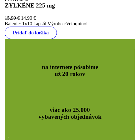
ZYLKÉNE 225 mg
15,90
€
14,90
€
Balenie: 1x10 kapsúl Výrobca:Vetoquinol
Pridať do košíka
na internete pôsobíme
už 20 rokov
viac ako 25.000
vybavených objednávok