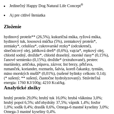
®
Jedinečný Happy Dog Natural Life Concept
Aj pre citlivé šteniatka
Zloženie
hydinový proteín** (26,5%), kukuričná múka, ryžová múka,
hydinový tuk, lososová múčka (5%), zemiakový proteín*,
zemiaky*, celulóza*, cukrovarské rezky* (odcukrené),
slnečnicový olej, jablková dreň* (0,6%), vajcia*, repkový olej,
chlorid sodný, droždie*, chlorid draselný, morské riasy* (0,15%),
ľanové semienko (0,15%), droždie* (extrahované), pestrec
mariánsky, artičoka, púpava, zázvor, list brezy, pŕhľava,
rumanček, koriander, rozmarín, šalvia, koreň čakanky, tymián,
mäso morských mušlí* (0,01%), (sušené bylinky celkom: 0,14);
(* sušený; ** sušený, čiastočne hydrolyzovaný). Stráviteľná
energia: 1760 KJ/100g; 4210 Kcal/kg.
Analytické zložky
hrubý proteín 29,0%; hrubý tuk 16,0%; hrubá vláknina 3,0%;
hrubý popol 6,5%; uhľohydráty 37,5%; vápnik 1,4%; fosfor
1,0%; sodík 0,4%; draslík 0,6%, Omega-6 mastné kyseliny 3,0%;
Omega-3 mastné kyseliny 0,4%.