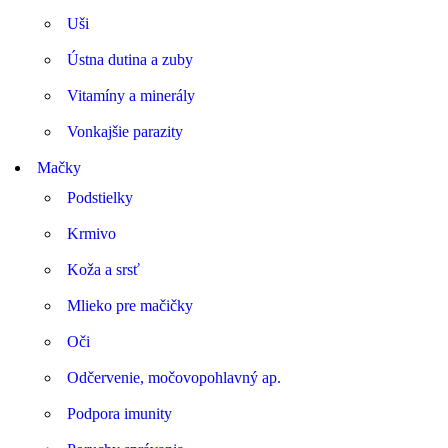
Uši
Ústna dutina a zuby
Vitamíny a minerály
Vonkajšie parazity
Mačky
Podstielky
Krmivo
Koža a srsť
Mlieko pre mačičky
Oči
Odčervenie, močovopohlavný ap.
Podpora imunity