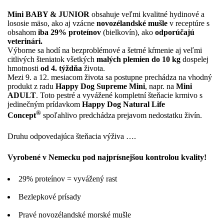
Mini BABY & JUNIOR
obsahuje veľmi kvalitné hydinové a
lososie mäso, ako aj vzácne
novozélandské mušle
v receptúre s
obsahom
iba 29% proteínov
(bielkovín), ako
odporúčajú
veterinári.
Výborne sa hodí na bezproblémové a šetrné kŕmenie aj veľmi
citlivých šteniatok všetkých
malých plemien do 10 kg
dospelej
hmotnosti
od 4. týždňa
života.
Mezi 9. a 12. mesiacom života sa postupne prechádza na vhodný
produkt z radu
Happy Dog Supreme Mini
, napr. na
Mini
ADULT
. Toto pestré a vyvážené kompletní šteňacie krmivo s
jedinečným prídavkom
Happy Dog Natural Life
®
Concept
spoľahlivo predchádza prejavom nedostatku živín.
Druhu odpovedajúca šteňacia výživa ….
Vyrobené v Nemecku pod najprísnejšou kontrolou kvality!
29% proteínov = vyvážený rast
Bezlepkové prísady
Pravé novozélandské morské mušle