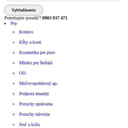
Potrebujete poradiť?
0903 937 471
Psy
Krmivo
Kĺby a kosti
Kozmetika pre psov
Mlieko pre šteňatá
Oči
Močovopohlavný ap.
Podpora imunity
Poruchy správania
Poruchy trávenia
Srsť a koža