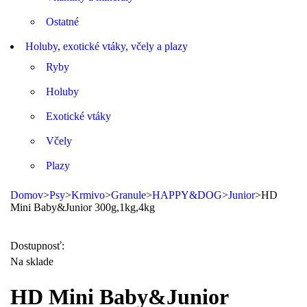
Ostatné
Holuby, exotické vtáky, včely a plazy
Ryby
Holuby
Exotické vtáky
Včely
Plazy
Domov
>
Psy
>
Krmivo
>
Granule
>
HAPPY&DOG
>
Junior
>
HD
Mini Baby&Junior 300g,1kg,4kg
Dostupnosť:
Na sklade
HD Mini Baby&Junior