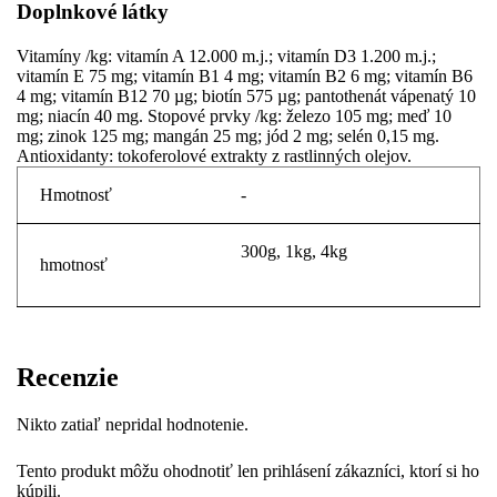
Doplnkové látky
Vitamíny /kg: vitamín A 12.000 m.j.; vitamín D3 1.200 m.j.;
vitamín E 75 mg; vitamín B1 4 mg; vitamín B2 6 mg; vitamín B6
4 mg; vitamín B12 70 µg; biotín 575 µg; pantothenát vápenatý 10
mg; niacín 40 mg. Stopové prvky /kg: železo 105 mg; meď 10
mg; zinok 125 mg; mangán 25 mg; jód 2 mg; selén 0,15 mg.
Antioxidanty: tokoferolové extrakty z rastlinných olejov.
Hmotnosť
-
300g, 1kg, 4kg
hmotnosť
Recenzie
Nikto zatiaľ nepridal hodnotenie.
Tento produkt môžu ohodnotiť len prihlásení zákazníci, ktorí si ho
kúpili.