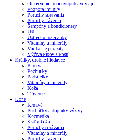
Odčervenie, močovopohlavný ap.
Podpora imunity
Poruchy správania
Poruchy trávenia
Šampóny a kondicionéry
Uši
Ústna dutina a zuby
Vitamíny a minerály
Vonkajšie parazity
Výživa kĺbov a kostí
Králiky, drobné hlodavce
Krmivá
Pochúťky
Podstielky
Vitamíny a minerály
Koža
Trávenie
Kone
Krmivá
Pochúťky a doplnky výživy
Kozmetika
Srsť a koža
Poruchy správania
Vitamíny a minerály
Poruchy trávenia