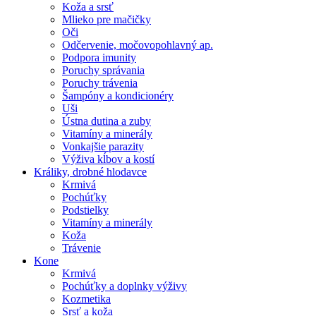
Koža a srsť
Mlieko pre mačičky
Oči
Odčervenie, močovopohlavný ap.
Podpora imunity
Poruchy správania
Poruchy trávenia
Šampóny a kondicionéry
Uši
Ústna dutina a zuby
Vitamíny a minerály
Vonkajšie parazity
Výživa kĺbov a kostí
Králiky, drobné hlodavce
Krmivá
Pochúťky
Podstielky
Vitamíny a minerály
Koža
Trávenie
Kone
Krmivá
Pochúťky a doplnky výživy
Kozmetika
Srsť a koža