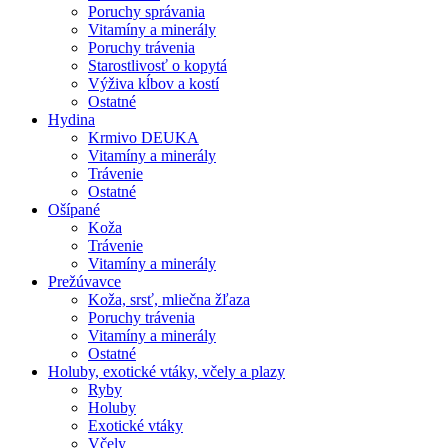
Poruchy správania
Vitamíny a minerály
Poruchy trávenia
Starostlivosť o kopytá
Výživa kĺbov a kostí
Ostatné
Hydina
Krmivo DEUKA
Vitamíny a minerály
Trávenie
Ostatné
Ošípané
Koža
Trávenie
Vitamíny a minerály
Prežúvavce
Koža, srsť, mliečna žľaza
Poruchy trávenia
Vitamíny a minerály
Ostatné
Holuby, exotické vtáky, včely a plazy
Ryby
Holuby
Exotické vtáky
Včely