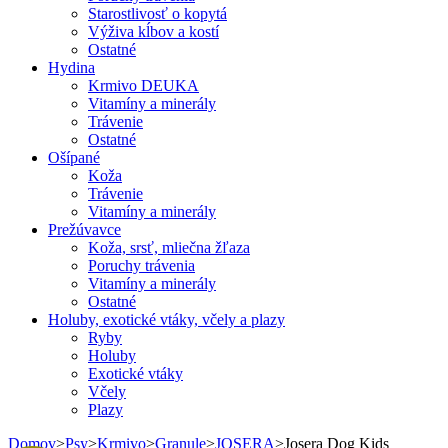
Starostlivosť o kopytá
Výživa kĺbov a kostí
Ostatné
Hydina
Krmivo DEUKA
Vitamíny a minerály
Trávenie
Ostatné
Ošípané
Koža
Trávenie
Vitamíny a minerály
Prežúvavce
Koža, srsť, mliečna žľaza
Poruchy trávenia
Vitamíny a minerály
Ostatné
Holuby, exotické vtáky, včely a plazy
Ryby
Holuby
Exotické vtáky
Včely
Plazy
Domov
>
Psy
>
Krmivo
>
Granule
>
JOSERA
>
Josera Dog Kids