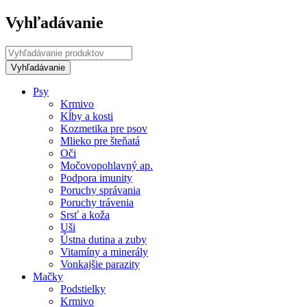
Vyhľadávanie
Psy
Krmivo
Kĺby a kosti
Kozmetika pre psov
Mlieko pre šteňatá
Oči
Močovopohlavný ap.
Podpora imunity
Poruchy správania
Poruchy trávenia
Srsť a koža
Uši
Ústna dutina a zuby
Vitamíny a minerály
Vonkajšie parazity
Mačky
Podstielky
Krmivo