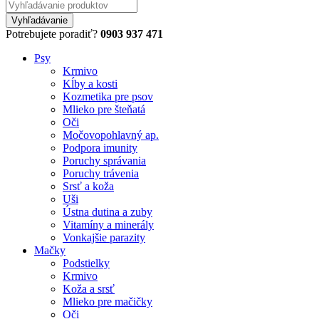
Potrebujete poradiť?
0903 937 471
Psy
Krmivo
Kĺby a kosti
Kozmetika pre psov
Mlieko pre šteňatá
Oči
Močovopohlavný ap.
Podpora imunity
Poruchy správania
Poruchy trávenia
Srsť a koža
Uši
Ústna dutina a zuby
Vitamíny a minerály
Vonkajšie parazity
Mačky
Podstielky
Krmivo
Koža a srsť
Mlieko pre mačičky
Oči