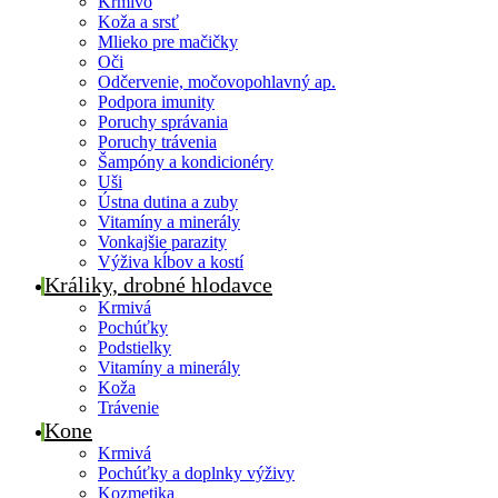
Krmivo
Koža a srsť
Mlieko pre mačičky
Oči
Odčervenie, močovopohlavný ap.
Podpora imunity
Poruchy správania
Poruchy trávenia
Šampóny a kondicionéry
Uši
Ústna dutina a zuby
Vitamíny a minerály
Vonkajšie parazity
Výživa kĺbov a kostí
Králiky, drobné hlodavce
Krmivá
Pochúťky
Podstielky
Vitamíny a minerály
Koža
Trávenie
Kone
Krmivá
Pochúťky a doplnky výživy
Kozmetika