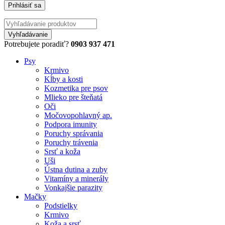
Potrebujete poradiť?
0903 937 471
Psy
Krmivo
Kĺby a kosti
Kozmetika pre psov
Mlieko pre šteňatá
Oči
Močovopohlavný ap.
Podpora imunity
Poruchy správania
Poruchy trávenia
Srsť a koža
Uši
Ústna dutina a zuby
Vitamíny a minerály
Vonkajšie parazity
Mačky
Podstielky
Krmivo
Koža a srsť