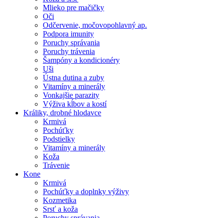
Mlieko pre mačičky
Oči
Odčervenie, močovopohlavný ap.
Podpora imunity
Poruchy správania
Poruchy trávenia
Šampóny a kondicionéry
Uši
Ústna dutina a zuby
Vitamíny a minerály
Vonkajšie parazity
Výživa kĺbov a kostí
Králiky, drobné hlodavce
Krmivá
Pochúťky
Podstielky
Vitamíny a minerály
Koža
Trávenie
Kone
Krmivá
Pochúťky a doplnky výživy
Kozmetika
Srsť a koža
Poruchy správania