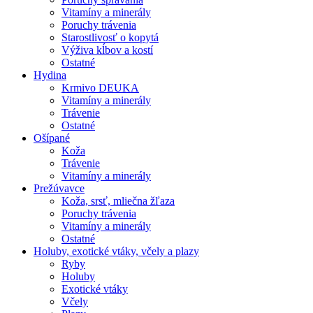
Vitamíny a minerály
Poruchy trávenia
Starostlivosť o kopytá
Výživa kĺbov a kostí
Ostatné
Hydina
Krmivo DEUKA
Vitamíny a minerály
Trávenie
Ostatné
Ošípané
Koža
Trávenie
Vitamíny a minerály
Prežúvavce
Koža, srsť, mliečna žľaza
Poruchy trávenia
Vitamíny a minerály
Ostatné
Holuby, exotické vtáky, včely a plazy
Ryby
Holuby
Exotické vtáky
Včely