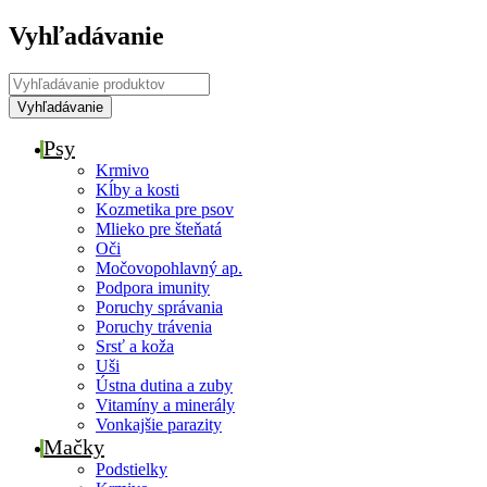
Vyhľadávanie
Psy
Krmivo
Kĺby a kosti
Kozmetika pre psov
Mlieko pre šteňatá
Oči
Močovopohlavný ap.
Podpora imunity
Poruchy správania
Poruchy trávenia
Srsť a koža
Uši
Ústna dutina a zuby
Vitamíny a minerály
Vonkajšie parazity
Mačky
Podstielky