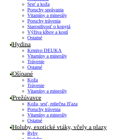
Srsť a koža
Poruchy správania
Vitamíny a minerály
Poruchy trávenia
Starostlivosť o kopytá
Výživa kĺbov a kostí
Ostatné
Hydina
Krmivo DEUKA
Vitamíny a minerály
Trávenie
Ostatné
Ošípané
Koža
Trávenie
Vitamíny a minerály
Prežúvavce
Koža, srsť, mliečna žľaza
Poruchy trávenia
Vitamíny a minerály
Ostatné
Holuby, exotické vtáky, včely a plazy
Ryby
Holuby