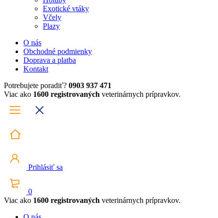
Exotické vtáky
Včely
Plazy
O nás
Obchodné podmienky
Doprava a platba
Kontakt
Potrebujete poradiť?
0903 937 471
Viac ako
1600 registrovaných
veterinárnych prípravkov.
Prihlásiť sa
0
Viac ako
1600 registrovaných
veterinárnych prípravkov.
O nás