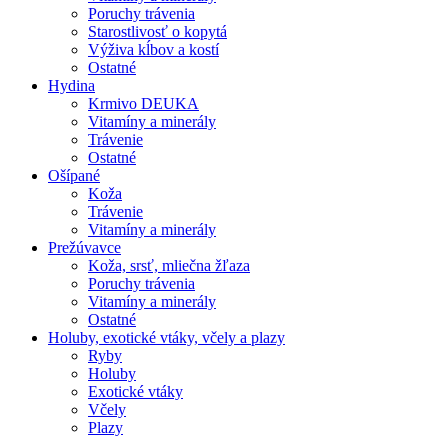
Poruchy trávenia
Starostlivosť o kopytá
Výživa kĺbov a kostí
Ostatné
Hydina
Krmivo DEUKA
Vitamíny a minerály
Trávenie
Ostatné
Ošípané
Koža
Trávenie
Vitamíny a minerály
Prežúvavce
Koža, srsť, mliečna žľaza
Poruchy trávenia
Vitamíny a minerály
Ostatné
Holuby, exotické vtáky, včely a plazy
Ryby
Holuby
Exotické vtáky
Včely
Plazy