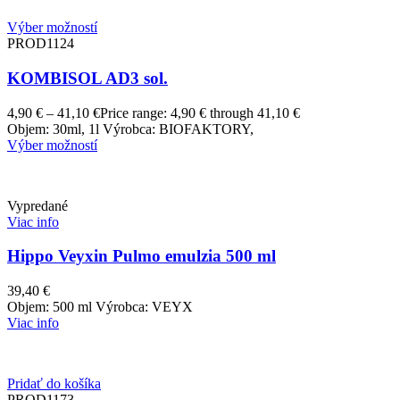
Výber možností
PROD1124
KOMBISOL AD3 sol.
4,90
€
–
41,10
€
Price range: 4,90 € through 41,10 €
Objem: 30ml, 1l Výrobca: BIOFAKTORY,
Výber možností
Vypredané
Viac info
Hippo Veyxin Pulmo emulzia 500 ml
39,40
€
Objem: 500 ml Výrobca: VEYX
Viac info
Pridať do košíka
PROD1173