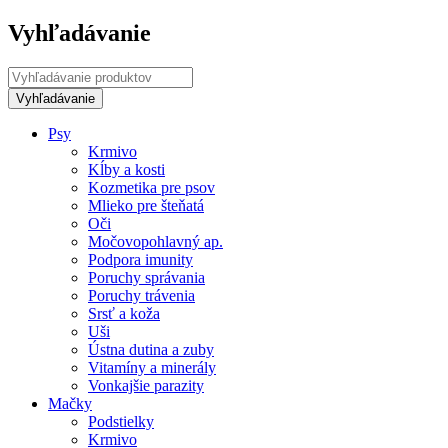
Vyhľadávanie
Psy
Krmivo
Kĺby a kosti
Kozmetika pre psov
Mlieko pre šteňatá
Oči
Močovopohlavný ap.
Podpora imunity
Poruchy správania
Poruchy trávenia
Srsť a koža
Uši
Ústna dutina a zuby
Vitamíny a minerály
Vonkajšie parazity
Mačky
Podstielky
Krmivo