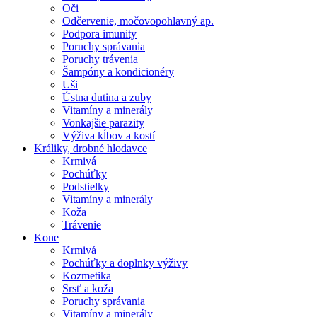
Oči
Odčervenie, močovopohlavný ap.
Podpora imunity
Poruchy správania
Poruchy trávenia
Šampóny a kondicionéry
Uši
Ústna dutina a zuby
Vitamíny a minerály
Vonkajšie parazity
Výživa kĺbov a kostí
Králiky, drobné hlodavce
Krmivá
Pochúťky
Podstielky
Vitamíny a minerály
Koža
Trávenie
Kone
Krmivá
Pochúťky a doplnky výživy
Kozmetika
Srsť a koža
Poruchy správania
Vitamíny a minerály