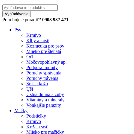
Potrebujete poradiť?
0903 937 471
Psy
Krmivo
Kĺby a kosti
Kozmetika pre psov
Mlieko pre šteňatá
Oči
Močovopohlavný ap.
Podpora imunity
Poruchy správania
Poruchy trávenia
Srsť a koža
Uši
Ústna dutina a zuby
Vitamíny a minerály
Vonkajšie parazity
Mačky
Podstielky
Krmivo
Koža a srsť
Mlieko pre mačičky