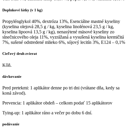
Doplnkové látky (v 1 kg)
Propylénglykol 40%, dextróza 13%, Esenciálne mastné kyseliny
(kyselina olejová 28,5 g / kg, kyselina linolénová 23,5 g / kg,
kyselina lipoová 13,5 g / kg), nenasýtené mäsové kyseliny zo
slnečnicového oleja 11%, vyzrážaná a vysušená kyselina kremičitá
7%, sušené odstredené mlieko 6%, sójový lecitín 3%, E124 – 0,1%
Cieľový druh zvierat
Kôň.
dávkovanie
Pred pretekmi: 1 aplikátor denne po tri dni (vrátane dňa, kedy sa
koná závod).
Prevencia: 1 aplikátor obdeň – celkom podať 15 aplikátorov
Tying-up: 1 aplikátor ráno a večer po dobu 6 dní.
podávanie