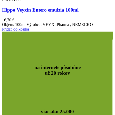
Hippo Veyxin Entero emulzia 100ml
16,70
€
Objem: 100ml Výrobca: VEYX -Pharma , NEMECKO
Pridať do košíka
na internete pôsobíme
už 20 rokov
viac ako 25.000