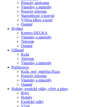
Poruchy správania
Vitamíny a minerály
Poruchy trávenia
Starostlivosť o kopytá
Výživa kĺbov a kostí
Ostatné
Hydina
Krmivo DEUKA
Vitamíny a minerály
Trávenie
Ostatné
Ošípané
Koža
Trávenie
Vitamíny a minerály
Prežúvavce
Koža, srsť, mliečna žľaza
Poruchy trávenia
Vitamíny a minerály
Ostatné
Holuby, exotické vtáky, včely a plazy
Ryby
Holuby
Exotické vtáky
Včely