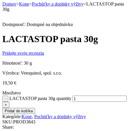
Domov
>
Kone
>
Pochúťky a doplnky výživy
>
LACTASTOP pasta
30g
Dostupnosť:
Dostupné na objednávku
LACTASTOP pasta 30g
Pridajte svoju recenziu
Hmotnosť: 30 g
Výrobca: Vetoquinol, spol. s.r.o.
19,50
€
Množstvo
LACTASTOP pasta 30g quantity
Pridať do košíka
Kategórie:
Kone
,
Pochúťky a doplnky výživy
SKU:
PROD3843
Share: