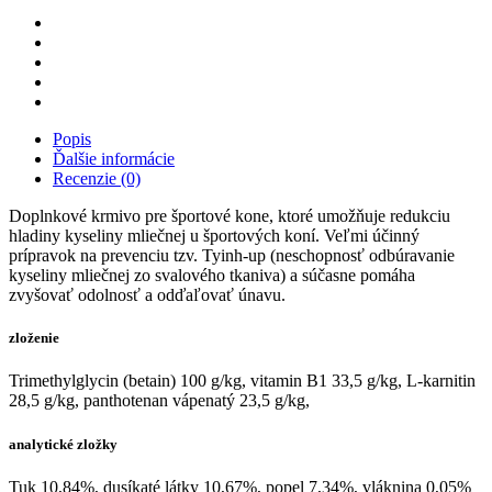
Popis
Ďalšie informácie
Recenzie (0)
Doplnkové krmivo pre športové kone, ktoré umožňuje redukciu
hladiny kyseliny mliečnej u športových koní. Veľmi účinný
prípravok na prevenciu tzv. Tyinh-up (neschopnosť odbúravanie
kyseliny mliečnej zo svalového tkaniva) a súčasne pomáha
zvyšovať odolnosť a odďaľovať únavu.
zloženie
Trimethylglycin (betain) 100 g/kg, vitamin B1 33,5 g/kg, L-karnitin
28,5 g/kg, panthotenan vápenatý 23,5 g/kg,
analytické zložky
Tuk 10,84%, dusíkaté látky 10,67%, popel 7,34%, vláknina 0,05%