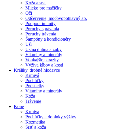
Koža a srsť
Mlieko pre mačičky
Oči
Odčervenie, močovopohlavný ap.
Podpora imunity
Poruchy správania
Poruchy trávenia
Šampóny a kondicionéry
Uši
Ústna dutina a zuby
Vitamíny a minerály
Vonkajšie parazity
Výživa kĺbov a kostí
Králiky, drobné hlodavce
Krmivá
Pochúťky
Podstielky
Vitamíny a minerály
Koža
Trávenie
Kone
Krmivá
Pochúťky a doplnky výživy
Kozmetika
Srsť a koža