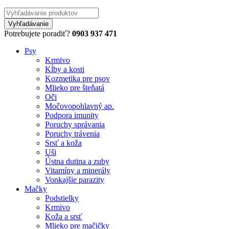
Potrebujete poradiť?
0903 937 471
Psy
Krmivo
Kĺby a kosti
Kozmetika pre psov
Mlieko pre šteňatá
Oči
Močovopohlavný ap.
Podpora imunity
Poruchy správania
Poruchy trávenia
Srsť a koža
Uši
Ústna dutina a zuby
Vitamíny a minerály
Vonkajšie parazity
Mačky
Podstielky
Krmivo
Koža a srsť
Mlieko pre mačičky