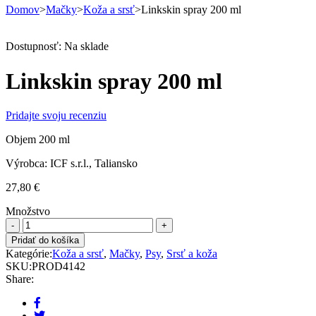
Domov
>
Mačky
>
Koža a srsť
>
Linkskin spray 200 ml
Dostupnosť:
Na sklade
Linkskin spray 200 ml
Pridajte svoju recenziu
Objem 200 ml
Výrobca: ICF s.r.l., Taliansko
27,80
€
Množstvo
Linkskin
spray
Pridať do košíka
200
Kategórie:
Koža a srsť
,
Mačky
,
Psy
,
Srsť a koža
ml
SKU:
PROD4142
quantity
Share: