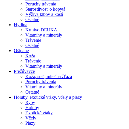
Poruchy trávenia
Starostlivosť o kopytá
Výživa kĺbov a kostí
Ostatné
Hydina
Krmivo DEUKA
Vitamíny a minerály
Trávenie
Ostatné
Ošípané
Koža
Trávenie
Vitamíny a minerály
Prežúvavce
Koža, srsť, mliečna žľaza
Poruchy trávenia
Vitamíny a minerály
Ostatné
Holuby, exotické vtáky, včely a plazy
Ryby
Holuby
Exotické vtáky
Včely
Plazy