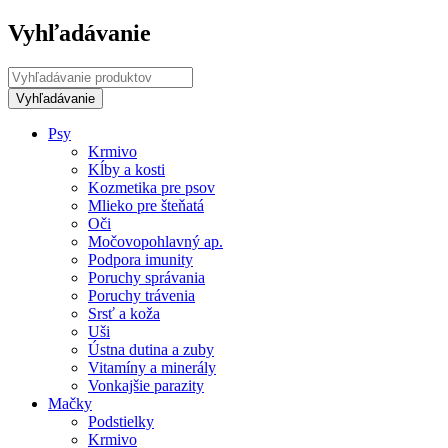
Vyhľadávanie
Psy
Krmivo
Kĺby a kosti
Kozmetika pre psov
Mlieko pre šteňatá
Oči
Močovopohlavný ap.
Podpora imunity
Poruchy správania
Poruchy trávenia
Srsť a koža
Uši
Ústna dutina a zuby
Vitamíny a minerály
Vonkajšie parazity
Mačky
Podstielky
Krmivo