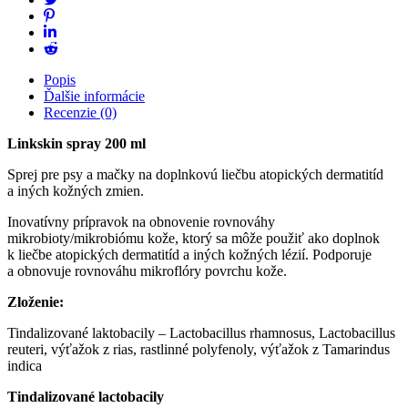
Popis
Ďalšie informácie
Recenzie (0)
Linkskin spray 200 ml
Sprej pre psy a mačky na doplnkovú liečbu atopických dermatitíd
a iných kožných zmien.
Inovatívny prípravok na obnovenie rovnováhy
mikrobioty/mikrobiómu kože, ktorý sa môže použiť ako doplnok
k liečbe atopických dermatitíd a iných kožných lézií. Podporuje
a obnovuje rovnováhu mikroflóry povrchu kože.
Zloženie:
Tindalizované laktobacily – Lactobacillus rhamnosus, Lactobacillus
reuteri, výťažok z rias, rastlinné polyfenoly, výťažok z Tamarindus
indica
Tindalizované lactobacily