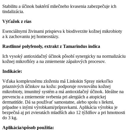
Stabilitu a účinok baktérií mliečneho kvasenia zabezpečuje ich
tindalizácia.
Výťažok z rias
Esenciálnymi živinami prispieva k biodiverzite kožnej mikrobioty
a k zachovaniu jej homeostázy.
Rastlinné polyfenoly, extrakt z Tamarindus indica
Ich vysoký antioxidačný účinok pôsobí synergicky na normalizáciu
kožnej mikroflóry a na zmiernenie zápalových procesov.
Indikácie:
Vďaka komplexnému zloženiu má Linkskin Spray niekoľko
priaznivých účinkov na kožu: podporuje rovnováhu kožnej
mikrobioty, imunitný systém a má antioxidačný účinok. Ideálne na
prevenciu a zmiernenie svrbenia pri alergiách a atopickej
dermatitíde. Dá sa používať samostatne, alebo spolu s liekmi,
prípadne s inými výrobkami/prípravkami. Aplikácia výrobku je
bezpečná aj pri zvieratách mladších ako 12 týždňov a pri hmotnosti
do 3 kg.
Aplikácia/spôsob použitia: