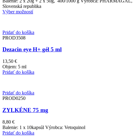
range:
Balenie: 2 x 20g + 2 x 50g, 400/1000 g Výrobca: PHARMAGAL,
3,60 €
Slovenská republika
through
Výber možností
27,10 €
Pridať do košíka
PROD3508
Dezacin eye H+ gél 5 ml
13,50
€
Objem: 5 ml
Pridať do košíka
Pridať do košíka
PROD0250
ZYLKÉNE 75 mg
8,80
€
Balenie: 1 x 10kapsúl Výrobca: Vetoquinol
Pridať do košíka