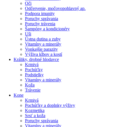
Oči
Odčervenie, močovopohlavný ap.
Podpora imunity
Poruchy správania
Poruchy trávenia
Šampóny a kondicionéry
Uši
Ústna dutina a zuby
Vitamíny a minerály
Vonkajšie parazity
Výživa kĺbov a kostí
Králiky, drobné hlodavce
Krmivá
Pochúťky
Podstielky
Vitamíny a minerály
Koža
Trávenie
Kone
Krmivá
Pochúťky a doplnky výživy
Kozmetika
Srsť a koža
Poruchy správania
Vitamíny a minerály