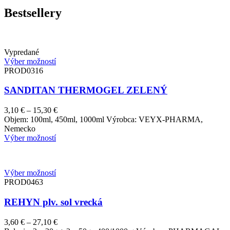
Bestsellery
Vypredané
Výber možností
PROD0316
SANDITAN THERMOGEL ZELENÝ
Price
3,10
€
–
15,30
€
range:
Objem: 100ml, 450ml, 1000ml Výrobca: VEYX-PHARMA,
3,10 €
Nemecko
through
Výber možností
15,30 €
Výber možností
PROD0463
REHYN plv. sol vrecká
Price
3,60
€
–
27,10
€