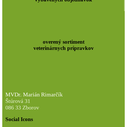
overený sortiment
veterinárnych prípravkov
MVDr. Marián Rimarčík
Štúrová 31
086 33 Zborov
Social Icons