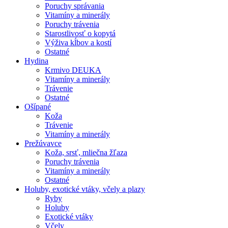
Poruchy správania
Vitamíny a minerály
Poruchy trávenia
Starostlivosť o kopytá
Výživa kĺbov a kostí
Ostatné
Hydina
Krmivo DEUKA
Vitamíny a minerály
Trávenie
Ostatné
Ošípané
Koža
Trávenie
Vitamíny a minerály
Prežúvavce
Koža, srsť, mliečna žľaza
Poruchy trávenia
Vitamíny a minerály
Ostatné
Holuby, exotické vtáky, včely a plazy
Ryby
Holuby
Exotické vtáky
Včely