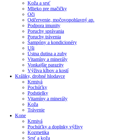
Koža a srsť
Mlieko pre mačičky
Oči
Odčervenie, močovopohlavný ap.
Podpora imunity
Poruchy správania
Poruchy trávenia
Šampóny a kondicionéry
Uši
Ústna dutina a zuby
Vitamíny a minerály
Vonkajšie parazity
Výživa kĺbov a kostí
Králiky, drobné hlodavce
Krmivá
Pochúťky
Podstielky
Vitamíny a minerály
Koža
Trávenie
Kone
Krmivá
Pochúťky a doplnky výživy
Kozmetika
Srsť a koža