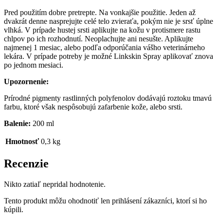
Pred použitím dobre pretrepte. Na vonkajšie použitie. Jeden až
dvakrát denne nasprejujte celé telo zvieraťa, pokým nie je srsť úplne
vlhká. V prípade hustej srsti aplikujte na kožu v protismere rastu
chlpov po ich rozhodnutí. Neoplachujte ani nesušte. Aplikujte
najmenej 1 mesiac, alebo podľa odporúčania vášho veterinárneho
lekára. V prípade potreby je možné Linkskin Spray aplikovať znova
po jednom mesiaci.
Upozornenie:
Prírodné pigmenty rastlinných polyfenolov dodávajú roztoku tmavú
farbu, ktoré však nespôsobujú zafarbenie kože, alebo srsti.
Balenie:
200 ml
Hmotnosť
0,3 kg
Recenzie
Nikto zatiaľ nepridal hodnotenie.
Tento produkt môžu ohodnotiť len prihlásení zákazníci, ktorí si ho
kúpili.