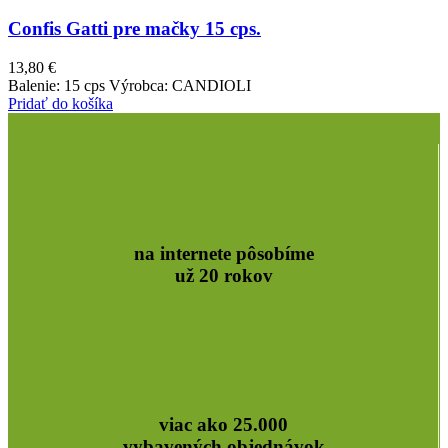
Confis Gatti pre mačky 15 cps.
13,80
€
Balenie: 15 cps Výrobca: CANDIOLI
Pridať do košíka
na internete pôsobíme
už 20 rokov
viac ako 25.000
vybavených objednávok