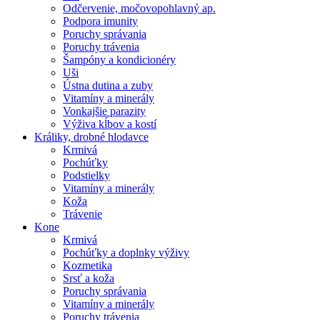
Odčervenie, močovopohlavný ap.
Podpora imunity
Poruchy správania
Poruchy trávenia
Šampóny a kondicionéry
Uši
Ústna dutina a zuby
Vitamíny a minerály
Vonkajšie parazity
Výživa kĺbov a kostí
Králiky, drobné hlodavce
Krmivá
Pochúťky
Podstielky
Vitamíny a minerály
Koža
Trávenie
Kone
Krmivá
Pochúťky a doplnky výživy
Kozmetika
Srsť a koža
Poruchy správania
Vitamíny a minerály
Poruchy trávenia