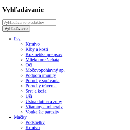
Vyhľadávanie
Psy
Krmivo
Kĺby a kosti
Kozmetika pre psov
Mlieko pre šteňatá
Oči
Močovopohlavný ap.
Podpora imunity
Poruchy správania
Poruchy trávenia
Srsť a koža
Uši
Ústna dutina a zuby
Vitamíny a minerály
Vonkajšie parazity
Mačky
Podstielky
Krmivo