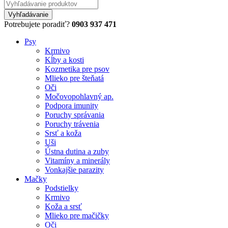
Potrebujete poradiť?
0903 937 471
Psy
Krmivo
Kĺby a kosti
Kozmetika pre psov
Mlieko pre šteňatá
Oči
Močovopohlavný ap.
Podpora imunity
Poruchy správania
Poruchy trávenia
Srsť a koža
Uši
Ústna dutina a zuby
Vitamíny a minerály
Vonkajšie parazity
Mačky
Podstielky
Krmivo
Koža a srsť
Mlieko pre mačičky
Oči