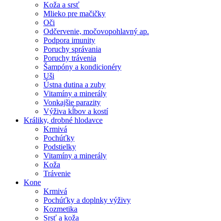
Koža a srsť
Mlieko pre mačičky
Oči
Odčervenie, močovopohlavný ap.
Podpora imunity
Poruchy správania
Poruchy trávenia
Šampóny a kondicionéry
Uši
Ústna dutina a zuby
Vitamíny a minerály
Vonkajšie parazity
Výživa kĺbov a kostí
Králiky, drobné hlodavce
Krmivá
Pochúťky
Podstielky
Vitamíny a minerály
Koža
Trávenie
Kone
Krmivá
Pochúťky a doplnky výživy
Kozmetika
Srsť a koža