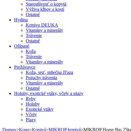
Starostlivosť o kopytá
Výživa kĺbov a kostí
Ostatné
Hydina
Krmivo DEUKA
Vitamíny a minerály
Trávenie
Ostatné
Ošípané
Koža
Trávenie
Vitamíny a minerály
Prežúvavce
Koža, srsť, mliečna žľaza
Poruchy trávenia
Vitamíny a minerály
Ostatné
Holuby, exotické vtáky, včely a plazy
Ryby
Holuby
Exotické vtáky
Včely
Plazy
Domov
>
Kone
>
Krmivá
>
MIKROP krmivá
>
MIKROP Horse Bio 25k