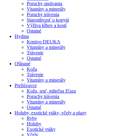
Poruchy správania
Vitamíny a minerály
Poruchy trávenia
Starostlivosť o kopytá
Výživa kĺbov a kostí
Ostatné
Hydina
Krmivo DEUKA
Vitamíny a minerály
Trávenie
Ostatné
Ošípané
Koža
Trávenie
Vitamíny a minerály
Prežúvavce
Koža, srsť, mliečna žľaza
Poruchy trávenia
Vitamíny a minerály
Ostatné
Holuby, exotické vtáky, včely a plazy
Ryby
Holuby
Exotické vtáky
Včely