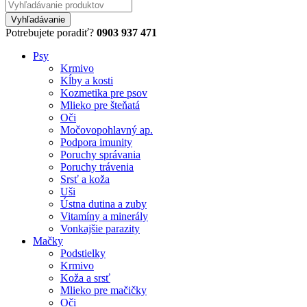
Potrebujete poradiť?
0903 937 471
Psy
Krmivo
Kĺby a kosti
Kozmetika pre psov
Mlieko pre šteňatá
Oči
Močovopohlavný ap.
Podpora imunity
Poruchy správania
Poruchy trávenia
Srsť a koža
Uši
Ústna dutina a zuby
Vitamíny a minerály
Vonkajšie parazity
Mačky
Podstielky
Krmivo
Koža a srsť
Mlieko pre mačičky
Oči