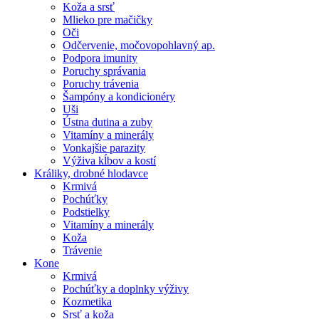
Koža a srsť
Mlieko pre mačičky
Oči
Odčervenie, močovopohlavný ap.
Podpora imunity
Poruchy správania
Poruchy trávenia
Šampóny a kondicionéry
Uši
Ústna dutina a zuby
Vitamíny a minerály
Vonkajšie parazity
Výživa kĺbov a kostí
Králiky, drobné hlodavce
Krmivá
Pochúťky
Podstielky
Vitamíny a minerály
Koža
Trávenie
Kone
Krmivá
Pochúťky a doplnky výživy
Kozmetika
Srsť a koža