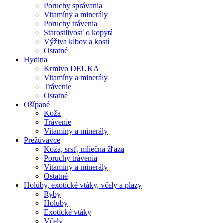
Poruchy správania
Vitamíny a minerály
Poruchy trávenia
Starostlivosť o kopytá
Výživa kĺbov a kostí
Ostatné
Hydina
Krmivo DEUKA
Vitamíny a minerály
Trávenie
Ostatné
Ošípané
Koža
Trávenie
Vitamíny a minerály
Prežúvavce
Koža, srsť, mliečna žľaza
Poruchy trávenia
Vitamíny a minerály
Ostatné
Holuby, exotické vtáky, včely a plazy
Ryby
Holuby
Exotické vtáky
Včely