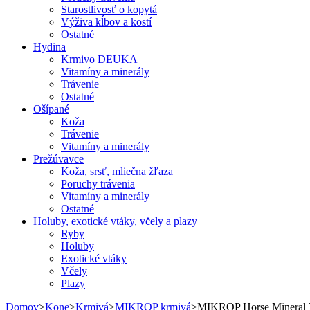
Starostlivosť o kopytá
Výživa kĺbov a kostí
Ostatné
Hydina
Krmivo DEUKA
Vitamíny a minerály
Trávenie
Ostatné
Ošípané
Koža
Trávenie
Vitamíny a minerály
Prežúvavce
Koža, srsť, mliečna žľaza
Poruchy trávenia
Vitamíny a minerály
Ostatné
Holuby, exotické vtáky, včely a plazy
Ryby
Holuby
Exotické vtáky
Včely
Plazy
Domov
>
Kone
>
Krmivá
>
MIKROP krmivá
>
MIKROP Horse Mineral 