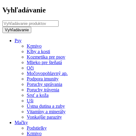
Vyhľadávanie
Psy
Krmivo
Kĺby a kosti
Kozmetika pre psov
Mlieko pre šteňatá
Oči
Močovopohlavný ap.
Podpora imunity
Poruchy správania
Poruchy trávenia
Srsť a koža
Uši
Ústna dutina a zuby
Vitamíny a minerály
Vonkajšie parazity
Mačky
Podstielky
Krmivo