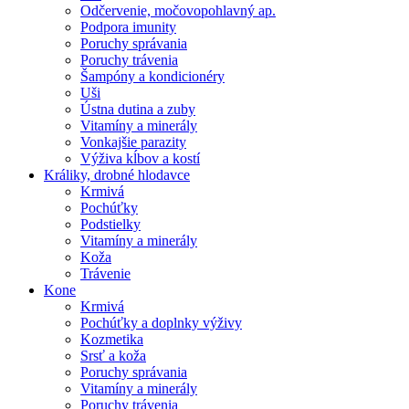
Odčervenie, močovopohlavný ap.
Podpora imunity
Poruchy správania
Poruchy trávenia
Šampóny a kondicionéry
Uši
Ústna dutina a zuby
Vitamíny a minerály
Vonkajšie parazity
Výživa kĺbov a kostí
Králiky, drobné hlodavce
Krmivá
Pochúťky
Podstielky
Vitamíny a minerály
Koža
Trávenie
Kone
Krmivá
Pochúťky a doplnky výživy
Kozmetika
Srsť a koža
Poruchy správania
Vitamíny a minerály
Poruchy trávenia