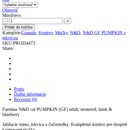
Obnoviť
Množstvo
N&D
cat
Pridať do košíka
PUMPKIN
Kategórie:
Granule
,
Krmivo
,
Mačky
,
N&D
,
N&D GF PUMPKIN s
(GF)
tekvicou
adult,
SKU:
PROD4473
neutered,
Share:
lamb
&
blueberry
quantity
Popis
Ďalšie informácie
Recenzie (0)
Farmina N&D cat PUMPKIN (GF) adult, neutered, lamb &
blueberry
Jahňacie mäso, tekvica a čučoriedky. Kompletné krmivo pre dospelé
kastrované mačky.