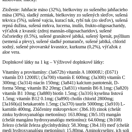
Zloženie: Jahňacie mäso (32%), bielkoviny zo sušeného jahňacieho
mäsa (30%), sladký zemiak, bielkoviny zo sušených sleďov, sušená
tekvica (5%), sušené vajcia, kurací tuk, rybí tuk (zo sleďov), sušená
repná dužina, sušená mrkva, lucerna, inulín, frukto-oligosacharidy,
výťažok z kvasníc (zdroj mannán-oligosacharidov), sušené
čučoriedky (0.5%), sušené granátové jablká, sušený špenát, psýllium
(semená a plevy), sušené sladké pomaranče, sušené jablká, chlorid
sodný, sušené pivovarské kvasnice, kurkuma (0,2%), výťažok z
aloe vera.
Doplnkové látky na 1 kg – Výživové doplnkové látky:
Vitamíny a provitamíny: (3a672b) vitamín A 18000IU; (E671)
vitamín D3 1200IU; (3a700) vitamín E 600mg; (3a300) vitamín C
300mg; (3a314) niacín 150mg; (3a841) kalcium pantotenát, D-
forma 50mg; vitamín B2 20mg; (3a831) vitamín B6 8.1mg; (3a820)
vitamín B1 10mg; (3a880) biotín 1.5mg; (3a316) kyselina listová
1.5mg; vitamín B12 0.1mg; (3a890) cholín chlorid 2800mg;
[3a160(a)] betakarotén 1.5mg; (3a370) taurín 5000mg; (3a910) L-
karnitín 400mg. Zlúčeniny mikroprvkov: (3b6.10) zinok (chelát
zinku hydroxyanalógu metionínu): 163.80mg; (3b5.10) mangán
(chelát mangánu hydroxyanalógu metionínu): 64.60mg; (3b108)
železo (chelát železa glycínhydrátu): 58.30mg; (3b4.10) meď (chelát
medi hydroxyanalógu metionínu): 15.80mg. Aminokyseliny, ich soli