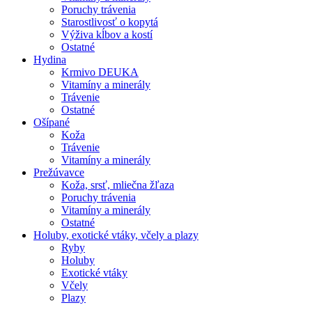
Poruchy trávenia
Starostlivosť o kopytá
Výživa kĺbov a kostí
Ostatné
Hydina
Krmivo DEUKA
Vitamíny a minerály
Trávenie
Ostatné
Ošípané
Koža
Trávenie
Vitamíny a minerály
Prežúvavce
Koža, srsť, mliečna žľaza
Poruchy trávenia
Vitamíny a minerály
Ostatné
Holuby, exotické vtáky, včely a plazy
Ryby
Holuby
Exotické vtáky
Včely
Plazy