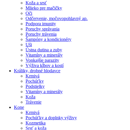
Koža a srsť
Mlieko pre mačičky
Oči
Odčervenie, močovopohlavný ap.
Podpora imunity
Poruchy správania
Poruchy trávenia
Šampóny a kondicionéry
Uši
Ústna dutina a zuby
Vitamíny a minerály
Vonkajšie parazity
Výživa kĺbov a kostí
Králiky, drobné hlodavce
Krmivá
Pochúťky
Podstielky
Vitamíny a minerály
Koža
Trávenie
Kone
Krmivá
Pochúťky a doplnky výživy
Kozmetika
Srsť a koža