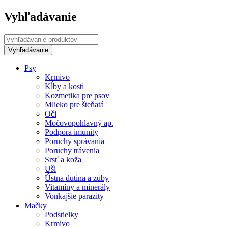
Vyhľadávanie
Psy
Krmivo
Kĺby a kosti
Kozmetika pre psov
Mlieko pre šteňatá
Oči
Močovopohlavný ap.
Podpora imunity
Poruchy správania
Poruchy trávenia
Srsť a koža
Uši
Ústna dutina a zuby
Vitamíny a minerály
Vonkajšie parazity
Mačky
Podstielky
Krmivo