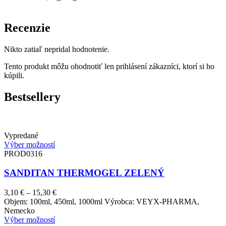
Recenzie
Nikto zatiaľ nepridal hodnotenie.
Tento produkt môžu ohodnotiť len prihlásení zákazníci, ktorí si ho
kúpili.
Bestsellery
Vypredané
Výber možností
PROD0316
SANDITAN THERMOGEL ZELENÝ
Price
3,10
€
–
15,30
€
range:
Objem: 100ml, 450ml, 1000ml Výrobca: VEYX-PHARMA,
3,10 €
Nemecko
through
Výber možností