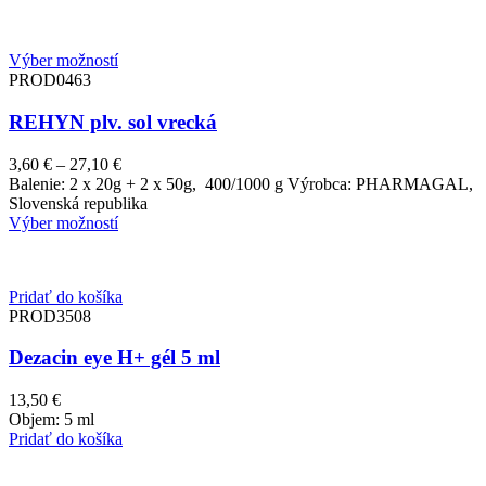
15,30 €
Výber možností
PROD0463
REHYN plv. sol vrecká
Price
3,60
€
–
27,10
€
range:
Balenie: 2 x 20g + 2 x 50g, 400/1000 g Výrobca: PHARMAGAL,
3,60 €
Slovenská republika
through
Výber možností
27,10 €
Pridať do košíka
PROD3508
Dezacin eye H+ gél 5 ml
13,50
€
Objem: 5 ml
Pridať do košíka