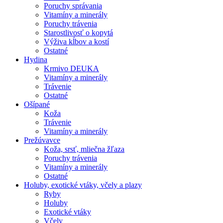
Poruchy správania
Vitamíny a minerály
Poruchy trávenia
Starostlivosť o kopytá
Výživa kĺbov a kostí
Ostatné
Hydina
Krmivo DEUKA
Vitamíny a minerály
Trávenie
Ostatné
Ošípané
Koža
Trávenie
Vitamíny a minerály
Prežúvavce
Koža, srsť, mliečna žľaza
Poruchy trávenia
Vitamíny a minerály
Ostatné
Holuby, exotické vtáky, včely a plazy
Ryby
Holuby
Exotické vtáky
Včely