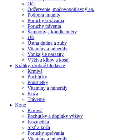
Oči
Odčervenie, močovopohlavný ap.
Podpora imunity
Poruchy správania
Poruchy trávenia
Šampóny a kondicionéry
Uši
Ústna dutina a zuby
Vitamíny a minerály
Vonkajšie parazity
Výživa kĺbov a kostí
Králiky, drobné hlodavce
Krmivá
Pochúťky
Podstielky
Vitamíny a minerály
Koža
Trávenie
Kone
Krmivá
Pochúťky a doplnky výživy
Kozmetika
Srsť a koža
Poruchy správania
Vitamíny a minerály