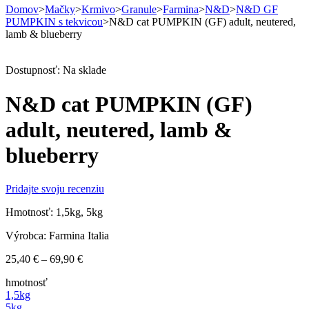
Domov
>
Mačky
>
Krmivo
>
Granule
>
Farmina
>
N&D
>
N&D GF
PUMPKIN s tekvicou
>
N&D cat PUMPKIN (GF) adult, neutered,
lamb & blueberry
Dostupnosť:
Na sklade
N&D cat PUMPKIN (GF)
adult, neutered, lamb &
blueberry
Pridajte svoju recenziu
Hmotnosť: 1,5kg, 5kg
Výrobca: Farmina Italia
Price
25,40
€
–
69,90
€
range:
hmotnosť
25,40 €
1,5kg
through
5kg
69,90 €