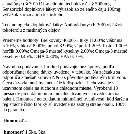
a analógy: (3c301) DL-metionín, technicky čistý 5000mg.
Senzorické doplnkové látky: výťažok zo zeleného čaju 100mg;
výťažok z rozmarínu lekárskeho.
Technologické doplnkové látky: Antioxidanty: (E 306) výťažok
tokoferolu z rastlinných olejov.
Priemerné hodnoty: Bielkoviny 46.00%; tuky 11.00%; vláknina
5.10%; vlhkosť 8.00%; popol 8.90%; vápnik 1.20%; fosfor 1.00%;
horčík 0.09%; Omega-6 mastné kyseliny 2.00%; Omega-3 mastné
kyseliny 0.45%; DHA 0.30%; EPA 0.10%.
Návod na podávanie: Produkt podávajte bez úpravy, podľa
odporúčanej dennej dávky uvedenej v tabuľke. Na začiatku sa
odporúča zmiešať krmivo N&D s pôvodne podávaným krmivom.
Čerstvá voda musí byť neustále k dispozícii. Uchovávajte v
uzavretom obale na suchom a chladnom mieste. Vyrobené 18
mesiacov pred dátumom minimálnej trvanlivosti uvedenom na
balení. Hmotnosť netto, dátum minimálnej trvanlivosti, kód šarže a
registračné číslo fabriky sú uvedené na zadnej strane obalu. 100%-
ná garancia.
Hmotnosť
-
hmotnosť
1,5kg, 5kg