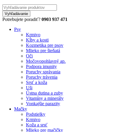
Potrebujete poradiť?
0903 937 471
Psy
Krmivo
Kĺby a kosti
Kozmetika pre psov
Mlieko pre šteňatá
Oči
Močovopohlavný ap.
Podpora imunity
Poruchy správania
Poruchy trávenia
Srsť a koža
Uši
Ústna dutina a zuby
Vitamíny a minerály
Vonkajšie parazity
Mačky
Podstielky
Krmivo
Koža a srsť
Mlieko pre mačičky