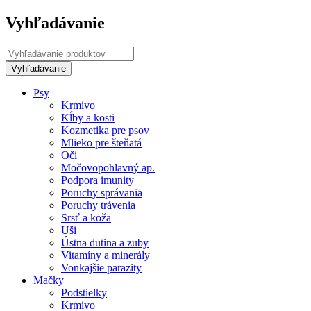
Vyhľadávanie
Psy
Krmivo
Kĺby a kosti
Kozmetika pre psov
Mlieko pre šteňatá
Oči
Močovopohlavný ap.
Podpora imunity
Poruchy správania
Poruchy trávenia
Srsť a koža
Uši
Ústna dutina a zuby
Vitamíny a minerály
Vonkajšie parazity
Mačky
Podstielky
Krmivo