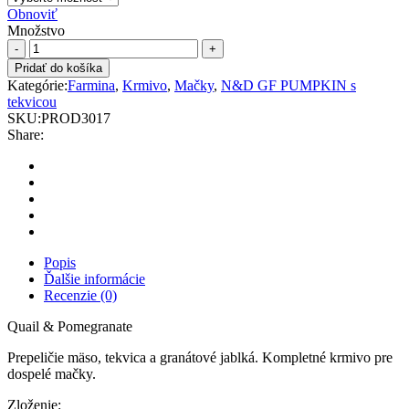
Obnoviť
Množstvo
N&D
cat
Pridať do košíka
PUMPKIN
Kategórie:
Farmina
,
Krmivo
,
Mačky
,
N&D GF PUMPKIN s
(GF)
tekvicou
adult,
SKU:
PROD3017
quail
Share:
&
pomegranate
quantity
Popis
Ďalšie informácie
Recenzie (0)
Quail & Pomegranate
Prepeličie mäso, tekvica a granátové jablká. Kompletné krmivo pre
dospelé mačky.
Zloženie: