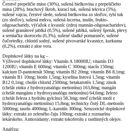
Čerstvé prepeličie mäso (30%), sušená bielkovina z prepeličieho
mäsa (28%), hrachový škrob, kurací tuk, sušená tekvica (5%),
sušené vajcia, čerstvé slede, sušená bielkovina zo sleďov, rybí tuk
(zo sleďov), sušená mrkva, sušená lucerna, inulín, frukto-
oligosacharidy, výťažok z kvasníc (zdroj mannán-oligosacharidov),
sušené granátové jablká (0,5%), sušené jablká, sušený špenát, plevy
a semiačka skorocelu (0,3%), sušené sladké pomaranče, sušené
čučoriedky, chlorid sodný, sušené pivovarské kvasnice, kurkuma
(0,2%), extrakt z aloe vera.
Doplnkové látky na kg –
Výživové doplnkové látky: Vitamín A 18000IU; vitamín D3
1200IU; vitamín E 600mg; vitamín C 300mg; niacín 150mg;
kalcium D-pantotenát 50mg; vitamín B2 20mg; vitamín B6 8,1mg;
vitamín B1 10mg; biotín 1,5mg; kyselina listová 1,5mg; vitamín
B12 0,1mg; cholín chlorid 2500mg; betakarotén 1,5mg; zinok
(chelát zinku z hydroxyanalógu metionínu) 163,8mg; mangán
(chelát mangánu z hydroxyanalógu metionínu) 64,6mg; železo
(chelát železa z hydrátu gylcínu) 58,3mg; meď (chelát medi z
hydroxyanalógu metionínu) 15,8mg; technicky čistý DL-metionín
5000mg; taurín 4000mg; L-karnitín 300mg. Senzorické doplnkové
látky: extrakt zo zeleného čaju 100mg; extrakt z rozmarínu
lekárskeho. Antioxidanty: extrakt tokoferolu z rastlinných olejov.
Analýza: