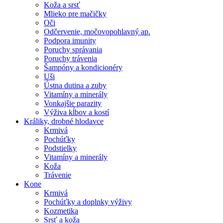
Koža a srsť
Mlieko pre mačičky
Oči
Odčervenie, močovopohlavný ap.
Podpora imunity
Poruchy správania
Poruchy trávenia
Šampóny a kondicionéry
Uši
Ústna dutina a zuby
Vitamíny a minerály
Vonkajšie parazity
Výživa kĺbov a kostí
Králiky, drobné hlodavce
Krmivá
Pochúťky
Podstielky
Vitamíny a minerály
Koža
Trávenie
Kone
Krmivá
Pochúťky a doplnky výživy
Kozmetika
Srsť a koža