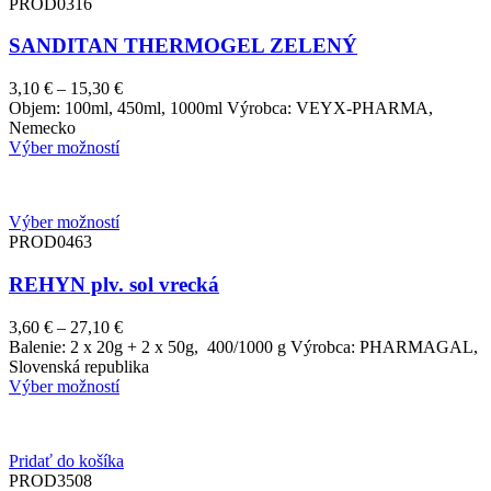
PROD0316
SANDITAN THERMOGEL ZELENÝ
Price
3,10
€
–
15,30
€
range:
Objem: 100ml, 450ml, 1000ml Výrobca: VEYX-PHARMA,
3,10 €
Nemecko
through
Výber možností
15,30 €
Výber možností
PROD0463
REHYN plv. sol vrecká
Price
3,60
€
–
27,10
€
range:
Balenie: 2 x 20g + 2 x 50g, 400/1000 g Výrobca: PHARMAGAL,
3,60 €
Slovenská republika
through
Výber možností
27,10 €
Pridať do košíka
PROD3508