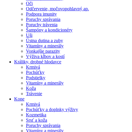
Oči
Odčervenie, močovopohlavný ap.
Podpora imunity
Poruchy správania
Poruchy trávenia
Šampóny a kondicionéry
Uši
Ústna dutina a zuby
Vitamíny a minerály
Vonkajšie parazity
Výživa kĺbov a kostí
Králiky, drobné hlodavce
Krmivá
Pochúťky
Podstielky
Vitamíny a minerály
Koža
Trávenie
Kone
Krmivá
Pochúťky a doplnky výživy
Kozmetika
Srsť a koža
Poruchy správania
Vitamíny a minerály