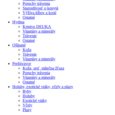
Poruchy trávenia
Starostlivosť o kopytá
Výživa kĺbov a kostí
Ostatné
Hydina
Krmivo DEUKA
Vitamíny a minerály
Trávenie
Ostatné
Ošípané
Koža
Trávenie
Vitamíny a minerály
Prežúvavce
Koža, srsť, mliečna žľaza
Poruchy trávenia
Vitamíny a minerály
Ostatné
Holuby, exotické vtáky, včely a plazy
Ryby
Holuby
Exotické vtáky
Včely
Plazy