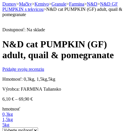
Domov
>
Mačky
>
Krmivo
>
Granule
>
Farmina
>
N&D
>
N&D GF
PUMPKIN s tekvicou
>
N&D cat PUMPKIN (GF) adult, quail &
pomegranate
Dostupnosť:
Na sklade
N&D cat PUMPKIN (GF)
adult, quail & pomegranate
Pridajte svoju recenziu
Hmotnosť: 0,3kg, 1,5kg,5kg
Výrobca: FARMINA Taliansko
Price
6,10
€
–
69,90
€
range:
hmotnosť
6,10 €
0,3kg
through
1,5kg
69,90 €
5kg