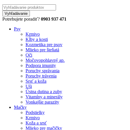
Potrebujete poradiť?
0903 937 471
Psy
Krmivo
Kĺby a kosti
Kozmetika pre psov
Mlieko pre šteňatá
Oči
Močovopohlavný ap.
Podpora imunity
Poruchy správania
Poruchy trávenia
Srsť a koža
Uši
Ústna dutina a zuby
Vitamíny a minerály
Vonkajšie parazity
Mačky
Podstielky
Krmivo
Koža a srsť
Mlieko pre mačičky