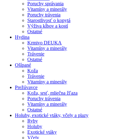
Poruchy správania
Vitamíny a minerály
Poruchy trávenia
Starostlivosť o kopytá
Výživa kĺbov a kostí
Ostatné
Hydina
Krmivo DEUKA
Vitamíny a minerály
Trávenie
Ostatné
Ošípané
Koža
Trávenie
Vitamíny a minerály
Prežúvavce
Koža, srsť, mliečna žľaza
Poruchy trávenia
Vitamíny a minerály
Ostatné
Holuby, exotické vtáky, včely a plazy
Ryby
Holuby
Exotické vtáky
Včely