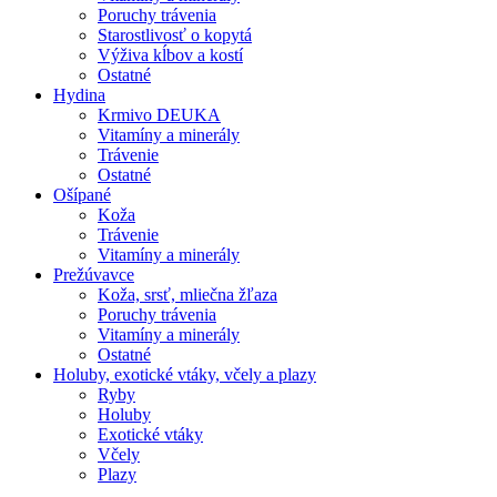
Poruchy trávenia
Starostlivosť o kopytá
Výživa kĺbov a kostí
Ostatné
Hydina
Krmivo DEUKA
Vitamíny a minerály
Trávenie
Ostatné
Ošípané
Koža
Trávenie
Vitamíny a minerály
Prežúvavce
Koža, srsť, mliečna žľaza
Poruchy trávenia
Vitamíny a minerály
Ostatné
Holuby, exotické vtáky, včely a plazy
Ryby
Holuby
Exotické vtáky
Včely
Plazy