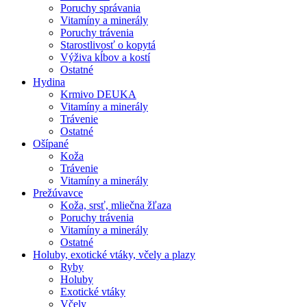
Poruchy správania
Vitamíny a minerály
Poruchy trávenia
Starostlivosť o kopytá
Výživa kĺbov a kostí
Ostatné
Hydina
Krmivo DEUKA
Vitamíny a minerály
Trávenie
Ostatné
Ošípané
Koža
Trávenie
Vitamíny a minerály
Prežúvavce
Koža, srsť, mliečna žľaza
Poruchy trávenia
Vitamíny a minerály
Ostatné
Holuby, exotické vtáky, včely a plazy
Ryby
Holuby
Exotické vtáky
Včely