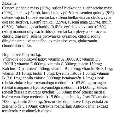
Zloženie:
Čerstvé jahňacie mäso (20%), sušená bielkovina z jahňacieho mäsa
(20%), hrachový škrob, kurací tuk, výťažok zo semien quinoy (8%),
sušené vajcia, ľanové semiačka, sušená bielkovina zo sleďov, rybí
olej (zo sleďov), sušený fenikel (2,5%), sušená mäta (2,5%), inulín
(0,6%), fruktooligosacharidy (0,6%), výťažok z kvasníc (0,6%)
(zdroj mannán-oligosacharidov), semiačka a plevy a skorocelu,
chlorid draselný, sušené pivovarské kvasnice, chlorid sodný,
dihydrát síranu vápenatého, extrakt aloe vera, glukozamín,
chondroitín sulfát.
Doplnkové látky na kg.
Výživové doplnkové látky: vitamín A 18000IU; vitamín D3
1200IU; vitamín E 600mg; vitamín C 300mg; niacín 150mg;
Kalcium D-pantotenát 50mg; vitamín B2 20mg; vitamín B6 8,1mg;
vitamín B1 10mg; biotín 1,5mg; kyselina listová 1,50mg; vitamín
B12 0,1mg; cholín chlorid 3000mg; betakarotén 1,5mg; zinok
(chelát zinku z hydroxyanalógu metionínu) 163.80mg; mangán
(chelát mangánu z hydroxyanalógu metionínu) 64.60mg; železo
(chelát železa z hydrátu gylcínu) 58.30mg; meď (chelát medi z
hydroxyanalógu metionínu) 15.80mg; technicky čistý DL-metionín
7000mg; taurín 2500mg; Senzorické doplnkové látky: extrakt zo
zeleného čaju 100mg; extrakt z rozmarínu; Antioxidanty: extrakt
toroferolu z rastlinných olejov.