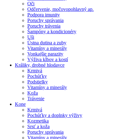
Oči
Odčervenie, močovopohlavný ap.
Podpora imunity
Poruchy správania
Poruchy trávenia
Šampóny a kondicionéry
Uši
Ústna dutina a zuby
Vitamíny a minerály
Vonkajšie parazity
Výživa kĺbov a kostí
Králiky, drobné hlodavce
Krmivá
Pochúťky
Podstielky
Vitamíny a minerály
Koža
Trávenie
Kone
Krmivá
Pochúťky a doplnky výživy
Kozmetika
Srsť a koža
Poruchy správania
Vitamíny a minerály