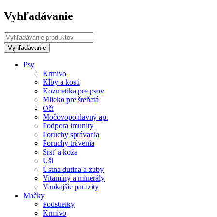
Vyhľadávanie
Psy
Krmivo
Kĺby a kosti
Kozmetika pre psov
Mlieko pre šteňatá
Oči
Močovopohlavný ap.
Podpora imunity
Poruchy správania
Poruchy trávenia
Srsť a koža
Uši
Ústna dutina a zuby
Vitamíny a minerály
Vonkajšie parazity
Mačky
Podstielky
Krmivo