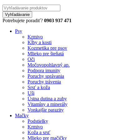
Potrebujete poradiť?
0903 937 471
Psy
Krmivo
Kĺby a kosti
Kozmetika pre psov
Mlieko pre šteňatá
Oči
Močovopohlavný ap.
Podpora imunity
Poruchy správania
Poruchy trávenia
Srsť a koža
Uši
Ústna dutina a zuby
Vitamíny a minerály
Vonkajšie parazity
Mačky
Podstielky
Krmivo
Koža a srsť
Mlieko pre mačičky