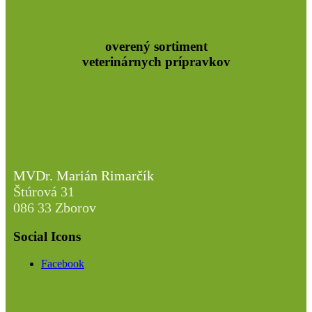
overený sortiment
veterinárnych prípravkov
MVDr. Marián Rimarčík
Štúrová 31
086 33 Zborov
Social Icons
Facebook