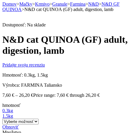
Domov
>
Mačky
>
Krmivo
>
Granule
>
Farmina
>
N&D
>
N&D GF
QUINOA
>
N&D cat QUINOA (GF) adult, digestion, lamb
Dostupnosť:
Na sklade
N&D cat QUINOA (GF) adult,
digestion, lamb
Pridajte svoju recenziu
Hmotnosť: 0.3kg, 1.5kg
Výrobca: FARMINA Taliansko
7,60
€
–
26,20
€
Price range: 7,60 € through 26,20 €
hmotnosť
0.3kg
1.5kg
Obnoviť
Množstvo