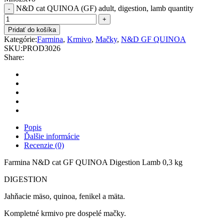
N&D cat QUINOA (GF) adult, digestion, lamb quantity
Pridať do košíka
Kategórie:
Farmina
,
Krmivo
,
Mačky
,
N&D GF QUINOA
SKU:
PROD3026
Share:
Popis
Ďalšie informácie
Recenzie (0)
Farmina N&D cat GF QUINOA Digestion Lamb 0,3 kg
DIGESTION
Jahňacie mäso, quinoa, fenikel a mäta.
Kompletné krmivo pre dospelé mačky.