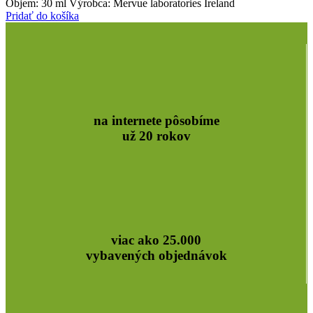
Objem: 30 ml Výrobca: Mervue laboratories Ireland
Pridať do košíka
na internete pôsobíme
už 20 rokov
viac ako 25.000
vybavených objednávok