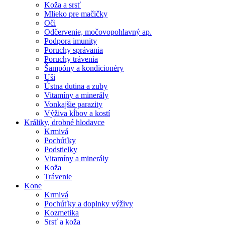
Koža a srsť
Mlieko pre mačičky
Oči
Odčervenie, močovopohlavný ap.
Podpora imunity
Poruchy správania
Poruchy trávenia
Šampóny a kondicionéry
Uši
Ústna dutina a zuby
Vitamíny a minerály
Vonkajšie parazity
Výživa kĺbov a kostí
Králiky, drobné hlodavce
Krmivá
Pochúťky
Podstielky
Vitamíny a minerály
Koža
Trávenie
Kone
Krmivá
Pochúťky a doplnky výživy
Kozmetika
Srsť a koža