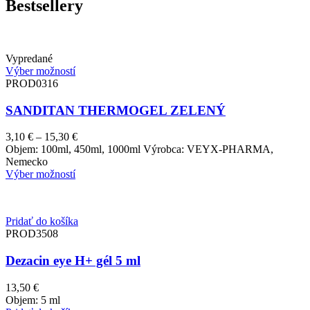
Bestsellery
Vypredané
Výber možností
PROD0316
SANDITAN THERMOGEL ZELENÝ
3,10
€
–
15,30
€
Price
Objem: 100ml, 450ml, 1000ml Výrobca: VEYX-PHARMA,
range:
Nemecko
3,10 €
Výber možností
through
15,30 €
Pridať do košíka
PROD3508
Dezacin eye H+ gél 5 ml
13,50
€
Objem: 5 ml