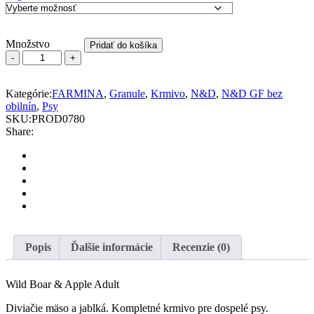
Množstvo
Pridať do košíka
N&D
dog
PRIME
Kategórie:
FARMINA
,
Granule
,
Krmivo
,
N&D
,
N&D GF bez
(GF)
obilnín
,
Psy
adult
SKU:
PROD0780
mini,
Share:
boar
&
apple
quantity
Popis
Ďalšie informácie
Recenzie (0)
Wild Boar & Apple Adult
Diviačie mäso a jablká. Kompletné krmivo pre dospelé psy.