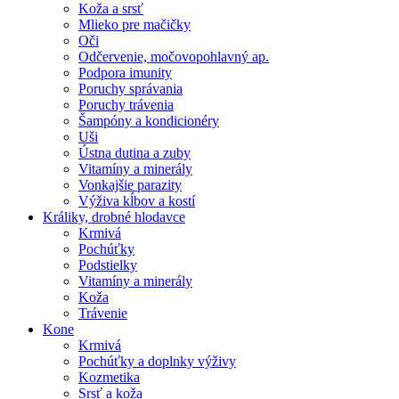
Koža a srsť
Mlieko pre mačičky
Oči
Odčervenie, močovopohlavný ap.
Podpora imunity
Poruchy správania
Poruchy trávenia
Šampóny a kondicionéry
Uši
Ústna dutina a zuby
Vitamíny a minerály
Vonkajšie parazity
Výživa kĺbov a kostí
Králiky, drobné hlodavce
Krmivá
Pochúťky
Podstielky
Vitamíny a minerály
Koža
Trávenie
Kone
Krmivá
Pochúťky a doplnky výživy
Kozmetika
Srsť a koža