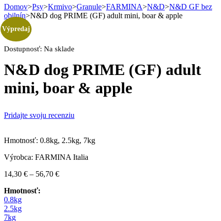
Domov
>
Psy
>
Krmivo
>
Granule
>
FARMINA
>
N&D
>
N&D GF bez
obilnín
>
N&D dog PRIME (GF) adult mini, boar & apple
Výpredaj
Dostupnosť:
Na sklade
N&D dog PRIME (GF) adult
mini, boar & apple
Pridajte svoju recenziu
Hmotnosť: 0.8kg, 2.5kg, 7kg
Výrobca: FARMINA Italia
14,30
€
–
56,70
€
Price
range:
Hmotnosť:
14,30 €
0.8kg
through
2.5kg
56,70 €
7kg