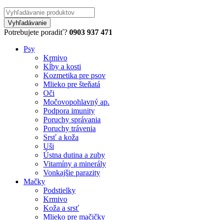
Potrebujete poradiť?
0903 937 471
Psy
Krmivo
Kĺby a kosti
Kozmetika pre psov
Mlieko pre šteňatá
Oči
Močovopohlavný ap.
Podpora imunity
Poruchy správania
Poruchy trávenia
Srsť a koža
Uši
Ústna dutina a zuby
Vitamíny a minerály
Vonkajšie parazity
Mačky
Podstielky
Krmivo
Koža a srsť
Mlieko pre mačičky