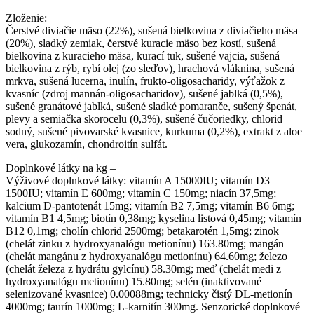
Zloženie:
Čerstvé diviačie mäso (22%), sušená bielkovina z diviačieho mäsa
(20%), sladký zemiak, čerstvé kuracie mäso bez kostí, sušená
bielkovina z kuracieho mäsa, kurací tuk, sušené vajcia, sušená
bielkovina z rýb, rybí olej (zo sleďov), hrachová vláknina, sušená
mrkva, sušená lucerna, inulín, frukto-oligosacharidy, výťažok z
kvasníc (zdroj mannán-oligosacharidov), sušené jablká (0,5%),
sušené granátové jablká, sušené sladké pomaranče, sušený špenát,
plevy a semiačka skorocelu (0,3%), sušené čučoriedky, chlorid
sodný, sušené pivovarské kvasnice, kurkuma (0,2%), extrakt z aloe
vera, glukozamín, chondroitín sulfát.
Doplnkové látky na kg –
Výživové doplnkové látky: vitamín A 15000IU; vitamín D3
1500IU; vitamín E 600mg; vitamín C 150mg; niacín 37,5mg;
kalcium D-pantotenát 15mg; vitamín B2 7,5mg; vitamín B6 6mg;
vitamín B1 4,5mg; biotín 0,38mg; kyselina listová 0,45mg; vitamín
B12 0,1mg; cholín chlorid 2500mg; betakarotén 1,5mg; zinok
(chelát zinku z hydroxyanalógu metionínu) 163.80mg; mangán
(chelát mangánu z hydroxyanalógu metionínu) 64.60mg; železo
(chelát železa z hydrátu gylcínu) 58.30mg; meď (chelát medi z
hydroxyanalógu metionínu) 15.80mg; selén (inaktivované
selenizované kvasnice) 0.00088mg; technicky čistý DL-metionín
4000mg; taurín 1000mg; L-karnitín 300mg. Senzorické doplnkové