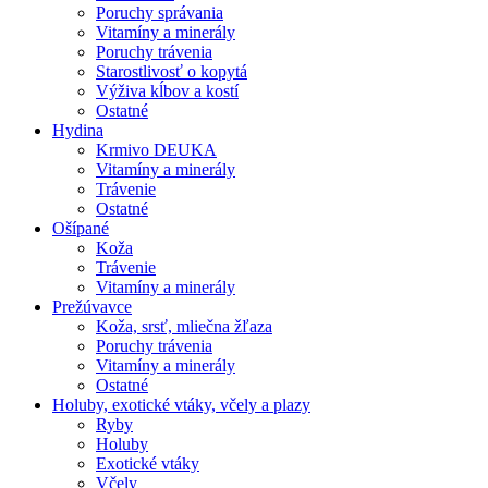
Poruchy správania
Vitamíny a minerály
Poruchy trávenia
Starostlivosť o kopytá
Výživa kĺbov a kostí
Ostatné
Hydina
Krmivo DEUKA
Vitamíny a minerály
Trávenie
Ostatné
Ošípané
Koža
Trávenie
Vitamíny a minerály
Prežúvavce
Koža, srsť, mliečna žľaza
Poruchy trávenia
Vitamíny a minerály
Ostatné
Holuby, exotické vtáky, včely a plazy
Ryby
Holuby
Exotické vtáky
Včely