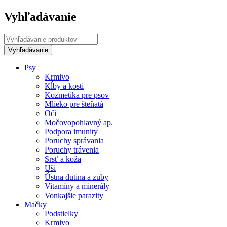
Vyhľadávanie
Psy
Krmivo
Kĺby a kosti
Kozmetika pre psov
Mlieko pre šteňatá
Oči
Močovopohlavný ap.
Podpora imunity
Poruchy správania
Poruchy trávenia
Srsť a koža
Uši
Ústna dutina a zuby
Vitamíny a minerály
Vonkajšie parazity
Mačky
Podstielky
Krmivo