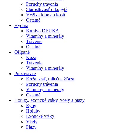
Poruchy trávenia
Starostlivosť o kopytá
Výživa kĺbov a kostí
Ostatné
Hydina
Krmivo DEUKA
Vitamíny a minerály
Trávenie
Ostatné
Ošípané
Koža
Trávenie
Vitamíny a minerály
Prežúvavce
Koža, srsť, mliečna žľaza
Poruchy trávenia
Vitamíny a minerály
Ostatné
Holuby, exotické vtáky, včely a plazy
Ryby
Holuby
Exotické vtáky
Včely
Plazy