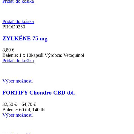
Pridať do košíka
Pridať do košíka
PROD0250
ZYLKÉNE 75 mg
8,80
€
Balenie: 1 x 10kapsúl Výrobca: Vetoquinol
Pridať do košíka
Výber možností
FORTIFY Chondro CBD tbl.
32,50
€
–
64,70
€
Price
Balenie: 60 tbl, 140 tbl
range:
Výber možností
32,50 €
through
64,70 €