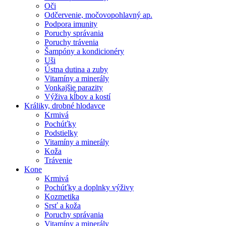
Oči
Odčervenie, močovopohlavný ap.
Podpora imunity
Poruchy správania
Poruchy trávenia
Šampóny a kondicionéry
Uši
Ústna dutina a zuby
Vitamíny a minerály
Vonkajšie parazity
Výživa kĺbov a kostí
Králiky, drobné hlodavce
Krmivá
Pochúťky
Podstielky
Vitamíny a minerály
Koža
Trávenie
Kone
Krmivá
Pochúťky a doplnky výživy
Kozmetika
Srsť a koža
Poruchy správania
Vitamíny a minerály