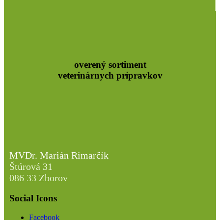
overený sortiment
veterinárnych prípravkov
MVDr. Marián Rimarčík
Štúrová 31
086 33 Zborov
Social Icons
Facebook