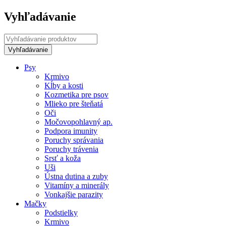
Vyhľadávanie
Psy
Krmivo
Kĺby a kosti
Kozmetika pre psov
Mlieko pre šteňatá
Oči
Močovopohlavný ap.
Podpora imunity
Poruchy správania
Poruchy trávenia
Srsť a koža
Uši
Ústna dutina a zuby
Vitamíny a minerály
Vonkajšie parazity
Mačky
Podstielky
Krmivo