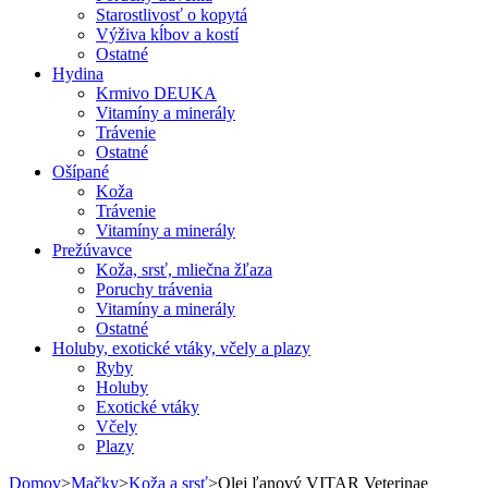
Starostlivosť o kopytá
Výživa kĺbov a kostí
Ostatné
Hydina
Krmivo DEUKA
Vitamíny a minerály
Trávenie
Ostatné
Ošípané
Koža
Trávenie
Vitamíny a minerály
Prežúvavce
Koža, srsť, mliečna žľaza
Poruchy trávenia
Vitamíny a minerály
Ostatné
Holuby, exotické vtáky, včely a plazy
Ryby
Holuby
Exotické vtáky
Včely
Plazy
Domov
>
Mačky
>
Koža a srsť
>
Olej ľanový VITAR Veterinae