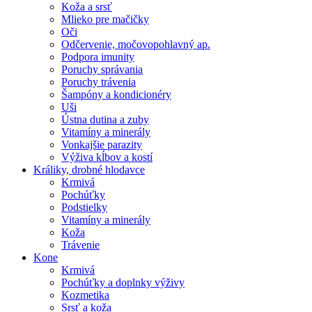
Koža a srsť
Mlieko pre mačičky
Oči
Odčervenie, močovopohlavný ap.
Podpora imunity
Poruchy správania
Poruchy trávenia
Šampóny a kondicionéry
Uši
Ústna dutina a zuby
Vitamíny a minerály
Vonkajšie parazity
Výživa kĺbov a kostí
Králiky, drobné hlodavce
Krmivá
Pochúťky
Podstielky
Vitamíny a minerály
Koža
Trávenie
Kone
Krmivá
Pochúťky a doplnky výživy
Kozmetika
Srsť a koža