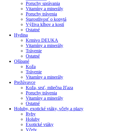
Poruchy správania
Vitamíny a minerály
Poruchy trávenia
Starostlivosť o kopytá
Výživa kĺbov a kostí
Ostatné
Hydina
Krmivo DEUKA
Vitamíny a minerály
Trávenie
Ostatné
Ošípané
Koža
Trávenie
Vitamíny a minerály
Prežúvavce
Koža, srsť, mliečna žľaza
Poruchy trávenia
Vitamíny a minerály
Ostatné
Holuby, exotické vtáky, včely a plazy
Ryby
Holuby
Exotické vtáky
Včely