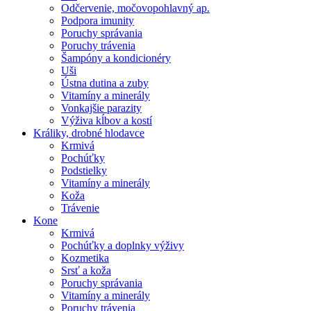
Odčervenie, močovopohlavný ap.
Podpora imunity
Poruchy správania
Poruchy trávenia
Šampóny a kondicionéry
Uši
Ústna dutina a zuby
Vitamíny a minerály
Vonkajšie parazity
Výživa kĺbov a kostí
Králiky, drobné hlodavce
Krmivá
Pochúťky
Podstielky
Vitamíny a minerály
Koža
Trávenie
Kone
Krmivá
Pochúťky a doplnky výživy
Kozmetika
Srsť a koža
Poruchy správania
Vitamíny a minerály
Poruchy trávenia