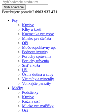
Potrebujete poradiť?
0903 937 471
Psy
Krmivo
Kĺby a kosti
Kozmetika pre psov
Mlieko pre šteňatá
Oči
Močovopohlavný ap.
Podpora imunity
Poruchy správania
Poruchy trávenia
Srsť a koža
Uši
Ústna dutina a zuby
Vitamíny a minerály
Vonkajšie parazity
Mačky
Podstielky
Krmivo
Koža a srsť
Mlieko pre mačičky
Oči