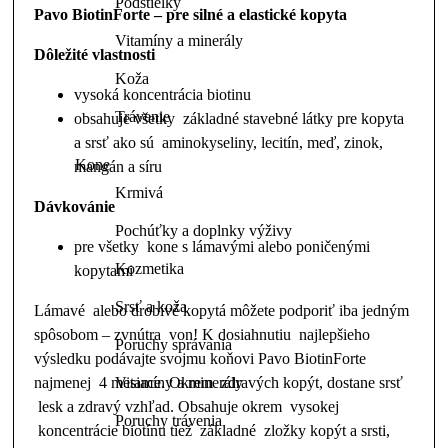
Podstielky
Pavo BiotinForte – pre silné a elastické kopyta
Vitamíny a minerály
Dôležité vlastnosti
Koža
vysoká koncentrácia biotinu
Trávenie
obsahuje všetky základné stavebné látky pre kopyta
a srsť ako sú aminokyseliny, lecitín, meď, zinok,
Kone
mangán a síru
Krmivá
Dávkovánie
Pochúťky a doplnky výživy
pre všetky kone s lámavými alebo poničenými
Kozmetika
kopytami
Srsť a koža
Lámavé alebo drobivé kopytá môžete podporiť iba jedným
spôsobom – zvnútra von! K dosiahnutiu najlepšieho
Poruchy správania
výsledku podávajte svojmu koňovi Pavo BiotinForte
Vitamíny a minerály
najmenej 4 mesiace. Okrem zdravých kopýt, dostane srsť
lesk a zdravý vzhľad. Obsahuje okrem vysokej
Poruchy trávenia
koncentrácie biotínu tiež základné zložky kopýt a srsti,