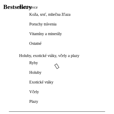
Bestsellery
Prežúvavce
Koža, srsť, mliečna žľaza
Poruchy trávenia
Vitamíny a minerály
Ostatné
Holuby, exotické vtáky, včely a plazy
Ryby
Holuby
Exotické vtáky
Včely
Plazy