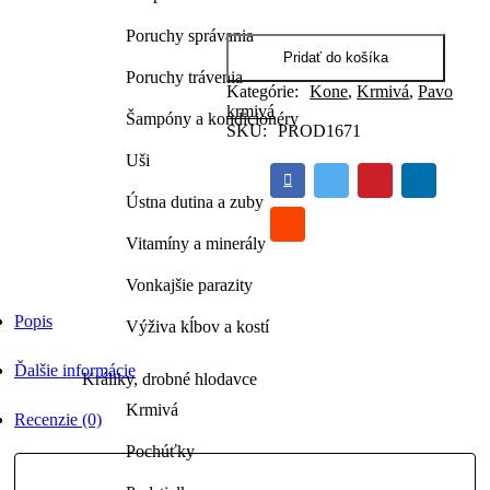
FORTE
Poruchy správania
NEW
3kg
Pridať do košíka
Poruchy trávenia
quantity
Kategórie:
Kone
,
Krmivá
,
Pavo
krmivá
Šampóny a kondicionéry
SKU:
PROD1671
Uši
Ústna dutina a zuby
Vitamíny a minerály
Vonkajšie parazity
Popis
Výživa kĺbov a kostí
Ďalšie informácie
Králiky, drobné hlodavce
Krmivá
Recenzie (0)
Pochúťky