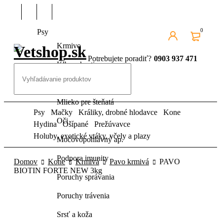
0
Psy
Krmivo
Potrebujete poradiť?
0903 937 471
Kĺby a kosti
Kozmetika pre psov
Mlieko pre šteňatá
Psy
Mačky
Králiky, drobné hlodavce
Kone
Oči
Hydina
Ošípané
Prežúvavce
Holuby, exotické vtáky, včely a plazy
Močovopohlavný ap.
Podpora imunity
Domov
Kone
Krmivá
Pavo krmivá
PAVO
BIOTIN FORTE NEW 3kg
Poruchy správania
Poruchy trávenia
Srsť a koža