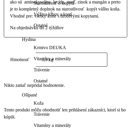
ako sú aminokyseliny, lecitín, meď, zinok a mangán a preto
Starostlivosť o kopytá
je to kompletný doplnok na starostlivosť kopýt vášho koňa.
Výživa kĺbov a kostí
Vhodné pre: všetky kone s drobivými kopytami.
Ostatné
Na objednávku do 2 týždňov
Hydina
Krmivo DEUKA
Vitamíny a minerály
Hmotnosť
3,5 kg
Trávenie
Ostatné
Nikto zatiaľ nepridal hodnotenie.
Ošípané
Koža
Tento produkt môžu ohodnotiť len prihlásení zákazníci, ktorí si ho
Trávenie
kúpili.
Vitamíny a minerály