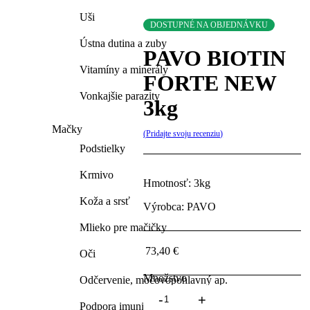
Uši
DOSTUPNÉ NA OBJEDNÁVKU
Ústna dutina a zuby
PAVO BIOTIN
Vitamíny a minerály
FORTE NEW
Vonkajšie parazity
3kg
Mačky
Pridajte svoju recenziu
Podstielky
Krmivo
Hmotnosť: 3kg
Koža a srsť
Výrobca: PAVO
Mlieko pre mačičky
73,40
€
Oči
Množstvo
Odčervenie, močovopohlavný ap.
PAVO
BIOTIN
Podpora imunity