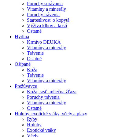
Poruchy správania
Vitamíny a minerály
Poruchy trávenia
Starostlivosť o kopytá
Výživa kĺbov a kostí
Ostatné
Hydina
Krmivo DEUKA
Vitamíny a minerály
Trávenie
Ostatné
Ošípané
Koža
Trávenie
Vitamíny a minerály
Prežúvavce
Koža, srsť, mliečna žľaza
Poruchy trávenia
Vitamíny a minerály
Ostatné
Holuby, exotické vtáky, včely a plazy
Ryby
Holuby
Exotické vtáky
Včely