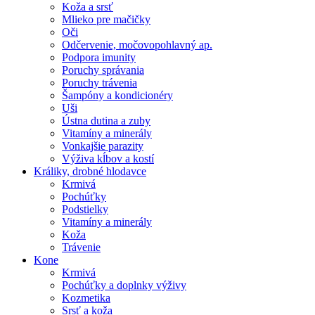
Koža a srsť
Mlieko pre mačičky
Oči
Odčervenie, močovopohlavný ap.
Podpora imunity
Poruchy správania
Poruchy trávenia
Šampóny a kondicionéry
Uši
Ústna dutina a zuby
Vitamíny a minerály
Vonkajšie parazity
Výživa kĺbov a kostí
Králiky, drobné hlodavce
Krmivá
Pochúťky
Podstielky
Vitamíny a minerály
Koža
Trávenie
Kone
Krmivá
Pochúťky a doplnky výživy
Kozmetika
Srsť a koža