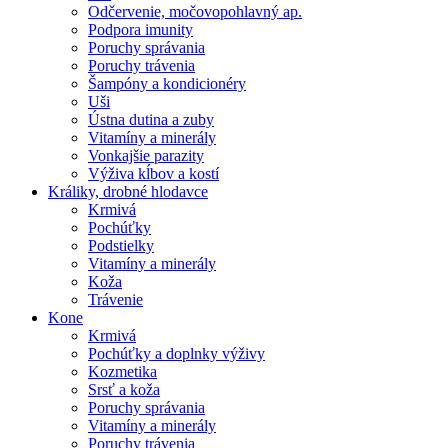
Odčervenie, močovopohlavný ap.
Podpora imunity
Poruchy správania
Poruchy trávenia
Šampóny a kondicionéry
Uši
Ústna dutina a zuby
Vitamíny a minerály
Vonkajšie parazity
Výživa kĺbov a kostí
Králiky, drobné hlodavce
Krmivá
Pochúťky
Podstielky
Vitamíny a minerály
Koža
Trávenie
Kone
Krmivá
Pochúťky a doplnky výživy
Kozmetika
Srsť a koža
Poruchy správania
Vitamíny a minerály
Poruchy trávenia