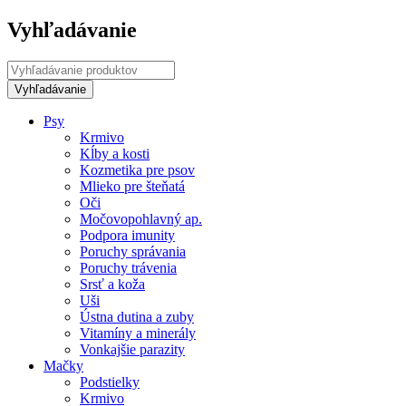
Vyhľadávanie
Psy
Krmivo
Kĺby a kosti
Kozmetika pre psov
Mlieko pre šteňatá
Oči
Močovopohlavný ap.
Podpora imunity
Poruchy správania
Poruchy trávenia
Srsť a koža
Uši
Ústna dutina a zuby
Vitamíny a minerály
Vonkajšie parazity
Mačky
Podstielky
Krmivo