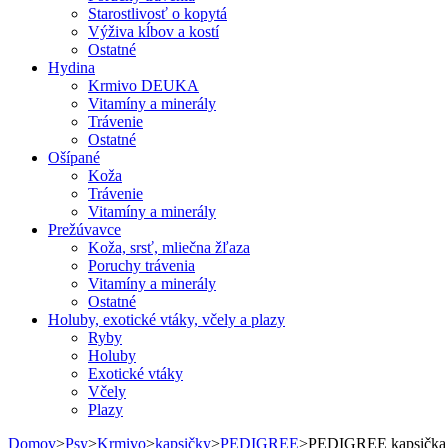
Starostlivosť o kopytá
Výživa kĺbov a kostí
Ostatné
Hydina
Krmivo DEUKA
Vitamíny a minerály
Trávenie
Ostatné
Ošípané
Koža
Trávenie
Vitamíny a minerály
Prežúvavce
Koža, srsť, mliečna žľaza
Poruchy trávenia
Vitamíny a minerály
Ostatné
Holuby, exotické vtáky, včely a plazy
Ryby
Holuby
Exotické vtáky
Včely
Plazy
Domov
>
Psy
>
Krmivo
>
kapsičky
>
PEDIGREE
>
PEDIGREE kapsička d