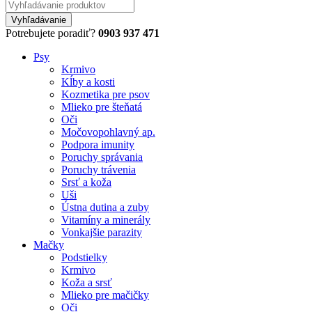
Potrebujete poradiť?
0903 937 471
Psy
Krmivo
Kĺby a kosti
Kozmetika pre psov
Mlieko pre šteňatá
Oči
Močovopohlavný ap.
Podpora imunity
Poruchy správania
Poruchy trávenia
Srsť a koža
Uši
Ústna dutina a zuby
Vitamíny a minerály
Vonkajšie parazity
Mačky
Podstielky
Krmivo
Koža a srsť
Mlieko pre mačičky
Oči