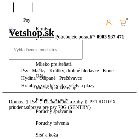
0
Psy
Krmivo
Potrebujete poradiť?
0903 937 471
Kĺby a kosti
Kozmetika pre psov
Mlieko pre šteňatá
Psy
Mačky
Králiky, drobné hlodavce
Kone
Oči
Hydina
Ošípané
Prežúvavce
Holuby, exotické vtáky, včely a plazy
Močovopohlavný ap.
Podpora imunity
Domov
Psy
Ústna dutina a zuby
PETRODEX
prir.dent.súprava pre psy 70G (SENTRY)
Poruchy správania
Poruchy trávenia
Srsť a koža