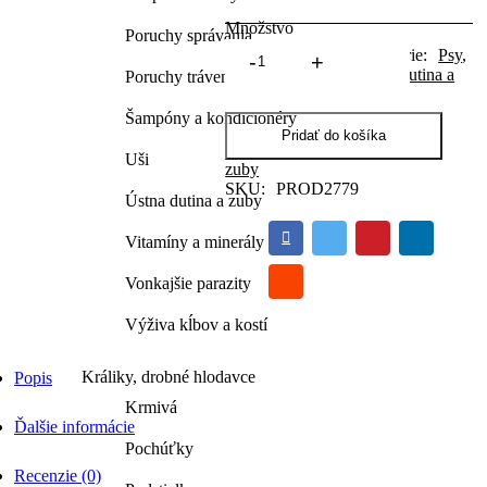
Množstvo
Poruchy správania
PETRODEX
Kategórie:
Psy
,
prir.dent.súprava
Ústna dutina a
Poruchy trávenia
pre
psy
Šampóny a kondicionéry
70G
Pridať do košíka
(SENTRY)
Uši
zuby
quantity
SKU:
PROD2779
Ústna dutina a zuby
Vitamíny a minerály
Vonkajšie parazity
Výživa kĺbov a kostí
Králiky, drobné hlodavce
Popis
Krmivá
Ďalšie informácie
Pochúťky
Recenzie (0)