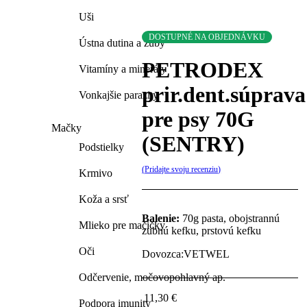
Uši
DOSTUPNÉ NA OBJEDNÁVKU
Ústna dutina a zuby
PETRODEX
Vitamíny a minerály
prir.dent.súprava
Vonkajšie parazity
pre psy 70G
Mačky
(SENTRY)
Podstielky
Pridajte svoju recenziu
Krmivo
Koža a srsť
Balenie:
70g pasta, obojstrannú
Mlieko pre mačičky
zubnú kefku, prstovú kefku
Oči
Dovozca:VETWEL
Odčervenie, močovopohlavný ap.
11,30
€
Podpora imunity