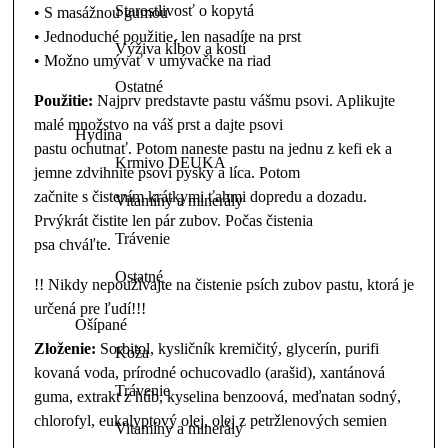
Starostlivosť o kopytá
• S masážnou gumou
• Jednoduché použitie, len nasadíte na prst
Výživa kĺbov a kostí
• Možno umývať v umývačke na riad
Ostatné
Použitie:
Najprv predstavte pastu vášmu psovi. Aplikujte
malé množstvo na váš prst a dajte psovi
Hydina
pastu ochutnať. Potom naneste pastu na jednu z kefi ek a
Krmivo DEUKA
jemne zdvihnite psovi pysky a líca. Potom
začnite s čistením krátkymi ťahmi dopredu a dozadu.
Vitamíny a minerály
Prvýkrát čistite len pár zubov. Počas čistenia
Trávenie
psa chváľte.
Ostatné
!! Nikdy nepoužívajte na čistenie psích zubov pastu, ktorá je
určená pre ľudí!!!
Ošípané
Zloženie:
Sorbitol, kysličník kremičitý, glycerín, purifi
Koža
kovaná voda, prírodné ochucovadlo (arašid), xantánová
Trávenie
guma, extrakt z húb, kyselina benzoová, meďnatan sodný,
chlorofyl, eukalyptový olej, olej z petržlenových semien
Vitamíny a minerály