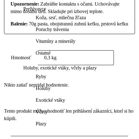
Upozornenie:
Zabráňte kontaktu s očami. Uchovávajte
Prežúvavce
mimo dosahu detí. Skladujte pri izbovej teplote.
Koža, srsť, mliečna žľaza
Balenie:
70g pasta, obojstrannú zubnú kefku, prstovú kefku
Poruchy trávenia
Vitamíny a minerály
Ostatné
Hmotnosť
0,3 kg
Holuby, exotické vtáky, včely a plazy
Ryby
Nikto zatiaľ nepridal hodnotenie.
Holuby
Exotické vtáky
Tento produkt môžu ohodnotiť len prihlásení zákazníci, ktorí si ho
Včely
kúpili.
Plazy