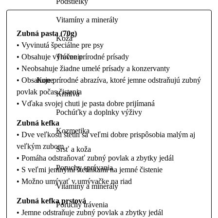
Podstielky
Vitamíny a minerály
Zubná pasta (70g)
Koža
• Vyvinutá špeciálne pre psy
Trávenie
• Obsahuje výlučne prírodné prísady
• Neobsahuje žiadne umelé prísady a konzervanty
Kone
• Obsahuje prírodné abrazíva, ktoré jemne odstraňujú zubný
povlak počas čistenia
Krmivá
• Vďaka svojej chuti je pasta dobre prijímaná
Pochúťky a doplnky výživy
Zubná kefka
Kozmetika
• Dve veľkosti štetín sa veľmi dobre prispôsobia malým aj
veľkým zubom
Srsť a koža
• Pomáha odstraňovať zubný povlak a zbytky jedál
Poruchy správania
• S veľmi jemnými štetinkami na jemné čistenie
• Možno umývať v umývačke na riad
Vitamíny a minerály
Zubná kefka prstová
Poruchy trávenia
• Jemne odstraňuje zubný povlak a zbytky jedál