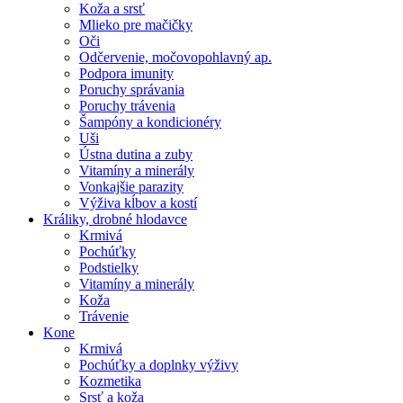
Koža a srsť
Mlieko pre mačičky
Oči
Odčervenie, močovopohlavný ap.
Podpora imunity
Poruchy správania
Poruchy trávenia
Šampóny a kondicionéry
Uši
Ústna dutina a zuby
Vitamíny a minerály
Vonkajšie parazity
Výživa kĺbov a kostí
Králiky, drobné hlodavce
Krmivá
Pochúťky
Podstielky
Vitamíny a minerály
Koža
Trávenie
Kone
Krmivá
Pochúťky a doplnky výživy
Kozmetika
Srsť a koža