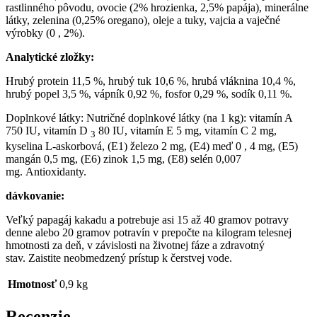
rastlinného pôvodu, ovocie (2% hrozienka, 2,5% papája), minerálne
látky, zelenina (0,25% oregano), oleje a tuky, vajcia a vaječné
výrobky (0 , 2%).
Analytické zložky:
Hrubý protein 11,5 %, hrubý tuk 10,6 %, hrubá vláknina 10,4 %,
hrubý popel 3,5 %, vápník 0,92 %, fosfor 0,29 %, sodík 0,11 %.
Doplnkové látky: Nutričné doplnkové látky (na 1 kg): vitamín A
750 IU, vitamín D
80 IU, vitamín E 5 mg, vitamín C 2 mg,
3
kyselina L-askorbová, (E1) železo 2 mg, (E4) meď 0 , 4 mg, (E5)
mangán 0,5 mg, (E6) zinok 1,5 mg, (E8) selén 0,007
mg. Antioxidanty.
dávkovanie:
Veľký papagáj kakadu a potrebuje asi 15 až 40 gramov potravy
denne alebo 20 gramov potravín v prepočte na kilogram telesnej
hmotnosti za deň, v závislosti na životnej fáze a zdravotný
stav. Zaistite neobmedzený prístup k čerstvej vode.
Hmotnosť
0,9 kg
Recenzie