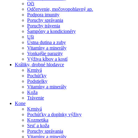
Oči
Odčervenie, močovopohlavný ap.
Podpora imunity
Poruchy správania
Poruchy trávenia
Šampóny a kondicionéry
Uši
Ústna dutina a zuby
Vitamíny a minerály
Vonkajšie parazity
Výživa kĺbov a kostí
Králiky, drobné hlodavce
Krmivá
Pochúťky
Podstielky
Vitamíny a minerály
Koža
Trávenie
Kone
Krmivá
Pochúťky a doplnky výživy
Kozmetika
Srsť a koža
Poruchy správania
Vitamíny a minerály