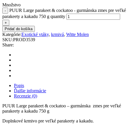
Množstvo
PUUR Large parakeet & cockatoo - gurmánska zmes pre veľké
parakeety a kakadu 750 g quantity
Pridať do košíka
Kategórie:
Exotické vtáky
,
krmivá
,
Witte Molen
SKU:
PROD3539
Share:
Popis
Ďalšie informácie
Recenzie (0)
PUUR Large parakeet & cockatoo – gurmánska zmes pre veľké
parakeety a kakadu 750 g
Doplnkové krmivo pre veľké parakeety a kakadu.