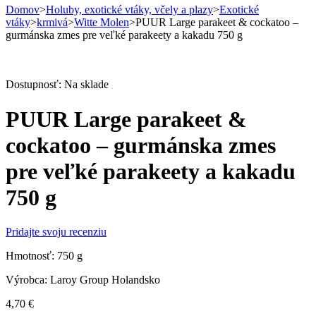
Domov
>
Holuby, exotické vtáky, včely a plazy
>
Exotické
vtáky
>
krmivá
>
Witte Molen
>
PUUR Large parakeet & cockatoo –
gurmánska zmes pre veľké parakeety a kakadu 750 g
Dostupnosť:
Na sklade
PUUR Large parakeet &
cockatoo – gurmánska zmes
pre veľké parakeety a kakadu
750 g
Pridajte svoju recenziu
Hmotnosť: 750 g
Výrobca: Laroy Group Holandsko
4,70
€