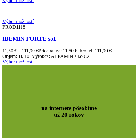
Výber možností
Výber možností
PROD1118
IBEMIN FORTE sol.
11,50
€
–
111,90
€
Price range: 11,50 € through 111,90 €
Objem: 1l, 10l Výrobca: ALFAMIN s.r.o CZ
Výber možností
na internete pôsobíme
už 20 rokov