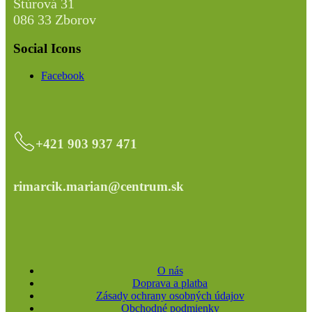
Štúrová 31
086 33 Zborov
Social Icons
Facebook
+421 903 937 471
rimarcik.marian@centrum.sk
O nás
Doprava a platba
Zásady ochrany osobných údajov
Obchodné podmienky