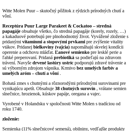
Witte Molen Puur – skutočný pôžitok z rýdzich prírodných chutí a
vôní.
Receptúra Puur Large Parakeet & Cockatoo – stredná
papagáje
obsahuje všetko, čo stredná papagáje (korely, rozely, …)
a kakaduové potrebujú pre plnohodnotný život. Vyvážené zloženie s
pridanými
vitamínmi a stopovými prvkami
pre zvýšenie vitality
vtákov. Pridanej
bielkoviny (vajcia)
napomáhajú skvelej kondícii
operenie a odchovu mláďat.
Ľanové semienko
pre lesklé perie a
ľahké preperovaní. Pridaná
prebiotiká
sa podieľajú na zdravom
trávení. Navyše
drvené lastúry ustríc
podporujú zdravé trávenie a
sú výborným zdrojom vápnika. Krmivo
bez umelých farbív a
umelých aróm – chutí a vôní
.
Bohatá zmes s chutnými a rôznorodými prírodnými surovinami pre
vynikajúcu apetít. Obsahuje
38 chutných surovín
, vrátane semien
slnečnice, hrozienok, kúskov papáje, oregana a vajec.
Vyrobené v Holandsku v spoločnosti Witte Molen s tradíciou od
roku 1740.
zloženie:
Semienka (11% slnečnicové semená), obilniny, vedľajšie produkty