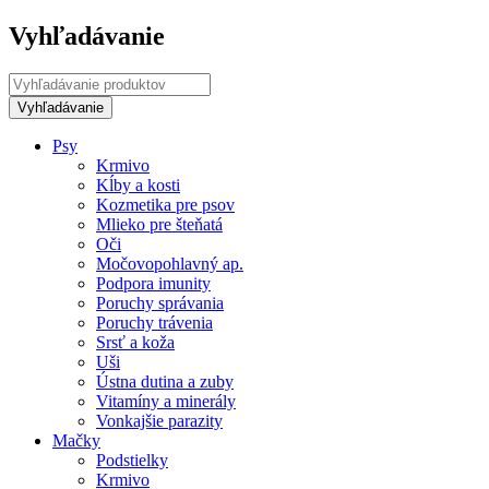
Vyhľadávanie
Psy
Krmivo
Kĺby a kosti
Kozmetika pre psov
Mlieko pre šteňatá
Oči
Močovopohlavný ap.
Podpora imunity
Poruchy správania
Poruchy trávenia
Srsť a koža
Uši
Ústna dutina a zuby
Vitamíny a minerály
Vonkajšie parazity
Mačky
Podstielky
Krmivo