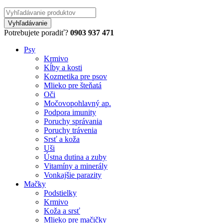
Potrebujete poradiť?
0903 937 471
Psy
Krmivo
Kĺby a kosti
Kozmetika pre psov
Mlieko pre šteňatá
Oči
Močovopohlavný ap.
Podpora imunity
Poruchy správania
Poruchy trávenia
Srsť a koža
Uši
Ústna dutina a zuby
Vitamíny a minerály
Vonkajšie parazity
Mačky
Podstielky
Krmivo
Koža a srsť
Mlieko pre mačičky