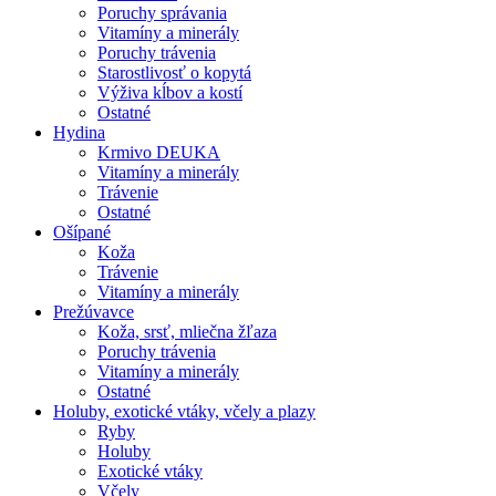
Poruchy správania
Vitamíny a minerály
Poruchy trávenia
Starostlivosť o kopytá
Výživa kĺbov a kostí
Ostatné
Hydina
Krmivo DEUKA
Vitamíny a minerály
Trávenie
Ostatné
Ošípané
Koža
Trávenie
Vitamíny a minerály
Prežúvavce
Koža, srsť, mliečna žľaza
Poruchy trávenia
Vitamíny a minerály
Ostatné
Holuby, exotické vtáky, včely a plazy
Ryby
Holuby
Exotické vtáky
Včely