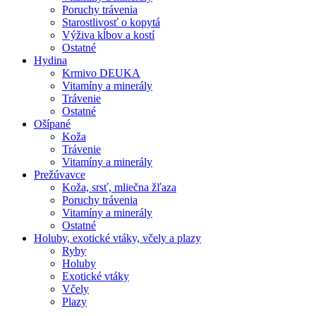
Poruchy trávenia
Starostlivosť o kopytá
Výživa kĺbov a kostí
Ostatné
Hydina
Krmivo DEUKA
Vitamíny a minerály
Trávenie
Ostatné
Ošípané
Koža
Trávenie
Vitamíny a minerály
Prežúvavce
Koža, srsť, mliečna žľaza
Poruchy trávenia
Vitamíny a minerály
Ostatné
Holuby, exotické vtáky, včely a plazy
Ryby
Holuby
Exotické vtáky
Včely
Plazy