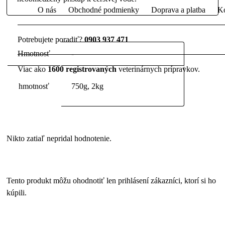
O nás
Obchodné podmienky
Doprava a platba
Ko
Potrebujete poradiť?
0903 937 471
Hmotnosť
-
Viac ako
1600 registrovaných
veterinárnych prípravkov.
hmotnosť
750g, 2kg
Nikto zatiaľ nepridal hodnotenie.
Tento produkt môžu ohodnotiť len prihlásení zákazníci, ktorí si ho
kúpili.