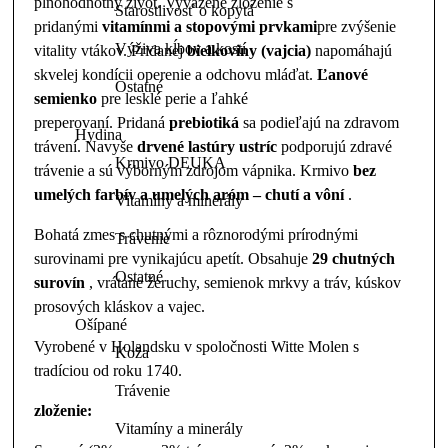
plnohodnotný život. Vyvážené zloženie s
Starostlivosť o kopytá
pridanými
vitamínmi a stopovými prvkami
pre zvýšenie
Výživa kĺbov a kostí
vitality vtákov. Pridanej
bielkoviny (vajcia)
napomáhajú
skvelej kondícii operenie a odchovu mláďat.
Ľanové
Ostatné
semienko
pre lesklé perie a ľahké
preperovaní. Pridaná
prebiotiká
sa podieľajú na zdravom
Hydina
trávení. Navyše
drvené lastúry ustríc
podporujú zdravé
Krmivo DEUKA
trávenie a sú výborným zdrojom vápnika. Krmivo
bez
umelých farbív a umelých aróm – chutí a vôní
.
Vitamíny a minerály
Bohatá zmes s chutnými a rôznorodými prírodnými
Trávenie
surovinami pre vynikajúcu apetít. Obsahuje
29 chutných
Ostatné
surovín
, vrátane žeruchy, semienok mrkvy a tráv, kúskov
prosových kláskov a vajec.
Ošípané
Vyrobené v Holandsku v spoločnosti Witte Molen s
Koža
tradíciou od roku 1740.
Trávenie
zloženie:
Vitamíny a minerály