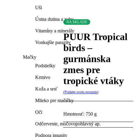
Uši
Ústna dutina a zuby
NA SKLADE
Vitamíny a minerály
PUUR Tropical
Vonkajšie parazity
birds –
gurmánska
Mačky
Podstielky
zmes pre
Krmivo
tropické vtáky
Koža a srsť
Pridajte svoju recenziu
Mlieko pre mačičky
Oči
Hmotnosť: 750 g
Odčervenie, močovopohlavný ap.
Podpora imunity