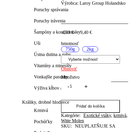
Výrobca: Laroy Group Holandsko
Poruchy správania
Poruchy trávenia
Šampóny a kondicionéry
Price
4,30
€
–
9,40
€
range:
4,30 €
Uši
hmotnosť
through
750g
2kg
9,40 €
Ústna dutina a zuby
Vitamíny a minerály
Obnoviť
Vonkajšie parazity
Množstvo
PUUR
Výživa kĺbov a kostí
Tropical
birds
-
Králiky, drobné hlodavce
gurmánska
Pridať do košíka
Krmivá
zmes
Kategórie:
Exotické vtáky
,
krmivá
,
pre
Witte Molen
Pochúťky
tropické
SKU:
NEUPLATŇUJE SA
vtáky