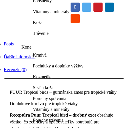
Podstielky
quantity
Vitamíny a minerály
Koža
Trávenie
Popis
Kone
Krmivá
Ďalšie informácie
Pochúťky a doplnky výživy
Recenzie (0)
Kozmetika
Srsť a koža
PUUR Tropical birds – gurmánska zmes pre tropické vtáky
Poruchy správania
Doplnkové krmivo pre tropické vtáky.
Vitamíny a minerály
Receptúra Puur Tropical bird – drobný exot
obsahuje
Poruchy trávenia
všetko, čo zebričky a opatrovateľky potrebujú pre