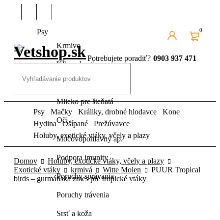
0
Psy
Krmivo
Potrebujete poradiť?
0903 937 471
Kĺby a kosti
Kozmetika pre psov
Mlieko pre šteňatá
Psy
Mačky
Králiky, drobné hlodavce
Kone
Oči
Hydina
Ošípané
Prežúvavce
Holuby, exotické vtáky, včely a plazy
Močovopohlavný ap.
Podpora imunity
Domov
Holuby, exotické vtáky, včely a plazy
Exotické vtáky
krmivá
Witte Molen
PUUR Tropical
Poruchy správania
birds – gurmánska zmes pre tropické vtáky
Poruchy trávenia
Srsť a koža