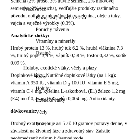
Semená (2% proso, 3% trávne semená, 2% mrkvovej
semienko, 2% žerucha), vedľajšie produkty rastlinného
Prežúvavce
pôvodu, obilniny, minerálne látky, zelenina, oleje a tuky,
Koža, srsť, mliečna žľaza
vajcia a vaječné výrobky (0,3%).
Poruchy trávenia
Analytické zložky:
Vitamíny a minerály
Hrubý protein 13 %, hrubý tuk 6,2 %, hrubá vláknina 7,3
Ostatné
%, hrubý popel 3,9 %, vápník 0,58 %, fosfor 0,32 %, sodík
0,09 %.
Holuby, exotické vtáky, včely a plazy
Doplnkové látky: Nutričné doplnkové látky (na 1 kg):
Ryby
vitamín A 950 IU, vitamín D
100 IU, vitamín E 5 mg,
3
Holuby
vitamín C 4 mg, kyselina L-askorbová, (E1) železo 1,2 mg,
(E4) meď 0,2 mg, (E8) selén 0,004 mg. Antioxidanty.
Exotické vtáky
dávkovanie:
Včely
Drobný exot potrebuje asi 5 až 10 gramov potravy denne, v
Plazy
závislosti na životnej fáze a zdravotný stav. Zaistite
neobmedzený prístup k čerstvej vode.