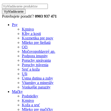
Potrebujete poradiť?
0903 937 471
Psy
Krmivo
Kĺby a kosti
Kozmetika pre psov
Mlieko pre šteňatá
Oči
Močovopohlavný ap.
Podpora imunity
Poruchy správania
Poruchy trávenia
Srsť a koža
Uši
Ústna dutina a zuby
Vitamíny a minerály
Vonkajšie parazity
Mačky
Podstielky
Krmivo
Koža a srsť
Mlieko pre mačičky