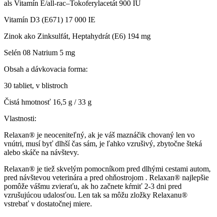
als Vitamín E/all-rac–Tokoferylacetát 900 IU
Vitamín D3 (E671) 17 000 IE
Zinok ako Zinksulfát, Heptahydrát (E6) 194 mg
Selén 08 Natrium 5 mg
Obsah a dávkovacia forma:
30 tabliet, v blistroch
Čistá hmotnosť 16,5 g / 33 g
Vlastnosti:
Relaxan® je neoceniteľný, ak je váš maznáčik chovaný len vo
vnútri, musí byť dlhší čas sám, je ľahko vzrušivý, zbytočne šteká
alebo skáče na návštevy.
Relaxan® je tiež skvelým pomocníkom pred dlhými cestami autom,
pred návštevou veterinára a pred ohňostrojom . Relaxan® najlepšie
pomôže vášmu zvieraťu, ak ho začnete kŕmiť 2-3 dni pred
vzrušujúcou udalosťou. Len tak sa môžu zložky Relaxanu®
vstrebať v dostatočnej miere.