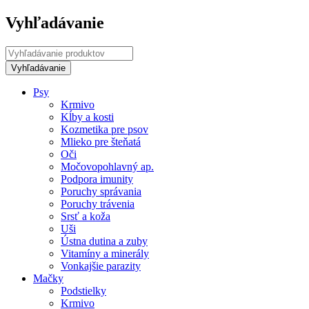
Vyhľadávanie
Psy
Krmivo
Kĺby a kosti
Kozmetika pre psov
Mlieko pre šteňatá
Oči
Močovopohlavný ap.
Podpora imunity
Poruchy správania
Poruchy trávenia
Srsť a koža
Uši
Ústna dutina a zuby
Vitamíny a minerály
Vonkajšie parazity
Mačky
Podstielky
Krmivo