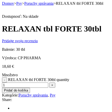
Domov
>
Psy
>
Poruchy správania
>
RELAXAN tbl FORTE 30tbl
Dostupnosť:
Na sklade
RELAXAN tbl FORTE 30tbl
Pridajte svoju recenziu
Balenie: 30 tbl
Výrobca: CP PHARMA
18,60
€
Množstvo
RELAXAN tbl FORTE 30tbl quantity
Pridať do košíka
Kategórie:
Poruchy správania
,
Psy
Share: