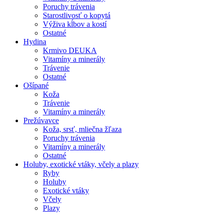
Poruchy trávenia
Starostlivosť o kopytá
Výživa kĺbov a kostí
Ostatné
Hydina
Krmivo DEUKA
Vitamíny a minerály
Trávenie
Ostatné
Ošípané
Koža
Trávenie
Vitamíny a minerály
Prežúvavce
Koža, srsť, mliečna žľaza
Poruchy trávenia
Vitamíny a minerály
Ostatné
Holuby, exotické vtáky, včely a plazy
Ryby
Holuby
Exotické vtáky
Včely
Plazy