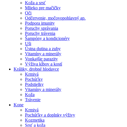
Koža a srsť
Mlieko pre mačičky
Oči
Odčervenie, močovopohlavný ap.
Podpora imunity
Poruchy správania
Poruchy trávenia
Šampóny a kondicionéry
Uši
Ústna dutina a zuby
Vitamíny a minerály
Vonkajšie parazity
Výživa kĺbov a kostí
Králiky, drobné hlodavce
Krmivá
Pochúťky
Podstielky
Vitamíny a minerály
Koža
Trávenie
Kone
Krmivá
Pochúťky a doplnky výživy
Kozmetika
Srsť a koža