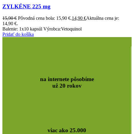
ZYLKÉNE 225 mg
15,90
€
Pôvodná cena bola: 15,90 €.
14,90
€
Aktuálna cena je:
14,90 €.
Balenie: 1x10 kapsúl Výrobca:Vetoquinol
Pridať do košíka
na internete pôsobíme
už 20 rokov
viac ako 25.000