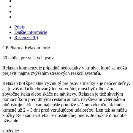
Popis
Ďalšie informácie
Recenzie (0)
CP Pharma Relaxan forte
30 tabliet pre veľkých psov
Relaxan kompenzuje prípadné nedostatky v krmive, ktoré sa môžu
prejaviť najmä zvýšením stresových reakcií zvieraťa.
Relaxan bol špeciálne vyvinutý pre psov a mačky a je neoceniteľný,
ak je váš miláčik chovaný len vo vnútri, musí byť dlho sám,
zbytočne šteká alebo skáče na návštevy. Relaxan je tiež skvelým
pomocníkom pred dlhými cestami autom, návštevami veterinára a
ohňostrojmi. Relaxan najlepšie pomôže vášmu zvieraťu, ak bude
kŕmené už 2 – 3 dni pred vzrušujúcou udalosťou. Len tak sa môžu
zložky Relaxanu vstrebať v dostatočnej miere. Je možné dlhodobé
užívanie.
zloženie: