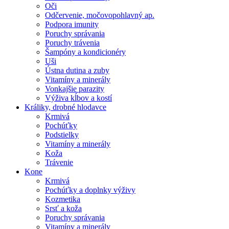
Oči
Odčervenie, močovopohlavný ap.
Podpora imunity
Poruchy správania
Poruchy trávenia
Šampóny a kondicionéry
Uši
Ústna dutina a zuby
Vitamíny a minerály
Vonkajšie parazity
Výživa kĺbov a kostí
Králiky, drobné hlodavce
Krmivá
Pochúťky
Podstielky
Vitamíny a minerály
Koža
Trávenie
Kone
Krmivá
Pochúťky a doplnky výživy
Kozmetika
Srsť a koža
Poruchy správania
Vitamíny a minerály