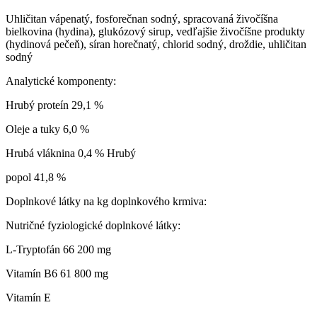
Uhličitan vápenatý, fosforečnan sodný, spracovaná živočíšna
bielkovina (hydina), glukózový sirup, vedľajšie živočíšne produkty
(hydinová pečeň), síran horečnatý, chlorid sodný, droždie, uhličitan
sodný
Analytické komponenty:
Hrubý proteín 29,1 %
Oleje a tuky 6,0 %
Hrubá vláknina 0,4 % Hrubý
popol 41,8 %
Doplnkové látky na kg doplnkového krmiva:
Nutričné ​​fyziologické doplnkové látky:
L-Tryptofán 66 200 mg
Vitamín B6 61 800 mg
Vitamín E