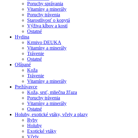
Poruchy správania
Vitamíny a minerály
Poruchy trávenia
Starostlivosť o kopytá
Výživa kĺbov a kostí
Ostatné
Hydina
Krmivo DEUKA
Vitamíny a minerály
Trávenie
Ostatné
Ošípané
Koža
Trávenie
Vitamíny a minerály
Prežúvavce
Koža, srsť, mliečna žľaza
Poruchy trávenia
Vitamíny a minerály
Ostatné
Holuby, exotické vtáky, včely a plazy
Ryby
Holuby
Exotické vtáky
Včely