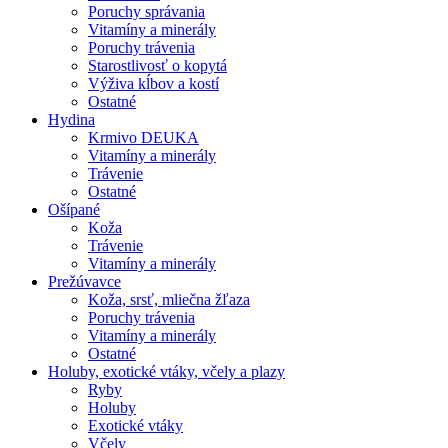
Poruchy správania
Vitamíny a minerály
Poruchy trávenia
Starostlivosť o kopytá
Výživa kĺbov a kostí
Ostatné
Hydina
Krmivo DEUKA
Vitamíny a minerály
Trávenie
Ostatné
Ošípané
Koža
Trávenie
Vitamíny a minerály
Prežúvavce
Koža, srsť, mliečna žľaza
Poruchy trávenia
Vitamíny a minerály
Ostatné
Holuby, exotické vtáky, včely a plazy
Ryby
Holuby
Exotické vtáky
Včely