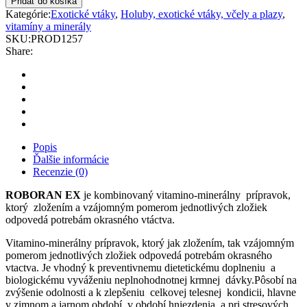
Pridať do košíka
pre
Kategórie:
Exotické vtáky
,
Holuby, exotické vtáky, včely a plazy
,
exoty
vitamíny a minerály
plv.
SKU:
PROD1257
quantity
Share:
Popis
Ďalšie informácie
Recenzie (0)
ROBORAN EX
je kombinovaný vitamino-minerálny prípravok,
ktorý zložením a vzájomným pomerom jednotlivých zložiek
odpovedá potrebám okrasného vtáctva.
Vitamino-minerálny prípravok, ktorý jak zložením, tak vzájomným
pomerom jednotlivých zložiek odpovedá potrebám okrasného
vtactva. Je vhodný k preventivnemu dietetickému doplneniu a
biologickému vyváženiu neplnohodnotnej krmnej dávky.Pôsobí na
zvýšenie odolnosti a k zlepšeniu celkovej telesnej kondicii, hlavne
v zimnom a jarnom období, v období hniezdenia a pri stresových