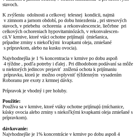
stavoch.
K zvýšeniu odolnosti a celkovej telesnej kondicii, najmä
v zimnom a jarnom období, po dobu hniezdenia , pri stresových
stavoch, v priebehu ochorenia a rekonvalescencie, liečebne pri
celkových ochoreniach hypovitaminózách, v rekonvalescen­
cii.V krmive, ktoré vtáci ochotne prijímajú (miešanica,
prípadne zrniny s niekoľkými kvapkami oleja, zmiešané
s prípravkom, alebo na kusku ovocia).
Najvhodnejšia je 1 % koncentracia v krmive po dobu aspoň
4 týždne , podľa potreby i ďalej . Pri dlhodobom podávaní sa môže
u niektorých jedincov prejaviť znížená ochota k prijímaniu
prípravku, ktorú je možno ovplyvniť týždenným vysadením
Roboranu pre exoty z krmnej dávky.
Prípravok je vhodný i pre holuby.
Použitie:
Používa sa v krmive, ktoré vtáky ochotne prijímajú (míchanice,
kúsky ovocia alebo zrniny s niekoľkými kvapkami oleja zmiešané s
prípravkom).
dávkovanie:
Najvhodnejšie je 1% koncentrácie v krmive po dobu aspoň 4