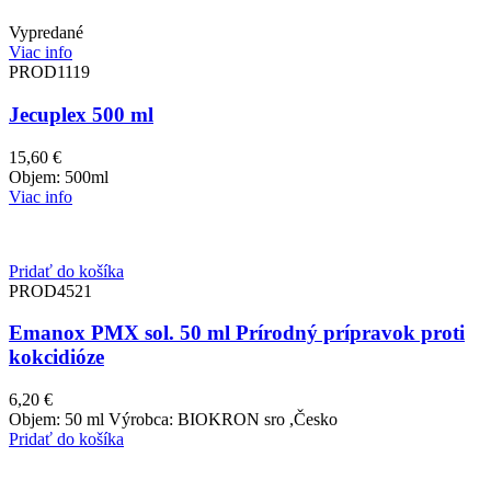
Vypredané
Viac info
PROD1119
Jecuplex 500 ml
15,60
€
Objem: 500ml
Viac info
Pridať do košíka
PROD4521
Emanox PMX sol. 50 ml Prírodný prípravok proti
kokcidióze
6,20
€
Objem: 50 ml Výrobca: BIOKRON sro ,Česko
Pridať do košíka