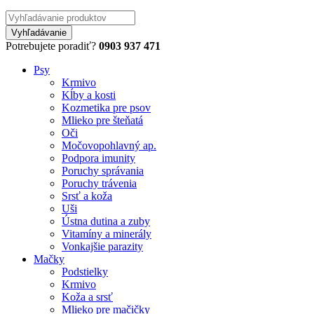
Potrebujete poradiť?
0903 937 471
Psy
Krmivo
Kĺby a kosti
Kozmetika pre psov
Mlieko pre šteňatá
Oči
Močovopohlavný ap.
Podpora imunity
Poruchy správania
Poruchy trávenia
Srsť a koža
Uši
Ústna dutina a zuby
Vitamíny a minerály
Vonkajšie parazity
Mačky
Podstielky
Krmivo
Koža a srsť
Mlieko pre mačičky