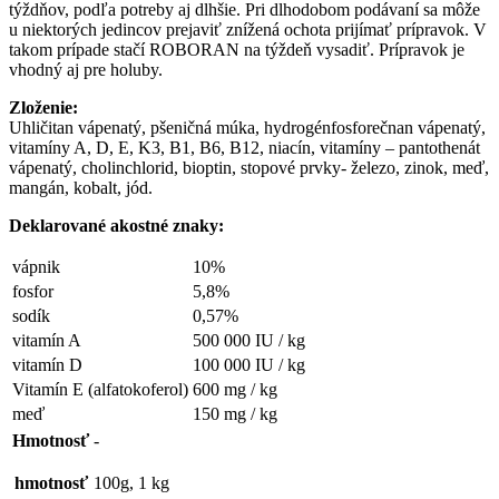
týždňov, podľa potreby aj dlhšie. Pri dlhodobom podávaní sa môže
u niektorých jedincov prejaviť znížená ochota prijímať prípravok. V
takom prípade stačí ROBORAN na týždeň vysadiť. Prípravok je
vhodný aj pre holuby.
Zloženie:
Uhličitan vápenatý, pšeničná múka, hydrogénfosforečnan vápenatý,
vitamíny A, D, E, K3, B1, B6, B12, niacín, vitamíny – pantothenát
vápenatý, cholinchlorid, bioptin, stopové prvky- železo, zinok, meď,
mangán, kobalt, jód.
Deklarované akostné znaky:
vápnik
10%
fosfor
5,8%
sodík
0,57%
vitamín A
500 000 IU / kg
vitamín D
100 000 IU / kg
Vitamín E (alfatokoferol)
600 mg / kg
meď
150 mg / kg
Hmotnosť
-
hmotnosť
100g, 1 kg