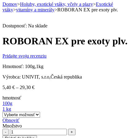
Domov
>
Holuby, exotické vtáky, včely a plazy
>
Exotické
vtáky
>
vitamíny a minerály
>
ROBORAN EX pre exoty plv.
Dostupnosť:
Na sklade
ROBORAN EX pre exoty plv.
Pridajte svoju recenziu
Hmotnosť: 100g,1kg
Výrobca: UNIVIT, s.r.o,Česká republika
Price
5,40
€
–
29,30
€
range:
hmotnosť
5,40 €
100g
through
1 kg
29,30 €
Obnoviť
Množstvo
ROBORAN
EX