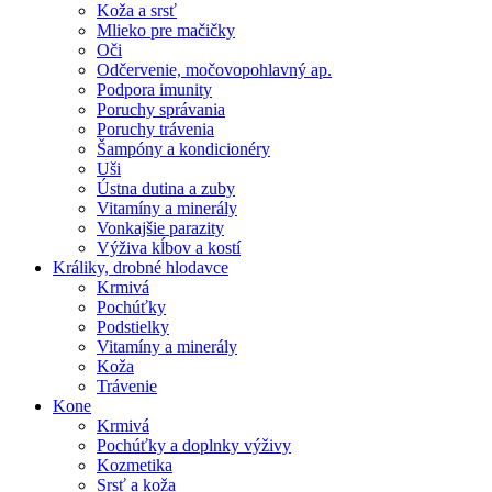
Koža a srsť
Mlieko pre mačičky
Oči
Odčervenie, močovopohlavný ap.
Podpora imunity
Poruchy správania
Poruchy trávenia
Šampóny a kondicionéry
Uši
Ústna dutina a zuby
Vitamíny a minerály
Vonkajšie parazity
Výživa kĺbov a kostí
Králiky, drobné hlodavce
Krmivá
Pochúťky
Podstielky
Vitamíny a minerály
Koža
Trávenie
Kone
Krmivá
Pochúťky a doplnky výživy
Kozmetika
Srsť a koža