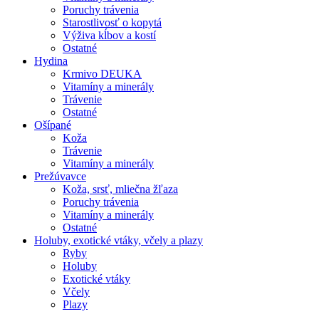
Poruchy trávenia
Starostlivosť o kopytá
Výživa kĺbov a kostí
Ostatné
Hydina
Krmivo DEUKA
Vitamíny a minerály
Trávenie
Ostatné
Ošípané
Koža
Trávenie
Vitamíny a minerály
Prežúvavce
Koža, srsť, mliečna žľaza
Poruchy trávenia
Vitamíny a minerály
Ostatné
Holuby, exotické vtáky, včely a plazy
Ryby
Holuby
Exotické vtáky
Včely
Plazy