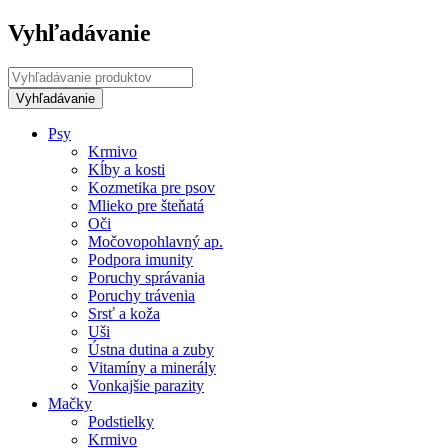
Vyhľadávanie
Psy
Krmivo
Kĺby a kosti
Kozmetika pre psov
Mlieko pre šteňatá
Oči
Močovopohlavný ap.
Podpora imunity
Poruchy správania
Poruchy trávenia
Srsť a koža
Uši
Ústna dutina a zuby
Vitamíny a minerály
Vonkajšie parazity
Mačky
Podstielky
Krmivo