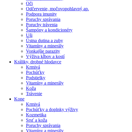
Oči
Odčervenie, močovopohlavný ap.
Podpora imunity
Poruchy správania
Poruchy trávenia
Šampóny a kondicionéry
Uši
Ústna dutina a zuby
Vitamíny a minerály
Vonkajšie parazity
Výživa kĺbov a kostí
Králiky, drobné hlodavce
Krmivá
Pochúťky
Podstielky
Vitamíny a minerály
Koža
Trávenie
Kone
Krmivá
Pochúťky a doplnky výživy
Kozmetika
Srsť a koža
Poruchy správania
Vitamíny a minerály