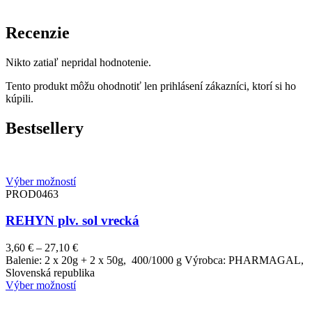
Recenzie
Nikto zatiaľ nepridal hodnotenie.
Tento produkt môžu ohodnotiť len prihlásení zákazníci, ktorí si ho
kúpili.
Bestsellery
Výber možností
PROD0463
REHYN plv. sol vrecká
Price
3,60
€
–
27,10
€
range:
Balenie: 2 x 20g + 2 x 50g, 400/1000 g Výrobca: PHARMAGAL,
3,60 €
Slovenská republika
through
Výber možností
27,10 €