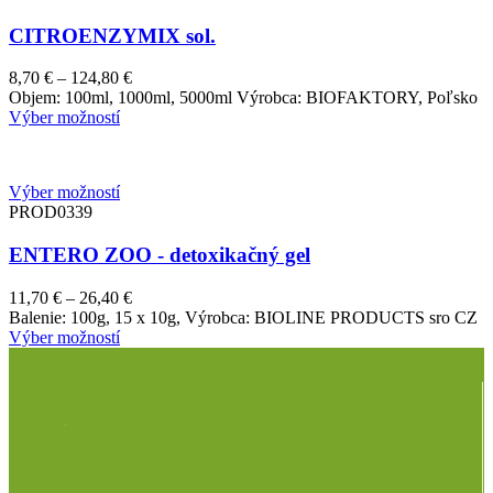
CITROENZYMIX sol.
Price
8,70
€
–
124,80
€
range:
Objem: 100ml, 1000ml, 5000ml Výrobca: BIOFAKTORY, Poľsko
8,70 €
Výber možností
through
124,80 €
Výber možností
PROD0339
ENTERO ZOO - detoxikačný gel
Price
11,70
€
–
26,40
€
range:
Balenie: 100g, 15 x 10g, Výrobca: BIOLINE PRODUCTS sro CZ
11,70 €
Výber možností
through
26,40 €