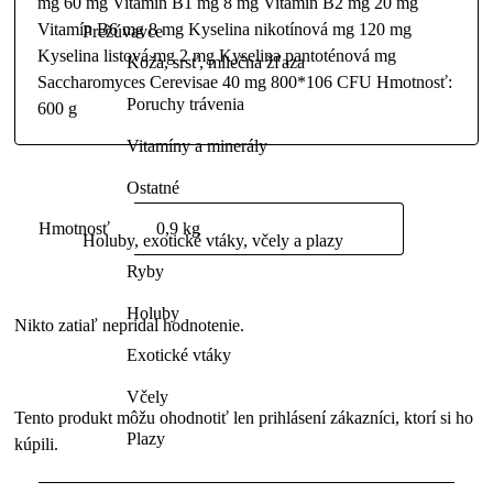
mg 60 mg Vitamín B1 mg 8 mg Vitamín B2 mg 20 mg
Vitamín B6 mg 8 mg Kyselina nikotínová mg 120 mg
Prežúvavce
Kyselina listová mg 2 mg Kyselina pantoténová mg
Koža, srsť, mliečna žľaza
Saccharomyces Cerevisae 40 mg 800*106 CFU Hmotnosť:
Poruchy trávenia
600 g
Vitamíny a minerály
Ostatné
Hmotnosť
0,9 kg
Holuby, exotické vtáky, včely a plazy
Ryby
Holuby
Nikto zatiaľ nepridal hodnotenie.
Exotické vtáky
Včely
Tento produkt môžu ohodnotiť len prihlásení zákazníci, ktorí si ho
Plazy
kúpili.