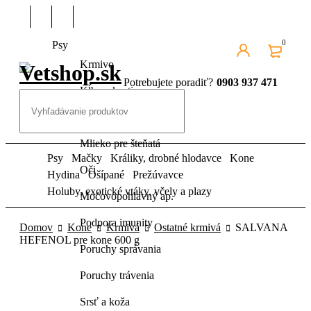
0
Psy
Krmivo
Potrebujete poradiť?
0903 937 471
Kĺby a kosti
Kozmetika pre psov
Mlieko pre šteňatá
Psy
Mačky
Králiky, drobné hlodavce
Kone
Oči
Hydina
Ošípané
Prežúvavce
Holuby, exotické vtáky, včely a plazy
Močovopohlavný ap.
Podpora imunity
Domov
Kone
Krmivá
Ostatné krmivá
SALVANA
HEFENOL pre kone 600 g
Poruchy správania
Poruchy trávenia
Srsť a koža