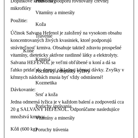
Podstielky
Doplnkové krmivo na podporu rovnováhy črevnej
mikroflóry
Vitamíny a minerály
Použitie:
Koža
Účinok Salvana Hefenol je založený na vysokom obsahu
Trávenie
koncentrovaných živých kvasiniek, ktoré podporujú
stráviteľnosť krmiva. Obsahuje taktiež zdraviu prospešné
Kone
vitamíny, dieteticky aktívne rastlinné látky a elektrolyty.
Krmivá
Salvana HEFENOL je veľmi obľúbené u koní a dá sa
ľahko pridať do dennej základnej kŕmnej dávky. Zvyšky v
Pochúťky a doplnky výživy
kŕmnych nádobách musia byť vždy odstránené!
Kozmetika
Dávkovanie:
Srsť a koža
Jedna odmerná lyžica je v každom balení a zodpovedá cca
Poruchy správania
20 g SALVANY HEFENOL. Odporúčame nasledujúce
množstvá krmiva:
Vitamíny a minerály
Kôň (600 kg)
Poruchy trávenia