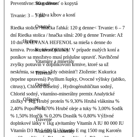
Starostlivosť o kopytá
Preventívne: 80 g denne
Výživa kĺbov a kostí
Trvanie: 3 – 5 dní
Ostatné
Riedka stolica / hnačka ľahká: 120 g denne< Trvanie: 6 – 7
dní Riedka stolica / hnačka silná: 200 g denne Trvanie: Až
Hydina
10 dní -SALVANA HEFENOL sa mieša s denne do
Krmivo DEUKA
krmiva. Prosím, kŕmte pomaly! V prípade malých koní a
poníkov sa množstvo musí príslušne upraviť. Navlhčené
Vitamíny a minerály
zvyšky potravín v doplnkovom krmive, ktoré sa už
neskŕmia, sa musia vždy odstrániť! Zloženie: Kukurica
Trávenie
(tepelne upravená) Psyllium šupky, Ovocné výlisky (jablko,
Ostatné
citrusy), Chlorid draselný , Hydrogénuhličitan sodný,
Chlorid sodný, vitamíno-minerálny premix Analytické
Ošípané
zložky v 1kg Hrubý proteín % 9,30% Hrubá vláknina %
Koža
2,40% Popol % 6,70% Hrubé oleje a tuky % 3,00% Sodík
% 1,50% Horčík % 0,20% Draslík % 0,80% Výživné
Trávenie
doplnkové látky v 1kg a)vitamíny Vitamín A IU 80 000 IU
Vitamín D3 IU 1 600 IU Vitamín E mg 1500 mg Karotén
Vitamíny a minerály