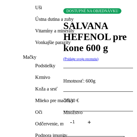
Uši
DOSTUPNÉ NA OBJEDNÁVKU
Ústna dutina a zuby
SALVANA
Vitamíny a minerály
HEFENOL pre
Vonkajšie parazity
kone 600 g
Mačky
Pridajte svoju recenziu
Podstielky
Krmivo
Hmotnosť: 600g
Koža a srsť
Mlieko pre mačičky
26,30
€
Oči
Množstvo
SALVANA
Odčervenie, močovopohlavný ap.
HEFENOL
pre
Podpora imunity
kone