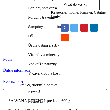
600
Pridať do košíka
Poruchy správania
g
Kategórie:
Kone
,
Krmivá
,
Ostatné
quantity
krmivá
Poruchy trávenia
Šampóny a kondicionéry
Uši
Ústna dutina a zuby
Vitamíny a minerály
Popis
Vonkajšie parazity
Ďalšie informácie
Výživa kĺbov a kostí
Recenzie (0)
Králiky, drobné hlodavce
Krmivá
SALVANA HEFENOL pre kone 600 g
Pochúťky