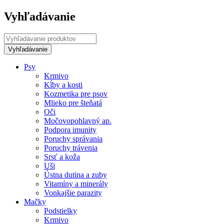
Vyhľadávanie
Psy
Krmivo
Kĺby a kosti
Kozmetika pre psov
Mlieko pre šteňatá
Oči
Močovopohlavný ap.
Podpora imunity
Poruchy správania
Poruchy trávenia
Srsť a koža
Uši
Ústna dutina a zuby
Vitamíny a minerály
Vonkajšie parazity
Mačky
Podstielky
Krmivo