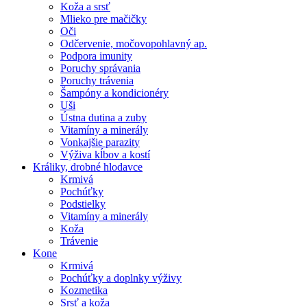
Koža a srsť
Mlieko pre mačičky
Oči
Odčervenie, močovopohlavný ap.
Podpora imunity
Poruchy správania
Poruchy trávenia
Šampóny a kondicionéry
Uši
Ústna dutina a zuby
Vitamíny a minerály
Vonkajšie parazity
Výživa kĺbov a kostí
Králiky, drobné hlodavce
Krmivá
Pochúťky
Podstielky
Vitamíny a minerály
Koža
Trávenie
Kone
Krmivá
Pochúťky a doplnky výživy
Kozmetika
Srsť a koža