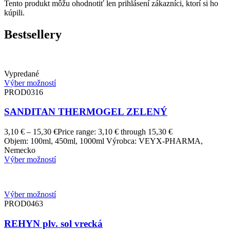
Tento produkt môžu ohodnotiť len prihlásení zákazníci, ktorí si ho
kúpili.
Bestsellery
Vypredané
Výber možností
PROD0316
SANDITAN THERMOGEL ZELENÝ
3,10
€
–
15,30
€
Price range: 3,10 € through 15,30 €
Objem: 100ml, 450ml, 1000ml Výrobca: VEYX-PHARMA,
Nemecko
Výber možností
Výber možností
PROD0463
REHYN plv. sol vrecká