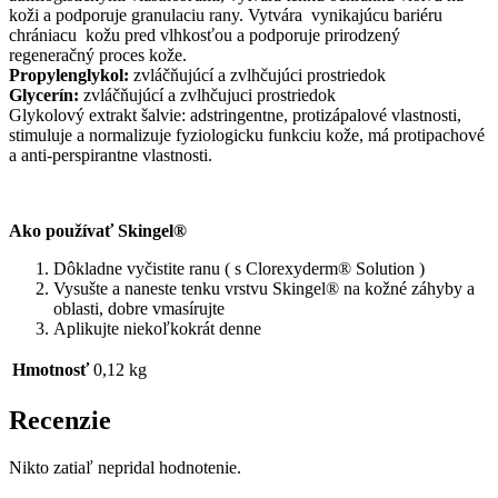
koži a podporuje granulaciu rany. Vytvára vynikajúcu bariéru
chrániacu kožu pred vlhkosťou a podporuje prirodzený
regeneračný proces kože.
Propylenglykol:
zvláčňujúcí a zvlhčujúci prostriedok
Glycerín:
zvláčňujúcí a zvlhčujuci prostriedok
Glykolový extrakt šalvie: adstringentne, protizápalové vlastnosti,
stimuluje a normalizuje fyziologicku funkciu kože, má protipachové
a anti-perspirantne vlastnosti.
Ako používať Skingel®
Dôkladne vyčistite ranu ( s Clorexyderm® Solution )
Vysušte a naneste tenku vrstvu Skingel® na kožné záhyby a
oblasti, dobre vmasírujte
Aplikujte niekoľkokrát denne
Hmotnosť
0,12 kg
Recenzie
Nikto zatiaľ nepridal hodnotenie.