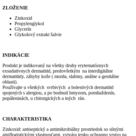
ZLOŽENIE
Zinkoxid
Propylenglykol
Glycerín
Glykolový extrakt šalvie
INDIKÁCIE
Produkt je indikovaný na všetky druhy erytematóznych
exsudativnych dermatitid, predovšetkým na interdigitálne
dermatitidy, záhyby kože ( morda, slabiny, análne a genitálne
oblasti).
Používajte u všetkých svrbivých a bolestivých dermatitid
spojených s alergiou, a po bodnutí hmyzom, pomliaždenín,
popáleninách, u chirurgických a iných rán.
CHARAKTERISTIKA
Zinkoxid: antiseptický a antimikrobiálny prostriedok so silnými
atniflogistickými vlastnosťami, vytvára tenku ochrannu vrstvu na