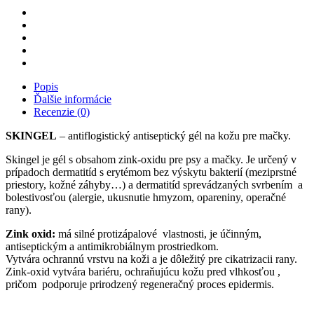
Popis
Ďalšie informácie
Recenzie (0)
SKINGEL
– antiflogistický antiseptický gél na kožu pre mačky.
Skingel je gél s obsahom zink-oxidu pre psy a mačky. Je určený v
prípadoch dermatitíd s erytémom bez výskytu bakterií (meziprstné
priestory, kožné záhyby…) a dermatitíd sprevádzaných svrbením a
bolestivosťou (alergie, ukusnutie hmyzom, opareniny, operačné
rany).
Zink oxid:
má silné protizápalové vlastnosti, je účinným,
antiseptickým a antimikrobiálnym prostriedkom.
Vytvára ochrannú vrstvu na koži a je dôležitý pre cikatrizacii rany.
Zink-oxid vytvára bariéru, ochraňujúcu kožu pred vlhkosťou ,
pričom podporuje prirodzený regeneračný proces epidermis.