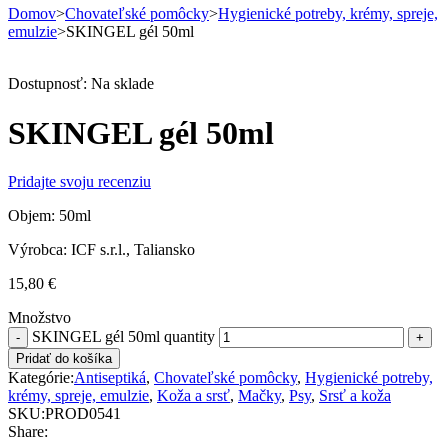
Domov
>
Chovateľské pomôcky
>
Hygienické potreby, krémy, spreje,
emulzie
>
SKINGEL gél 50ml
Dostupnosť:
Na sklade
SKINGEL gél 50ml
Pridajte svoju recenziu
Objem: 50ml
Výrobca: ICF s.r.l., Taliansko
15,80
€
Množstvo
SKINGEL gél 50ml quantity
Pridať do košíka
Kategórie:
Antiseptiká
,
Chovateľské pomôcky
,
Hygienické potreby,
krémy, spreje, emulzie
,
Koža a srsť
,
Mačky
,
Psy
,
Srsť a koža
SKU:
PROD0541
Share: