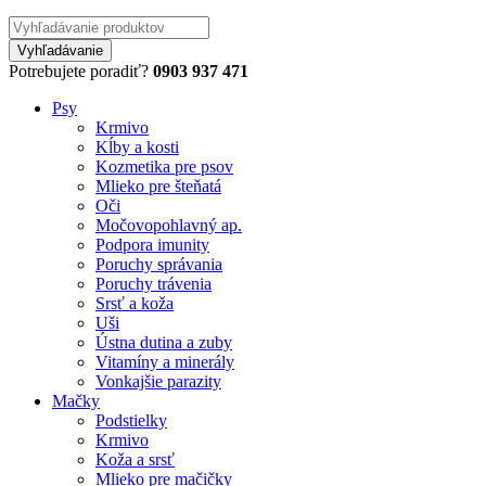
Potrebujete poradiť?
0903 937 471
Psy
Krmivo
Kĺby a kosti
Kozmetika pre psov
Mlieko pre šteňatá
Oči
Močovopohlavný ap.
Podpora imunity
Poruchy správania
Poruchy trávenia
Srsť a koža
Uši
Ústna dutina a zuby
Vitamíny a minerály
Vonkajšie parazity
Mačky
Podstielky
Krmivo
Koža a srsť
Mlieko pre mačičky