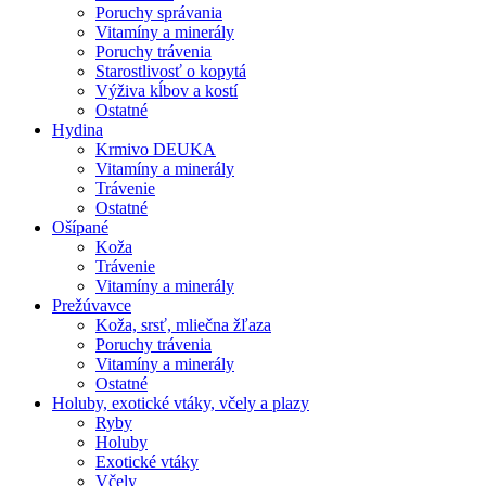
Poruchy správania
Vitamíny a minerály
Poruchy trávenia
Starostlivosť o kopytá
Výživa kĺbov a kostí
Ostatné
Hydina
Krmivo DEUKA
Vitamíny a minerály
Trávenie
Ostatné
Ošípané
Koža
Trávenie
Vitamíny a minerály
Prežúvavce
Koža, srsť, mliečna žľaza
Poruchy trávenia
Vitamíny a minerály
Ostatné
Holuby, exotické vtáky, včely a plazy
Ryby
Holuby
Exotické vtáky
Včely