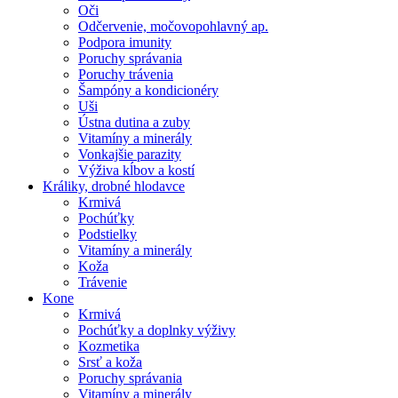
Oči
Odčervenie, močovopohlavný ap.
Podpora imunity
Poruchy správania
Poruchy trávenia
Šampóny a kondicionéry
Uši
Ústna dutina a zuby
Vitamíny a minerály
Vonkajšie parazity
Výživa kĺbov a kostí
Králiky, drobné hlodavce
Krmivá
Pochúťky
Podstielky
Vitamíny a minerály
Koža
Trávenie
Kone
Krmivá
Pochúťky a doplnky výživy
Kozmetika
Srsť a koža
Poruchy správania
Vitamíny a minerály