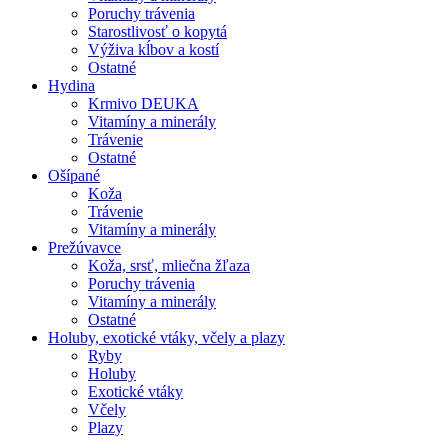
Poruchy trávenia
Starostlivosť o kopytá
Výživa kĺbov a kostí
Ostatné
Hydina
Krmivo DEUKA
Vitamíny a minerály
Trávenie
Ostatné
Ošípané
Koža
Trávenie
Vitamíny a minerály
Prežúvavce
Koža, srsť, mliečna žľaza
Poruchy trávenia
Vitamíny a minerály
Ostatné
Holuby, exotické vtáky, včely a plazy
Ryby
Holuby
Exotické vtáky
Včely
Plazy