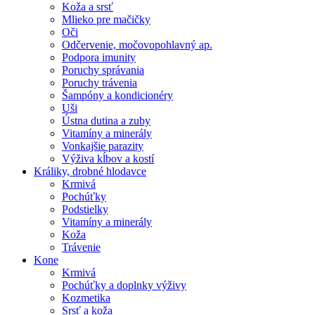
Koža a srsť
Mlieko pre mačičky
Oči
Odčervenie, močovopohlavný ap.
Podpora imunity
Poruchy správania
Poruchy trávenia
Šampóny a kondicionéry
Uši
Ústna dutina a zuby
Vitamíny a minerály
Vonkajšie parazity
Výživa kĺbov a kostí
Králiky, drobné hlodavce
Krmivá
Pochúťky
Podstielky
Vitamíny a minerály
Koža
Trávenie
Kone
Krmivá
Pochúťky a doplnky výživy
Kozmetika
Srsť a koža