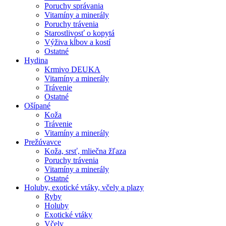
Poruchy správania
Vitamíny a minerály
Poruchy trávenia
Starostlivosť o kopytá
Výživa kĺbov a kostí
Ostatné
Hydina
Krmivo DEUKA
Vitamíny a minerály
Trávenie
Ostatné
Ošípané
Koža
Trávenie
Vitamíny a minerály
Prežúvavce
Koža, srsť, mliečna žľaza
Poruchy trávenia
Vitamíny a minerály
Ostatné
Holuby, exotické vtáky, včely a plazy
Ryby
Holuby
Exotické vtáky
Včely