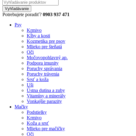
Potrebujete poradiť?
0903 937 471
Psy
Krmivo
Kĺby a kosti
Kozmetika pre psov
Mlieko pre šteňatá
Oči
Močovopohlavný ap.
Podpora imunity
Poruchy správania
Poruchy trávenia
Srsť a koža
Uši
Ústna dutina a zuby
Vitamíny a minerály
Vonkajšie parazity
Mačky
Podstielky
Krmivo
Koža a srsť
Mlieko pre mačičky
Oči