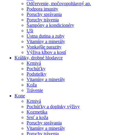
Odčervenie, močovopohlavný ap.
Podpora imunity
Poruchy správania
Poruchy trávenia
Šampóny a kondicionéry
Uši
Ústna dutina a zuby
Vitamíny a minerály
Vonkajšie parazity
Výživa kĺbov a kostí
Králiky, drobné hlodavce
Krmivá
Pochúťky
Podstielky
Vitamíny a minerály
Koža
Trávenie
Kone
Krmivá
Pochúťky a doplnky výživy
Kozmetika
Srsť a koža
Poruchy správania
Vitamíny a minerály
Poruchy trávenia