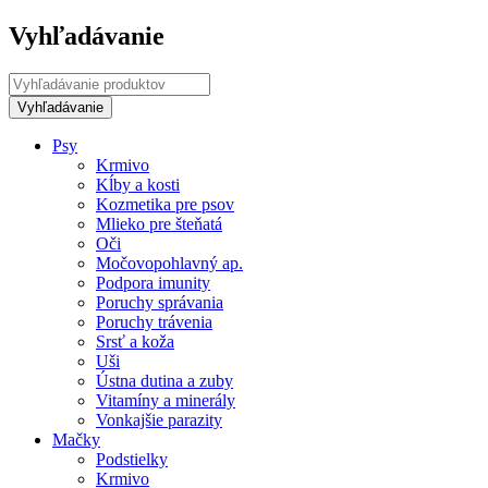
Vyhľadávanie
Psy
Krmivo
Kĺby a kosti
Kozmetika pre psov
Mlieko pre šteňatá
Oči
Močovopohlavný ap.
Podpora imunity
Poruchy správania
Poruchy trávenia
Srsť a koža
Uši
Ústna dutina a zuby
Vitamíny a minerály
Vonkajšie parazity
Mačky
Podstielky
Krmivo