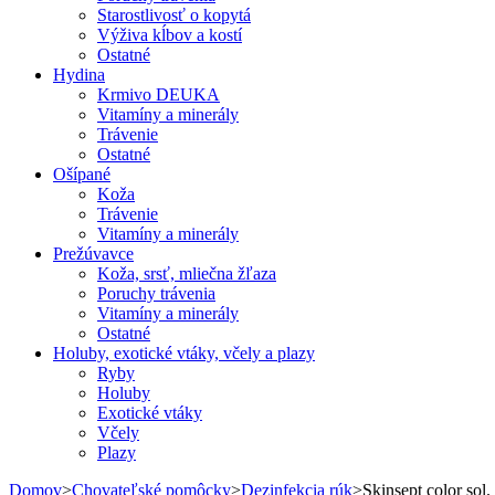
Starostlivosť o kopytá
Výživa kĺbov a kostí
Ostatné
Hydina
Krmivo DEUKA
Vitamíny a minerály
Trávenie
Ostatné
Ošípané
Koža
Trávenie
Vitamíny a minerály
Prežúvavce
Koža, srsť, mliečna žľaza
Poruchy trávenia
Vitamíny a minerály
Ostatné
Holuby, exotické vtáky, včely a plazy
Ryby
Holuby
Exotické vtáky
Včely
Plazy
Domov
>
Chovateľské pomôcky
>
Dezinfekcia rúk
>
Skinsept color sol.