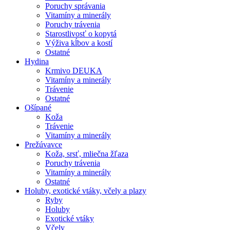
Poruchy správania
Vitamíny a minerály
Poruchy trávenia
Starostlivosť o kopytá
Výživa kĺbov a kostí
Ostatné
Hydina
Krmivo DEUKA
Vitamíny a minerály
Trávenie
Ostatné
Ošípané
Koža
Trávenie
Vitamíny a minerály
Prežúvavce
Koža, srsť, mliečna žľaza
Poruchy trávenia
Vitamíny a minerály
Ostatné
Holuby, exotické vtáky, včely a plazy
Ryby
Holuby
Exotické vtáky
Včely