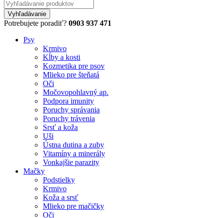
Potrebujete poradiť?
0903 937 471
Psy
Krmivo
Kĺby a kosti
Kozmetika pre psov
Mlieko pre šteňatá
Oči
Močovopohlavný ap.
Podpora imunity
Poruchy správania
Poruchy trávenia
Srsť a koža
Uši
Ústna dutina a zuby
Vitamíny a minerály
Vonkajšie parazity
Mačky
Podstielky
Krmivo
Koža a srsť
Mlieko pre mačičky
Oči