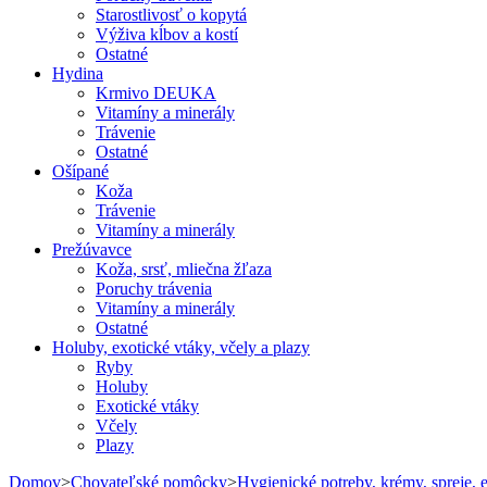
Starostlivosť o kopytá
Výživa kĺbov a kostí
Ostatné
Hydina
Krmivo DEUKA
Vitamíny a minerály
Trávenie
Ostatné
Ošípané
Koža
Trávenie
Vitamíny a minerály
Prežúvavce
Koža, srsť, mliečna žľaza
Poruchy trávenia
Vitamíny a minerály
Ostatné
Holuby, exotické vtáky, včely a plazy
Ryby
Holuby
Exotické vtáky
Včely
Plazy
Domov
>
Chovateľské pomôcky
>
Hygienické potreby, krémy, spreje, 