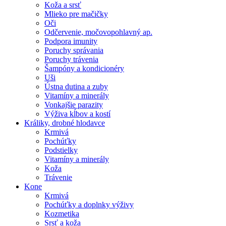
Koža a srsť
Mlieko pre mačičky
Oči
Odčervenie, močovopohlavný ap.
Podpora imunity
Poruchy správania
Poruchy trávenia
Šampóny a kondicionéry
Uši
Ústna dutina a zuby
Vitamíny a minerály
Vonkajšie parazity
Výživa kĺbov a kostí
Králiky, drobné hlodavce
Krmivá
Pochúťky
Podstielky
Vitamíny a minerály
Koža
Trávenie
Kone
Krmivá
Pochúťky a doplnky výživy
Kozmetika
Srsť a koža