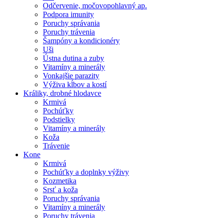
Odčervenie, močovopohlavný ap.
Podpora imunity
Poruchy správania
Poruchy trávenia
Šampóny a kondicionéry
Uši
Ústna dutina a zuby
Vitamíny a minerály
Vonkajšie parazity
Výživa kĺbov a kostí
Králiky, drobné hlodavce
Krmivá
Pochúťky
Podstielky
Vitamíny a minerály
Koža
Trávenie
Kone
Krmivá
Pochúťky a doplnky výživy
Kozmetika
Srsť a koža
Poruchy správania
Vitamíny a minerály
Poruchy trávenia