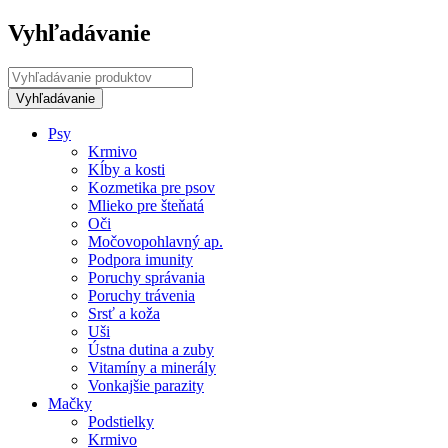
Vyhľadávanie
Psy
Krmivo
Kĺby a kosti
Kozmetika pre psov
Mlieko pre šteňatá
Oči
Močovopohlavný ap.
Podpora imunity
Poruchy správania
Poruchy trávenia
Srsť a koža
Uši
Ústna dutina a zuby
Vitamíny a minerály
Vonkajšie parazity
Mačky
Podstielky
Krmivo