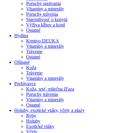
Poruchy správania
Vitamíny a minerály
Poruchy trávenia
Starostlivosť o kopytá
Výživa kĺbov a kostí
Ostatné
Hydina
Krmivo DEUKA
Vitamíny a minerály
Trávenie
Ostatné
Ošípané
Koža
Trávenie
Vitamíny a minerály
Prežúvavce
Koža, srsť, mliečna žľaza
Poruchy trávenia
Vitamíny a minerály
Ostatné
Holuby, exotické vtáky, včely a plazy
Ryby
Holuby
Exotické vtáky
Včely