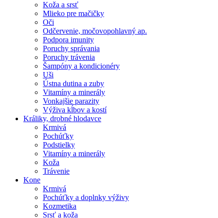
Koža a srsť
Mlieko pre mačičky
Oči
Odčervenie, močovopohlavný ap.
Podpora imunity
Poruchy správania
Poruchy trávenia
Šampóny a kondicionéry
Uši
Ústna dutina a zuby
Vitamíny a minerály
Vonkajšie parazity
Výživa kĺbov a kostí
Králiky, drobné hlodavce
Krmivá
Pochúťky
Podstielky
Vitamíny a minerály
Koža
Trávenie
Kone
Krmivá
Pochúťky a doplnky výživy
Kozmetika
Srsť a koža