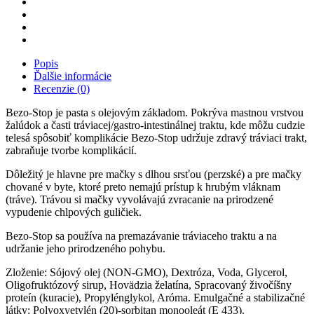
Popis
Ďalšie informácie
Recenzie (0)
Bezo-Stop je pasta s olejovým základom. Pokrýva mastnou vrstvou
žalúdok a časti tráviacej/gastro-intestinálnej traktu, kde môžu cudzie
telesá spôsobiť komplikácie Bezo-Stop udržuje zdravý tráviaci trakt,
zabraňuje tvorbe komplikácií.
Dôležitý je hlavne pre mačky s dlhou srsťou (perzské) a pre mačky
chované v byte, ktoré preto nemajú prístup k hrubým vláknam
(tráve). Trávou si mačky vyvolávajú zvracanie na prirodzené
vypudenie chlpových guličiek.
Bezo-Stop sa používa na premazávanie tráviaceho traktu a na
udržanie jeho prirodzeného pohybu.
Zloženie: Sójový olej (NON-GMO), Dextróza, Voda, Glycerol,
Oligofruktózový sirup, Hovädzia želatína, Spracovaný živočíšny
proteín (kuracie), Propylénglykol, Aróma. Emulgačné a stabilizačné
látky: Polyoxyetylén (20)-sorbitan monooleát (E 433).