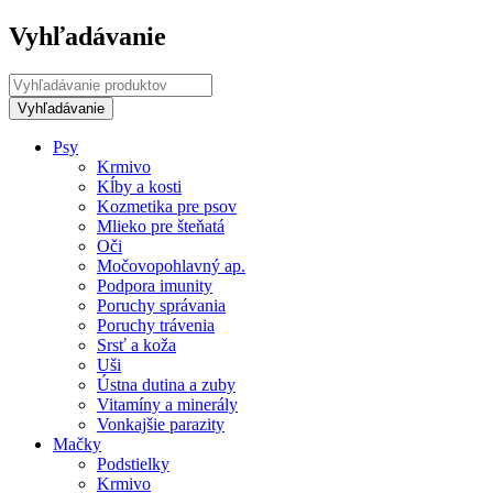
Vyhľadávanie
Psy
Krmivo
Kĺby a kosti
Kozmetika pre psov
Mlieko pre šteňatá
Oči
Močovopohlavný ap.
Podpora imunity
Poruchy správania
Poruchy trávenia
Srsť a koža
Uši
Ústna dutina a zuby
Vitamíny a minerály
Vonkajšie parazity
Mačky
Podstielky
Krmivo