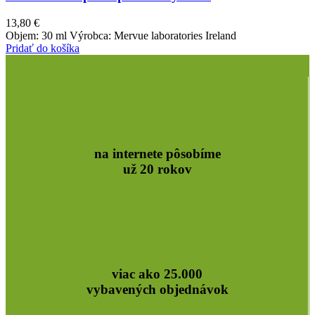
13,80
€
Objem: 30 ml Výrobca: Mervue laboratories Ireland
Pridať do košíka
na internete pôsobíme
už 20 rokov
viac ako 25.000
vybavených objednávok