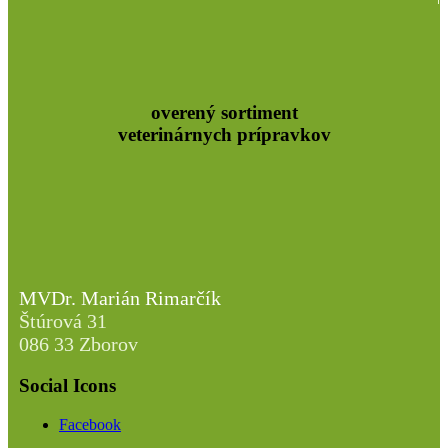
overený sortiment
veterinárnych prípravkov
MVDr. Marián Rimarčík
Štúrová 31
086 33 Zborov
Social Icons
Facebook