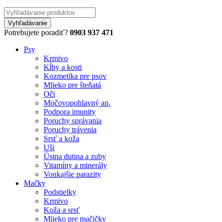
Potrebujete poradiť?
0903 937 471
Psy
Krmivo
Kĺby a kosti
Kozmetika pre psov
Mlieko pre šteňatá
Oči
Močovopohlavný ap.
Podpora imunity
Poruchy správania
Poruchy trávenia
Srsť a koža
Uši
Ústna dutina a zuby
Vitamíny a minerály
Vonkajšie parazity
Mačky
Podstielky
Krmivo
Koža a srsť
Mlieko pre mačičky