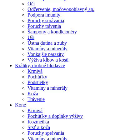
Oči
Odčervenie, močovopohlavný ap.
Podpora imunity
Poruchy správania
Poruchy trávenia
Šampóny a kondicionéry
Uši
Ústna dutina a zuby
Vitamíny a minerály
Vonkajšie parazity
Výživa kĺbov a kostí
Králiky, drobné hlodavce
Krmivá
Pochúťky
Podstielky
Vitamíny a minerály
Koža
Trávenie
Kone
Krmivá
Pochúťky a doplnky výživy
Kozmetika
Srsť a koža
Poruchy správania
Vitamíny a minerály