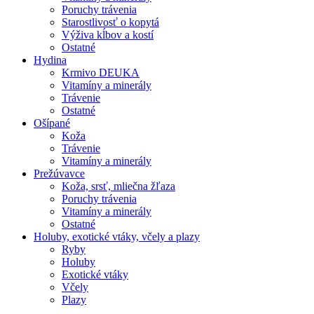
Poruchy trávenia
Starostlivosť o kopytá
Výživa kĺbov a kostí
Ostatné
Hydina
Krmivo DEUKA
Vitamíny a minerály
Trávenie
Ostatné
Ošípané
Koža
Trávenie
Vitamíny a minerály
Prežúvavce
Koža, srsť, mliečna žľaza
Poruchy trávenia
Vitamíny a minerály
Ostatné
Holuby, exotické vtáky, včely a plazy
Ryby
Holuby
Exotické vtáky
Včely
Plazy