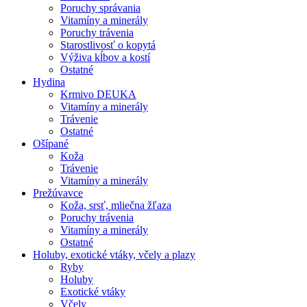
Poruchy správania
Vitamíny a minerály
Poruchy trávenia
Starostlivosť o kopytá
Výživa kĺbov a kostí
Ostatné
Hydina
Krmivo DEUKA
Vitamíny a minerály
Trávenie
Ostatné
Ošípané
Koža
Trávenie
Vitamíny a minerály
Prežúvavce
Koža, srsť, mliečna žľaza
Poruchy trávenia
Vitamíny a minerály
Ostatné
Holuby, exotické vtáky, včely a plazy
Ryby
Holuby
Exotické vtáky
Včely