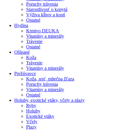
Poruchy trávenia
Starostlivosť o kopytá
Výživa kĺbov a kostí
Ostatné
Hydina
Krmivo DEUKA
Vitamíny a minerály
Trávenie
Ostatné
Ošípané
Koža
Trávenie
Vitamíny a minerály
Prežúvavce
Koža, srsť, mliečna žľaza
Poruchy trávenia
Vitamíny a minerály
Ostatné
Holuby, exotické vtáky, včely a plazy
Ryby
Holuby
Exotické vtáky
Včely
Plazy