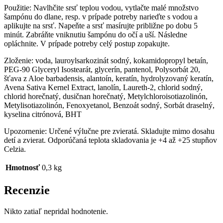
Použitie: Navlhčite srsť teplou vodou, vytlačte malé množstvo
šampónu do dlane, resp. v prípade potreby narieďte s vodou a
aplikujte na srsť. Napeňte a srsť masírujte približne po dobu 5
minút. Zabráňte vniknutiu šampónu do očí a uší. Následne
opláchnite. V prípade potreby celý postup zopakujte.
Zloženie: voda, lauroylsarkozinát sodný, kokamidopropyl betaín,
PEG-90 Glyceryl Isostearát, glycerín, pantenol, Polysorbát 20,
šťava z Aloe barbadensis, alantoín, keratín, hydrolyzovaný keratín,
Avena Sativa Kernel Extract, lanolín, Laureth-2, chlorid sodný,
chlorid horečnatý, dusičnan horečnatý, Metylchloroisotiazolinón,
Metylisotiazolinón, Fenoxyetanol, Benzoát sodný, Sorbát draselný,
kyselina citrónová, BHT
Upozornenie: Určené výlučne pre zvieratá. Skladujte mimo dosahu
detí a zvierat. Odporúčaná teplota skladovania je +4 až +25 stupňov
Celzia.
Hmotnosť
0,3 kg
Recenzie
Nikto zatiaľ nepridal hodnotenie.