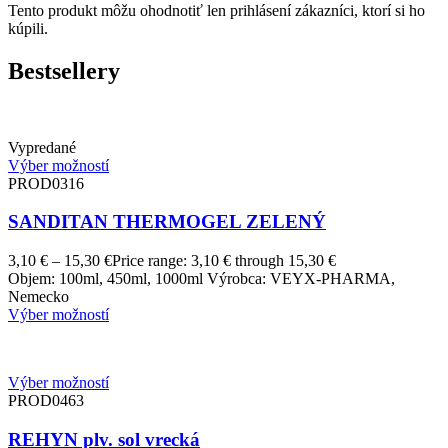
Tento produkt môžu ohodnotiť len prihlásení zákazníci, ktorí si ho
kúpili.
Bestsellery
Vypredané
Výber možností
PROD0316
SANDITAN THERMOGEL ZELENÝ
3,10
€
–
15,30
€
Price range: 3,10 € through 15,30 €
Objem: 100ml, 450ml, 1000ml Výrobca: VEYX-PHARMA,
Nemecko
Výber možností
Výber možností
PROD0463
REHYN plv. sol vrecká