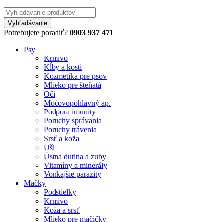
Potrebujete poradiť?
0903 937 471
Psy
Krmivo
Kĺby a kosti
Kozmetika pre psov
Mlieko pre šteňatá
Oči
Močovopohlavný ap.
Podpora imunity
Poruchy správania
Poruchy trávenia
Srsť a koža
Uši
Ústna dutina a zuby
Vitamíny a minerály
Vonkajšie parazity
Mačky
Podstielky
Krmivo
Koža a srsť
Mlieko pre mačičky