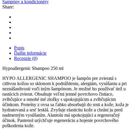
Šampóny a kondicionéry
Share:
Popis
Ďalšie informácie
Recenzie (0)
Hypoallergenic Shampoo 250 ml
HYPO ALLERGENIC SHAMPOO je šampón pre zvieratá s
citlivou kožou so sklonom k podráždeniu, alergiám, vysúšaniu a pri
neznášanlivosti voči iným šampónom. Je možné ho používať tiež u
rastúcich zvierat. Obsahuje veľmi jemné povrchovo čistiace,
zvlhčujúce a mnohé iné zložky s upokojujúcim a zvlhčujúcim
účinkom. Proteíny z ovsa sa ľahko absorbujú do srsti a kože, koža je
hydratovaná a srsť lesklá. Zvyšuje elasticitu kože a chráni ju pred
nadmerným vysúšaním. Alantoín má upokojujúci a regeneračný
účinok. Pantenol urýchľuje regeneráciu a hojenie povrchového
poškodenia kože.