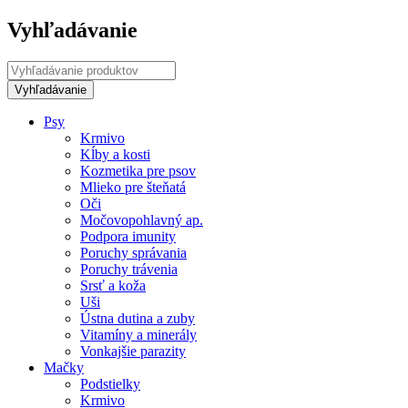
Vyhľadávanie
Psy
Krmivo
Kĺby a kosti
Kozmetika pre psov
Mlieko pre šteňatá
Oči
Močovopohlavný ap.
Podpora imunity
Poruchy správania
Poruchy trávenia
Srsť a koža
Uši
Ústna dutina a zuby
Vitamíny a minerály
Vonkajšie parazity
Mačky
Podstielky
Krmivo