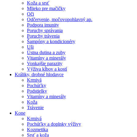
Koža a srsť
Mlieko pre mačičky
Oči
Odčervenie, močovopohlavný ap.
Podpora imunity
Poruchy správania
Poruchy trávenia
Šampóny a kondicionéry
Uši
Ústna dutina a zuby
Vitamíny a minerály
Vonkajšie parazity
Výživa kĺbov a kostí
Králiky, drobné hlodavce
Krmivá
Pochúťky
Podstielky
Vitamíny a minerály
Koža
Trávenie
Kone
Krmivá
Pochúťky a doplnky výživy
Kozmetika
Srsť a koža