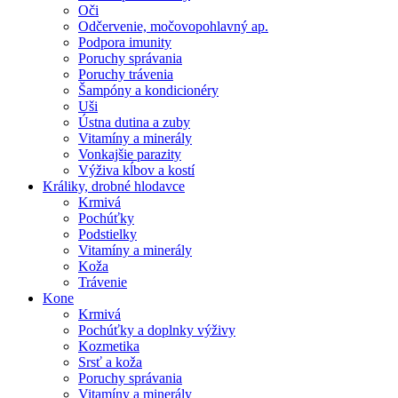
Oči
Odčervenie, močovopohlavný ap.
Podpora imunity
Poruchy správania
Poruchy trávenia
Šampóny a kondicionéry
Uši
Ústna dutina a zuby
Vitamíny a minerály
Vonkajšie parazity
Výživa kĺbov a kostí
Králiky, drobné hlodavce
Krmivá
Pochúťky
Podstielky
Vitamíny a minerály
Koža
Trávenie
Kone
Krmivá
Pochúťky a doplnky výživy
Kozmetika
Srsť a koža
Poruchy správania
Vitamíny a minerály