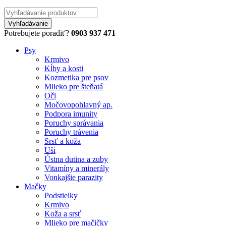
Potrebujete poradiť?
0903 937 471
Psy
Krmivo
Kĺby a kosti
Kozmetika pre psov
Mlieko pre šteňatá
Oči
Močovopohlavný ap.
Podpora imunity
Poruchy správania
Poruchy trávenia
Srsť a koža
Uši
Ústna dutina a zuby
Vitamíny a minerály
Vonkajšie parazity
Mačky
Podstielky
Krmivo
Koža a srsť
Mlieko pre mačičky