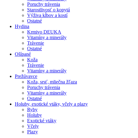
Poruchy trávenia
Starostlivosť o kopytá
Výživa kĺbov a kostí
Ostatné
Hydina
Krmivo DEUKA
Vitamíny a minerály
Trávenie
Ostatné
Ošípané
Koža
Trávenie
Vitamíny a minerály
Prežúvavce
Koža, srsť, mliečna žľaza
Poruchy trávenia
Vitamíny a minerály
Ostatné
Holuby, exotické vtáky, včely a plazy
Ryby
Holuby
Exotické vtáky
Včely
Plazy