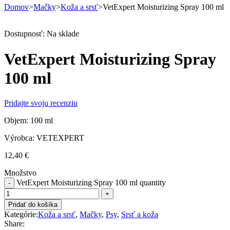
Domov
>
Mačky
>
Koža a srsť
>
VetExpert Moisturizing Spray 100 ml
Dostupnosť:
Na sklade
VetExpert Moisturizing Spray
100 ml
Pridajte svoju recenziu
Objem: 100 ml
Výrobca: VETEXPERT
12,40
€
Množstvo
VetExpert Moisturizing Spray 100 ml quantity
Pridať do košíka
Kategórie:
Koža a srsť
,
Mačky
,
Psy
,
Srsť a koža
Share: