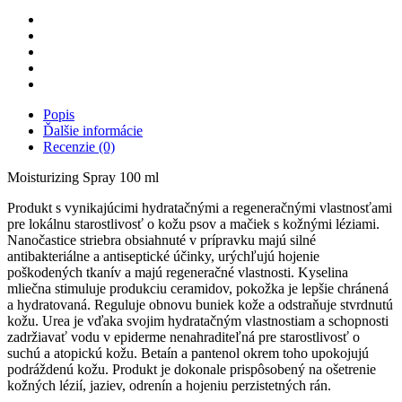
Popis
Ďalšie informácie
Recenzie (0)
Moisturizing Spray 100 ml
Produkt s vynikajúcimi hydratačnými a regeneračnými vlastnosťami
pre lokálnu starostlivosť o kožu psov a mačiek s kožnými léziami.
Nanočastice striebra obsiahnuté v prípravku majú silné
antibakteriálne a antiseptické účinky, urýchľujú hojenie
poškodených tkanív a majú regeneračné vlastnosti. Kyselina
mliečna stimuluje produkciu ceramidov, pokožka je lepšie chránená
a hydratovaná. Reguluje obnovu buniek kože a odstraňuje stvrdnutú
kožu. Urea je vďaka svojim hydratačným vlastnostiam a schopnosti
zadržiavať vodu v epiderme nenahraditeľná pre starostlivosť o
suchú a atopickú kožu. Betaín a pantenol okrem toho upokojujú
podráždenú kožu. Produkt je dokonale prispôsobený na ošetrenie
kožných lézií, jaziev, odrenín a hojeniu perzistetných rán.