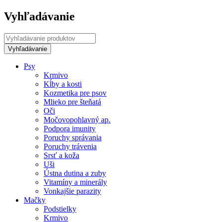
Vyhľadávanie
Psy
Krmivo
Kĺby a kosti
Kozmetika pre psov
Mlieko pre šteňatá
Oči
Močovopohlavný ap.
Podpora imunity
Poruchy správania
Poruchy trávenia
Srsť a koža
Uši
Ústna dutina a zuby
Vitamíny a minerály
Vonkajšie parazity
Mačky
Podstielky
Krmivo