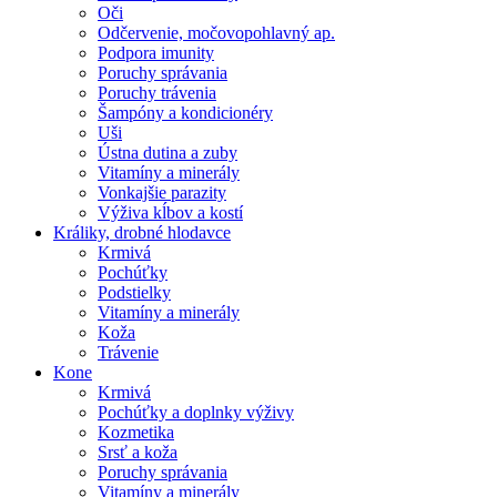
Oči
Odčervenie, močovopohlavný ap.
Podpora imunity
Poruchy správania
Poruchy trávenia
Šampóny a kondicionéry
Uši
Ústna dutina a zuby
Vitamíny a minerály
Vonkajšie parazity
Výživa kĺbov a kostí
Králiky, drobné hlodavce
Krmivá
Pochúťky
Podstielky
Vitamíny a minerály
Koža
Trávenie
Kone
Krmivá
Pochúťky a doplnky výživy
Kozmetika
Srsť a koža
Poruchy správania
Vitamíny a minerály