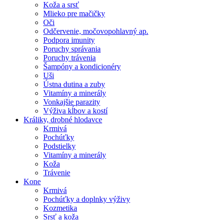
Koža a srsť
Mlieko pre mačičky
Oči
Odčervenie, močovopohlavný ap.
Podpora imunity
Poruchy správania
Poruchy trávenia
Šampóny a kondicionéry
Uši
Ústna dutina a zuby
Vitamíny a minerály
Vonkajšie parazity
Výživa kĺbov a kostí
Králiky, drobné hlodavce
Krmivá
Pochúťky
Podstielky
Vitamíny a minerály
Koža
Trávenie
Kone
Krmivá
Pochúťky a doplnky výživy
Kozmetika
Srsť a koža