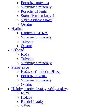
Poruchy správania
Vitamíny a minerály
Poruchy trávenia
Starostlivosť o kopytá
Výživa kĺbov a kostí
Ostatné
Hydina
Krmivo DEUKA
Vitamíny a minerály
Trávenie
Ostatné
Ošípané
Koža
Trávenie
Vitamíny a minerály
Prežúvavce
Koža, srsť, mliečna žľaza
Poruchy trávenia
Vitamíny a minerály
Ostatné
Holuby, exotické vtáky, včely a plazy
Ryby
Holuby
Exotické vtáky
Včely