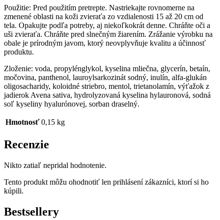
Použitie: Pred použitím pretrepte. Nastriekajte rovnomerne na
zmenené oblasti na koži zvieraťa zo vzdialenosti 15 až 20 cm od
tela. Opakujte podľa potreby, aj niekoľkokrát denne. Chráňte oči a
uši zvieraťa. Chráňte pred slnečným žiarením. Zrážanie výrobku na
obale je prírodným javom, ktorý neovplyvňuje kvalitu a účinnosť
produktu.
Zloženie: voda, propylénglykol, kyselina mliečna, glycerín, betaín,
močovina, panthenol, lauroylsarkozinát sodný, inulín, alfa-glukán
oligosacharidy, koloidné striebro, mentol, trietanolamín, výťažok z
jadierok Avena sativa, hydrolyzovaná kyselina hylauronová, sodná
soľ kyseliny hyalurónovej, sorban draselný.
Hmotnosť
0,15 kg
Recenzie
Nikto zatiaľ nepridal hodnotenie.
Tento produkt môžu ohodnotiť len prihlásení zákazníci, ktorí si ho
kúpili.
Bestsellery