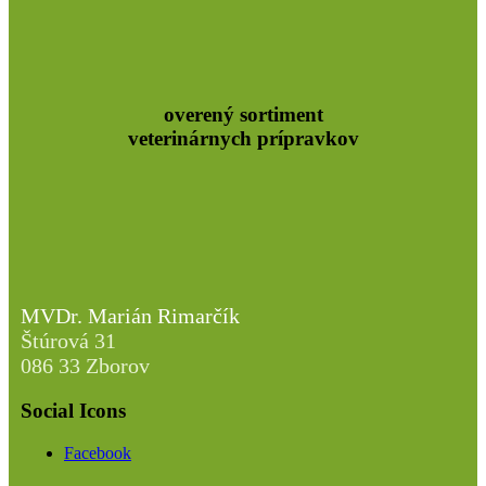
overený sortiment
veterinárnych prípravkov
MVDr. Marián Rimarčík
Štúrová 31
086 33 Zborov
Social Icons
Facebook