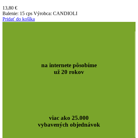
13,80
€
Balenie: 15 cps Výrobca: CANDIOLI
Pridať do košíka
na internete pôsobíme
už 20 rokov
viac ako 25.000
vybavených objednávok