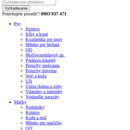
Potrebujete poradiť?
0903 937 471
Psy
Krmivo
Kĺby a kosti
Kozmetika pre psov
Mlieko pre šteňatá
Oči
Močovopohlavný ap.
Podpora imunity
Poruchy správania
Poruchy trávenia
Srsť a koža
Uši
Ústna dutina a zuby
Vitamíny a minerály
Vonkajšie parazity
Mačky
Podstielky
Krmivo
Koža a srsť
Mlieko pre mačičky
Oči