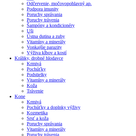
Odčervenie, močovopohlavný ap.
Podpora imunity
Poruchy správania
Poruchy trávenia
Šampóny a kondicionéry
Uši
Ústna dutina a zuby
Vitamíny a minerály
Vonkajšie parazity
Výživa kĺbov a kostí
Králiky, drobné hlodavce
Krmivá
Pochúťky
Podstielky
Vitamíny a minerály
Koža
Trávenie
Kone
Krmivá
Pochúťky a doplnky výživy
Kozmetika
Srsť a koža
Poruchy správania
Vitamíny a minerály
Poruchy trávenia