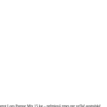
arrot Loro Parque Mix 15 kg – prémiová zmes pre veľké australské