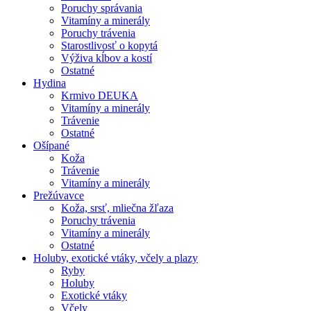
Poruchy správania
Vitamíny a minerály
Poruchy trávenia
Starostlivosť o kopytá
Výživa kĺbov a kostí
Ostatné
Hydina
Krmivo DEUKA
Vitamíny a minerály
Trávenie
Ostatné
Ošípané
Koža
Trávenie
Vitamíny a minerály
Prežúvavce
Koža, srsť, mliečna žľaza
Poruchy trávenia
Vitamíny a minerály
Ostatné
Holuby, exotické vtáky, včely a plazy
Ryby
Holuby
Exotické vtáky
Včely