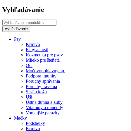
Vyhľadávanie
Psy
Krmivo
Kĺby a kosti
Kozmetika pre psov
Mlieko pre šteňatá
Oči
Močovopohlavný ap.
Podpora imunity
Poruchy správania
Poruchy trávenia
Srsť a koža
Uši
Ústna dutina a zuby
Vitamíny a minerály
Vonkajšie parazity
Mačky
Podstielky
Krmivo