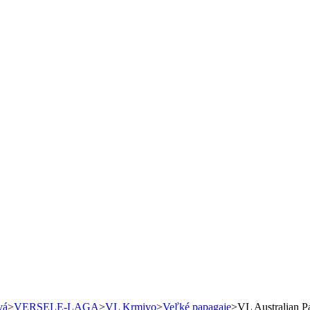
vá
>
VERSELE-LAGA
>
VL Krmivo
>
Veľké papagaje
>
VL Australian P