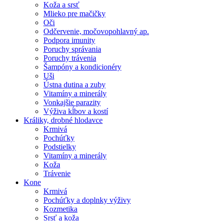
Koža a srsť
Mlieko pre mačičky
Oči
Odčervenie, močovopohlavný ap.
Podpora imunity
Poruchy správania
Poruchy trávenia
Šampóny a kondicionéry
Uši
Ústna dutina a zuby
Vitamíny a minerály
Vonkajšie parazity
Výživa kĺbov a kostí
Králiky, drobné hlodavce
Krmivá
Pochúťky
Podstielky
Vitamíny a minerály
Koža
Trávenie
Kone
Krmivá
Pochúťky a doplnky výživy
Kozmetika
Srsť a koža