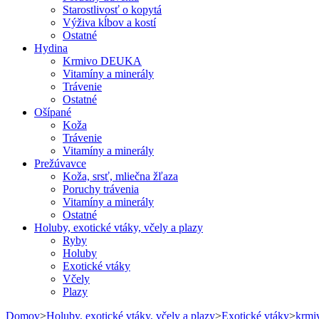
Starostlivosť o kopytá
Výživa kĺbov a kostí
Ostatné
Hydina
Krmivo DEUKA
Vitamíny a minerály
Trávenie
Ostatné
Ošípané
Koža
Trávenie
Vitamíny a minerály
Prežúvavce
Koža, srsť, mliečna žľaza
Poruchy trávenia
Vitamíny a minerály
Ostatné
Holuby, exotické vtáky, včely a plazy
Ryby
Holuby
Exotické vtáky
Včely
Plazy
Domov
>
Holuby, exotické vtáky, včely a plazy
>
Exotické vtáky
>
krmi