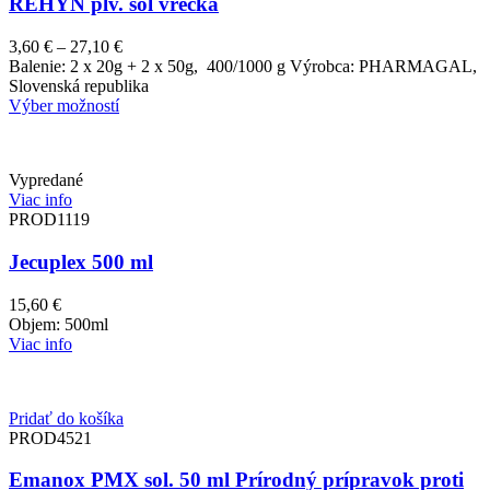
REHYN plv. sol vrecká
Price
3,60
€
–
27,10
€
range:
Balenie: 2 x 20g + 2 x 50g, 400/1000 g Výrobca: PHARMAGAL,
3,60 €
Slovenská republika
through
Výber možností
27,10 €
Vypredané
Viac info
PROD1119
Jecuplex 500 ml
15,60
€
Objem: 500ml
Viac info
Pridať do košíka
PROD4521
Emanox PMX sol. 50 ml Prírodný prípravok proti