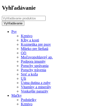
Vyhľadávanie
Psy
Krmivo
Kĺby a kosti
Kozmetika pre psov
Mlieko pre šteňatá
Oči
Močovopohlavný ap.
Podpora imunity
Poruchy správania
Poruchy trávenia
Srsť a koža
Uši
Ústna dutina a zuby
Vitamíny a minerály
Vonkajšie parazity
Mačky
Podstielky
Krmivo