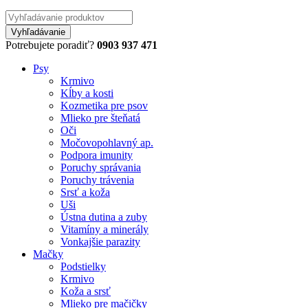
Potrebujete poradiť?
0903 937 471
Psy
Krmivo
Kĺby a kosti
Kozmetika pre psov
Mlieko pre šteňatá
Oči
Močovopohlavný ap.
Podpora imunity
Poruchy správania
Poruchy trávenia
Srsť a koža
Uši
Ústna dutina a zuby
Vitamíny a minerály
Vonkajšie parazity
Mačky
Podstielky
Krmivo
Koža a srsť
Mlieko pre mačičky