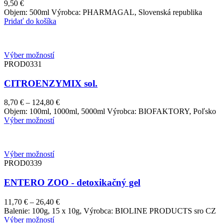
9,50
€
Objem: 500ml Výrobca: PHARMAGAL, Slovenská republika
Pridať do košíka
Výber možností
PROD0331
CITROENZYMIX sol.
Price
8,70
€
–
124,80
€
range:
Objem: 100ml, 1000ml, 5000ml Výrobca: BIOFAKTORY, Poľsko
8,70 €
Výber možností
through
124,80 €
Výber možností
PROD0339
ENTERO ZOO - detoxikačný gel
Price
11,70
€
–
26,40
€
range:
Balenie: 100g, 15 x 10g, Výrobca: BIOLINE PRODUCTS sro CZ
11,70 €
Výber možností