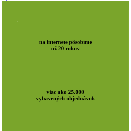
through
26,40 €
na internete pôsobíme
už 20 rokov
viac ako 25.000
vybavených objednávok