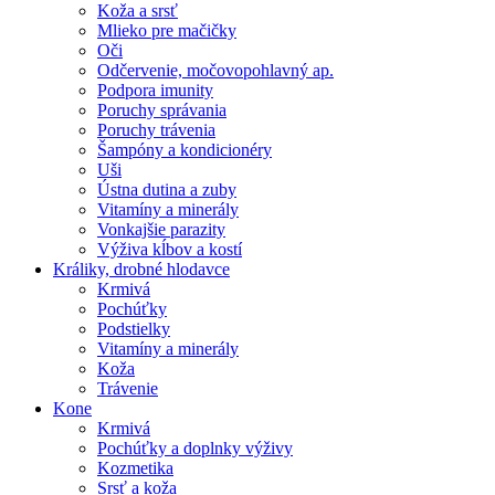
Koža a srsť
Mlieko pre mačičky
Oči
Odčervenie, močovopohlavný ap.
Podpora imunity
Poruchy správania
Poruchy trávenia
Šampóny a kondicionéry
Uši
Ústna dutina a zuby
Vitamíny a minerály
Vonkajšie parazity
Výživa kĺbov a kostí
Králiky, drobné hlodavce
Krmivá
Pochúťky
Podstielky
Vitamíny a minerály
Koža
Trávenie
Kone
Krmivá
Pochúťky a doplnky výživy
Kozmetika
Srsť a koža