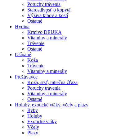
Poruchy trávenia
Starostlivosť o kopytá
Výživa kĺbov a kostí
Ostatné
Hydina
Krmivo DEUKA
Vitamíny a minerály
Trávenie
Ostatné
Ošípané
Koža
Trávenie
Vitamíny a minerály
Prežúvavce
Koža, srsť, mliečna žľaza
Poruchy trávenia
Vitamíny a minerály
Ostatné
Holuby, exotické vtáky, včely a plazy
Ryby
Holuby
Exotické vtáky
Včely
Plazy