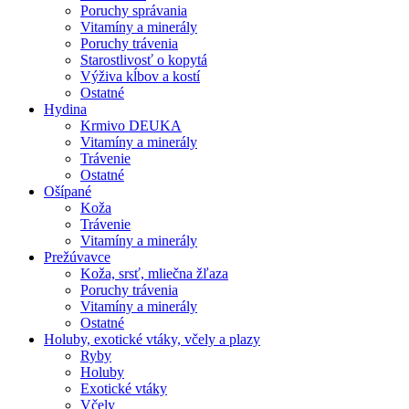
Poruchy správania
Vitamíny a minerály
Poruchy trávenia
Starostlivosť o kopytá
Výživa kĺbov a kostí
Ostatné
Hydina
Krmivo DEUKA
Vitamíny a minerály
Trávenie
Ostatné
Ošípané
Koža
Trávenie
Vitamíny a minerály
Prežúvavce
Koža, srsť, mliečna žľaza
Poruchy trávenia
Vitamíny a minerály
Ostatné
Holuby, exotické vtáky, včely a plazy
Ryby
Holuby
Exotické vtáky
Včely