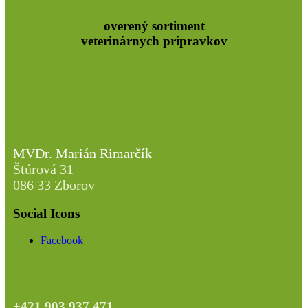
overený sortiment
veterinárnych prípravkov
MVDr. Marián Rimarčík
Štúrová 31
086 33 Zborov
Social Icons
Facebook
+421 903 937 471