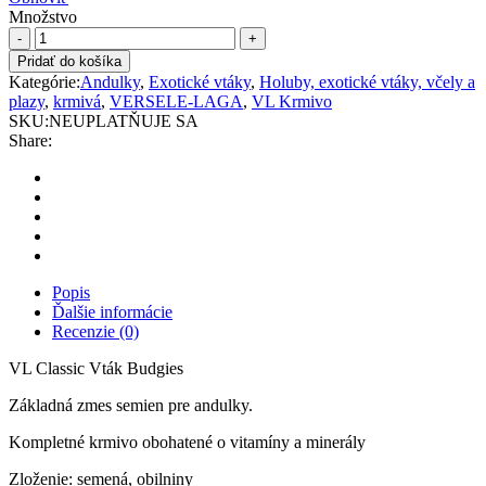
Množstvo
VL
Classic
Pridať do košíka
Vták
Kategórie:
Andulky
,
Exotické vtáky
,
Holuby, exotické vtáky, včely a
Budgies
plazy
,
krmivá
,
VERSELE-LAGA
,
VL Krmivo
-
SKU:
NEUPLATŇUJE SA
ekonomická
Share:
zmes
pre
andulky
quantity
Popis
Ďalšie informácie
Recenzie (0)
VL Classic Vták Budgies
Základná zmes semien pre andulky.
Kompletné krmivo obohatené o vitamíny a minerály
Zloženie: semená, obilniny