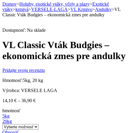
Domov
>
Holuby, exotické vtáky, včely a plazy
>
Exotické
vtáky
>
krmivá
>
VERSELE-LAGA
>
VL Krmivo
>
Andulky
>
VL
Classic Vták Budgies – ekonomická zmes pre andulky
Dostupnosť:
Na sklade
VL Classic Vták Budgies –
ekonomická zmes pre andulky
Pridajte svoju recenziu
Hmotnosť:5kg, 20 kg
Výrobca: VERSELE LAGA
Price
14,10
€
–
36,90
€
range:
hmotnosť
14,10 €
5kg
through
20kg
36,90 €
Obnoviť