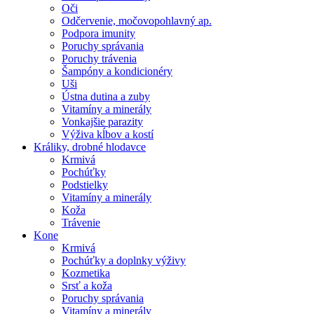
Oči
Odčervenie, močovopohlavný ap.
Podpora imunity
Poruchy správania
Poruchy trávenia
Šampóny a kondicionéry
Uši
Ústna dutina a zuby
Vitamíny a minerály
Vonkajšie parazity
Výživa kĺbov a kostí
Králiky, drobné hlodavce
Krmivá
Pochúťky
Podstielky
Vitamíny a minerály
Koža
Trávenie
Kone
Krmivá
Pochúťky a doplnky výživy
Kozmetika
Srsť a koža
Poruchy správania
Vitamíny a minerály