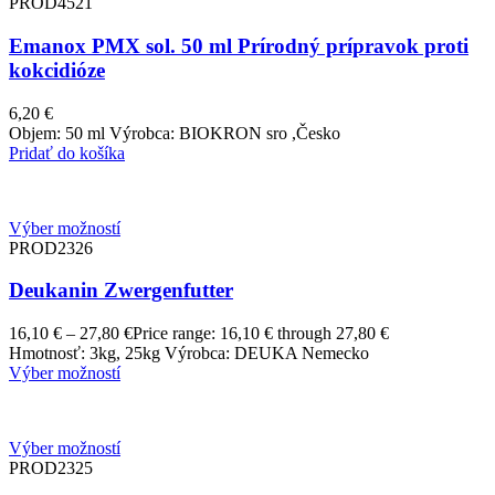
PROD4521
Emanox PMX sol. 50 ml Prírodný prípravok proti
kokcidióze
6,20
€
Objem: 50 ml Výrobca: BIOKRON sro ,Česko
Pridať do košíka
Výber možností
PROD2326
Deukanin Zwergenfutter
16,10
€
–
27,80
€
Price range: 16,10 € through 27,80 €
Hmotnosť: 3kg, 25kg Výrobca: DEUKA Nemecko
Výber možností
Výber možností
PROD2325