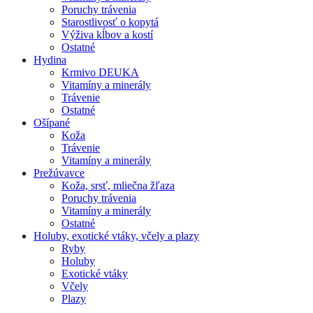
Poruchy trávenia
Starostlivosť o kopytá
Výživa kĺbov a kostí
Ostatné
Hydina
Krmivo DEUKA
Vitamíny a minerály
Trávenie
Ostatné
Ošípané
Koža
Trávenie
Vitamíny a minerály
Prežúvavce
Koža, srsť, mliečna žľaza
Poruchy trávenia
Vitamíny a minerály
Ostatné
Holuby, exotické vtáky, včely a plazy
Ryby
Holuby
Exotické vtáky
Včely
Plazy