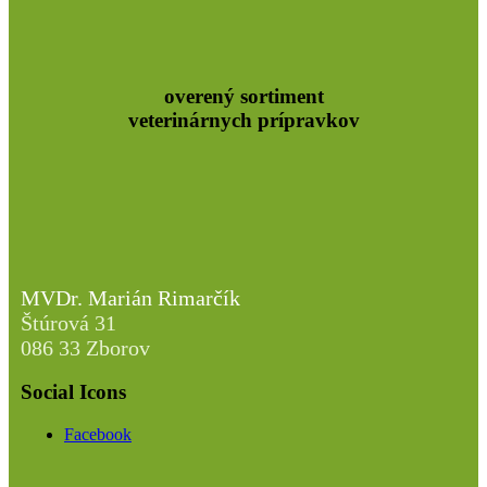
overený sortiment
veterinárnych prípravkov
MVDr. Marián Rimarčík
Štúrová 31
086 33 Zborov
Social Icons
Facebook