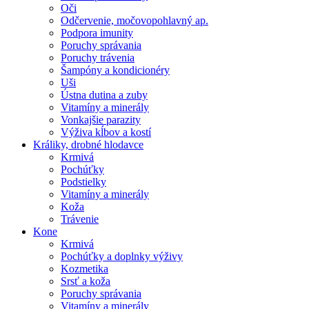
Oči
Odčervenie, močovopohlavný ap.
Podpora imunity
Poruchy správania
Poruchy trávenia
Šampóny a kondicionéry
Uši
Ústna dutina a zuby
Vitamíny a minerály
Vonkajšie parazity
Výživa kĺbov a kostí
Králiky, drobné hlodavce
Krmivá
Pochúťky
Podstielky
Vitamíny a minerály
Koža
Trávenie
Kone
Krmivá
Pochúťky a doplnky výživy
Kozmetika
Srsť a koža
Poruchy správania
Vitamíny a minerály