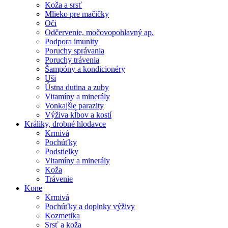
Koža a srsť
Mlieko pre mačičky
Oči
Odčervenie, močovopohlavný ap.
Podpora imunity
Poruchy správania
Poruchy trávenia
Šampóny a kondicionéry
Uši
Ústna dutina a zuby
Vitamíny a minerály
Vonkajšie parazity
Výživa kĺbov a kostí
Králiky, drobné hlodavce
Krmivá
Pochúťky
Podstielky
Vitamíny a minerály
Koža
Trávenie
Kone
Krmivá
Pochúťky a doplnky výživy
Kozmetika
Srsť a koža