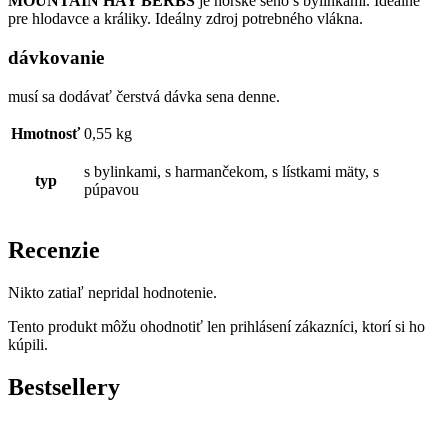
MOUNTAIN HAY BERBS
je horské seno s bylinkami. Ideálne
pre hlodavce a králiky. Ideálny zdroj potrebného vlákna.
dávkovanie
musí sa dodávať čerstvá dávka sena denne.
Hmotnosť
0,55 kg
s bylinkami, s harmančekom, s lístkami mäty, s
typ
púpavou
Recenzie
Nikto zatiaľ nepridal hodnotenie.
Tento produkt môžu ohodnotiť len prihlásení zákazníci, ktorí si ho
kúpili.
Bestsellery