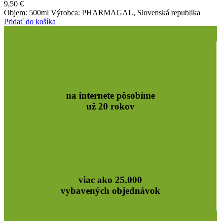
9,50
€
Objem: 500ml Výrobca: PHARMAGAL, Slovenská republika
Pridať do košíka
na internete pôsobíme
už 20 rokov
viac ako 25.000
vybavených objednávok