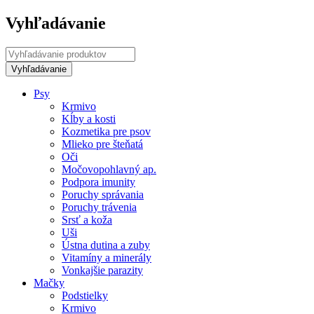
Vyhľadávanie
Psy
Krmivo
Kĺby a kosti
Kozmetika pre psov
Mlieko pre šteňatá
Oči
Močovopohlavný ap.
Podpora imunity
Poruchy správania
Poruchy trávenia
Srsť a koža
Uši
Ústna dutina a zuby
Vitamíny a minerály
Vonkajšie parazity
Mačky
Podstielky
Krmivo