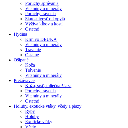
Poruchy správania
Vitamíny a minerály
Poruchy trávenia
Starostlivosť o kopytá
Výživa kĺbov a kostí
Ostatné
Hydina
Krmivo DEUKA
Vitamíny a minerály
Trávenie
Ostatné
Ošípané
Koža
Trávenie
Vitamíny a minerály
Prežúvavce
Koža, srsť, mliečna žľaza
Poruchy trávenia
Vitamíny a minerály
Ostatné
Holuby, exotické vtáky, včely a plazy
Ryby
Holuby
Exotické vtáky
Včely