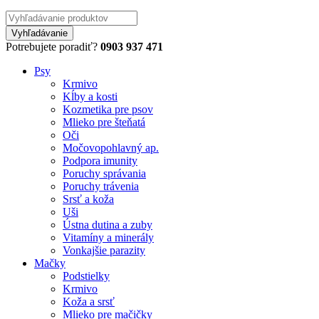
Potrebujete poradiť?
0903 937 471
Psy
Krmivo
Kĺby a kosti
Kozmetika pre psov
Mlieko pre šteňatá
Oči
Močovopohlavný ap.
Podpora imunity
Poruchy správania
Poruchy trávenia
Srsť a koža
Uši
Ústna dutina a zuby
Vitamíny a minerály
Vonkajšie parazity
Mačky
Podstielky
Krmivo
Koža a srsť
Mlieko pre mačičky