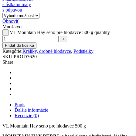
s lístkami mäty
s púpavou
Obnoviť
Množstvo
VL Mountain Hay seno pre hlodavce 500 g quantity
Pridať do košíka
Kategórie:
Králiky, drobné hlodavce
,
Podstielky
SKU:
PROD3620
Share:
Popis
Ďalšie informácie
Recenzie (0)
VL Mountain Hay seno pre hlodavce 500 g