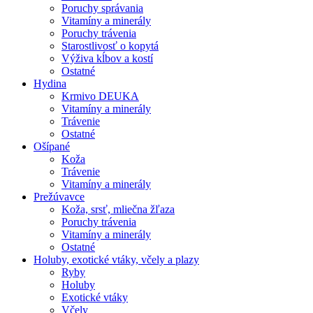
Poruchy správania
Vitamíny a minerály
Poruchy trávenia
Starostlivosť o kopytá
Výživa kĺbov a kostí
Ostatné
Hydina
Krmivo DEUKA
Vitamíny a minerály
Trávenie
Ostatné
Ošípané
Koža
Trávenie
Vitamíny a minerály
Prežúvavce
Koža, srsť, mliečna žľaza
Poruchy trávenia
Vitamíny a minerály
Ostatné
Holuby, exotické vtáky, včely a plazy
Ryby
Holuby
Exotické vtáky
Včely