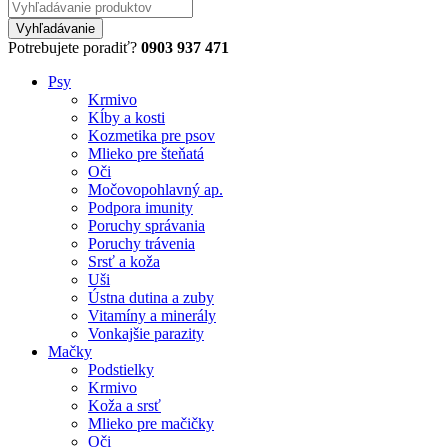
Potrebujete poradiť?
0903 937 471
Psy
Krmivo
Kĺby a kosti
Kozmetika pre psov
Mlieko pre šteňatá
Oči
Močovopohlavný ap.
Podpora imunity
Poruchy správania
Poruchy trávenia
Srsť a koža
Uši
Ústna dutina a zuby
Vitamíny a minerály
Vonkajšie parazity
Mačky
Podstielky
Krmivo
Koža a srsť
Mlieko pre mačičky
Oči