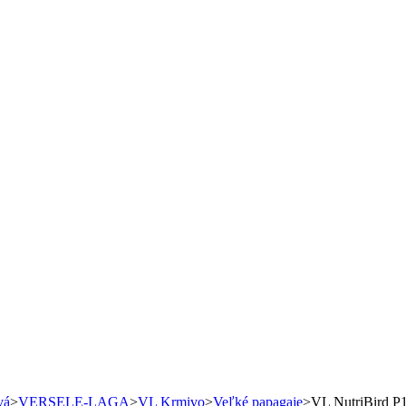
vá
>
VERSELE-LAGA
>
VL Krmivo
>
Veľké papagaje
>
VL NutriBird P1