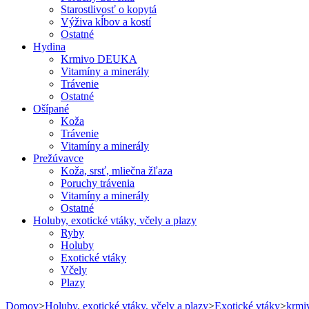
Starostlivosť o kopytá
Výživa kĺbov a kostí
Ostatné
Hydina
Krmivo DEUKA
Vitamíny a minerály
Trávenie
Ostatné
Ošípané
Koža
Trávenie
Vitamíny a minerály
Prežúvavce
Koža, srsť, mliečna žľaza
Poruchy trávenia
Vitamíny a minerály
Ostatné
Holuby, exotické vtáky, včely a plazy
Ryby
Holuby
Exotické vtáky
Včely
Plazy
Domov
>
Holuby, exotické vtáky, včely a plazy
>
Exotické vtáky
>
krmi