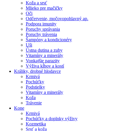
Koža a srsť
Mlieko pre mačičky
Oči
Odčervenie, močovopohlavný ap.
Podpora imunity
Poruchy správania
Poruchy trávenia
Šampóny a kondicionéry
Uši
Ústna dutina a zuby
Vitamíny a minerály
Vonkajšie parazity
Výživa kĺbov a kostí
Králiky, drobné hlodavce
Krmivá
Pochúťky
Podstielky
Vitamíny a minerály
Koža
Trávenie
Kone
Krmivá
Pochúťky a doplnky výživy
Kozmetika
Srsť a koža