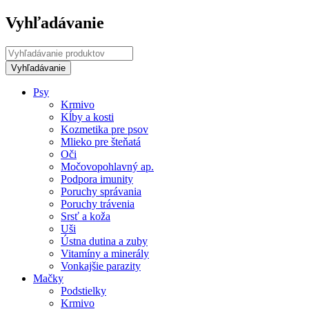
Vyhľadávanie
Psy
Krmivo
Kĺby a kosti
Kozmetika pre psov
Mlieko pre šteňatá
Oči
Močovopohlavný ap.
Podpora imunity
Poruchy správania
Poruchy trávenia
Srsť a koža
Uši
Ústna dutina a zuby
Vitamíny a minerály
Vonkajšie parazity
Mačky
Podstielky
Krmivo