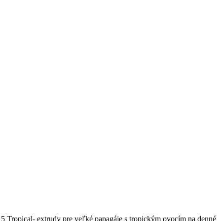
5 Tropical- extrudy pre veľké papagáje s tropickým ovocím na denné