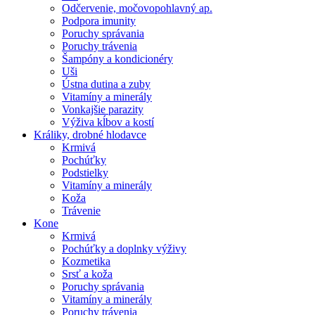
Odčervenie, močovopohlavný ap.
Podpora imunity
Poruchy správania
Poruchy trávenia
Šampóny a kondicionéry
Uši
Ústna dutina a zuby
Vitamíny a minerály
Vonkajšie parazity
Výživa kĺbov a kostí
Králiky, drobné hlodavce
Krmivá
Pochúťky
Podstielky
Vitamíny a minerály
Koža
Trávenie
Kone
Krmivá
Pochúťky a doplnky výživy
Kozmetika
Srsť a koža
Poruchy správania
Vitamíny a minerály
Poruchy trávenia