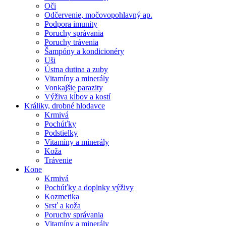
Oči
Odčervenie, močovopohlavný ap.
Podpora imunity
Poruchy správania
Poruchy trávenia
Šampóny a kondicionéry
Uši
Ústna dutina a zuby
Vitamíny a minerály
Vonkajšie parazity
Výživa kĺbov a kostí
Králiky, drobné hlodavce
Krmivá
Pochúťky
Podstielky
Vitamíny a minerály
Koža
Trávenie
Kone
Krmivá
Pochúťky a doplnky výživy
Kozmetika
Srsť a koža
Poruchy správania
Vitamíny a minerály