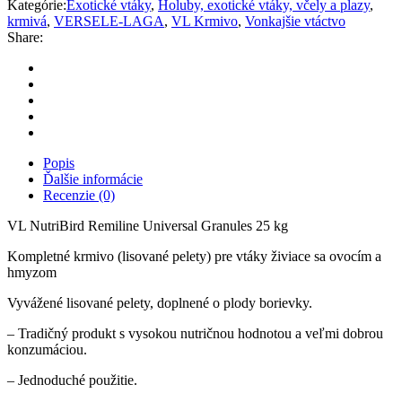
Kategórie:
Exotické vtáky
,
Holuby, exotické vtáky, včely a plazy
,
krmivá
,
VERSELE-LAGA
,
VL Krmivo
,
Vonkajšie vtáctvo
Share:
Popis
Ďalšie informácie
Recenzie (0)
VL NutriBird Remiline Universal Granules 25 kg
Kompletné krmivo (lisované pelety) pre vtáky živiace sa ovocím a
hmyzom
Vyvážené lisované pelety, doplnené o plody borievky.
– Tradičný produkt s vysokou nutričnou hodnotou a veľmi dobrou
konzumáciou.
– Jednoduché použitie.