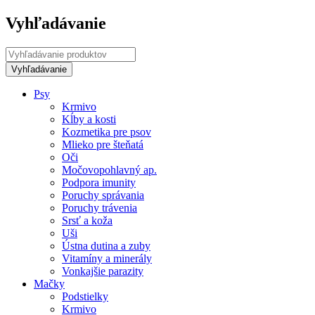
Vyhľadávanie
Psy
Krmivo
Kĺby a kosti
Kozmetika pre psov
Mlieko pre šteňatá
Oči
Močovopohlavný ap.
Podpora imunity
Poruchy správania
Poruchy trávenia
Srsť a koža
Uši
Ústna dutina a zuby
Vitamíny a minerály
Vonkajšie parazity
Mačky
Podstielky
Krmivo