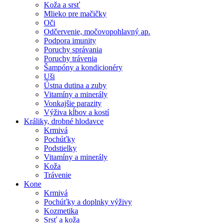
Koža a srsť
Mlieko pre mačičky
Oči
Odčervenie, močovopohlavný ap.
Podpora imunity
Poruchy správania
Poruchy trávenia
Šampóny a kondicionéry
Uši
Ústna dutina a zuby
Vitamíny a minerály
Vonkajšie parazity
Výživa kĺbov a kostí
Králiky, drobné hlodavce
Krmivá
Pochúťky
Podstielky
Vitamíny a minerály
Koža
Trávenie
Kone
Krmivá
Pochúťky a doplnky výživy
Kozmetika
Srsť a koža