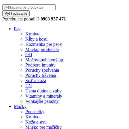
Potrebujete poradiť?
0903 937 471
Psy
Krmivo
Kĺby a kosti
Kozmetika pre psov
Mlieko pre šteňatá
Oči
Močovopohlavný ap.
Podpora imunity
Poruchy správania
Poruchy trávenia
Srsť a koža
Uši
Ústna dutina a zuby
Vitamíny a minerály
Vonkajšie parazity
Mačky
Podstielky
Krmivo
Koža a srsť
Mlieko pre mačičky