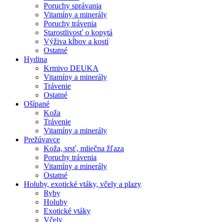
Poruchy správania
Vitamíny a minerály
Poruchy trávenia
Starostlivosť o kopytá
Výživa kĺbov a kostí
Ostatné
Hydina
Krmivo DEUKA
Vitamíny a minerály
Trávenie
Ostatné
Ošípané
Koža
Trávenie
Vitamíny a minerály
Prežúvavce
Koža, srsť, mliečna žľaza
Poruchy trávenia
Vitamíny a minerály
Ostatné
Holuby, exotické vtáky, včely a plazy
Ryby
Holuby
Exotické vtáky
Včely