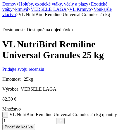
Domov
>
Holuby, exotické vtáky, včely a plazy
>
Exotické
vtáky
>
krmivá
>
VERSELE-LAGA
>
VL Krmivo
>
Vonkajšie
vtáctvo
>
VL NutriBird Remiline Universal Granules 25 kg
Dostupnosť:
Dostupné na objednávku
VL NutriBird Remiline
Universal Granules 25 kg
Pridajte svoju recenziu
Hmotnosť: 25kg
Výrobca: VERSELE LAGA
82,30
€
Množstvo
VL NutriBird Remiline Universal Granules 25 kg quantity
Pridať do košíka