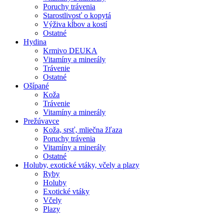
Poruchy trávenia
Starostlivosť o kopytá
Výživa kĺbov a kostí
Ostatné
Hydina
Krmivo DEUKA
Vitamíny a minerály
Trávenie
Ostatné
Ošípané
Koža
Trávenie
Vitamíny a minerály
Prežúvavce
Koža, srsť, mliečna žľaza
Poruchy trávenia
Vitamíny a minerály
Ostatné
Holuby, exotické vtáky, včely a plazy
Ryby
Holuby
Exotické vtáky
Včely
Plazy