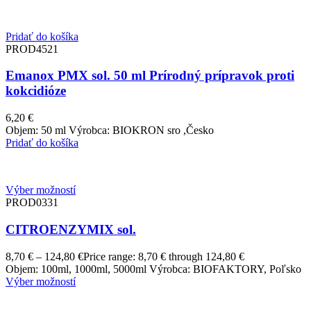
Pridať do košíka
PROD4521
Emanox PMX sol. 50 ml Prírodný prípravok proti
kokcidióze
6,20
€
Objem: 50 ml Výrobca: BIOKRON sro ,Česko
Pridať do košíka
Výber možností
PROD0331
CITROENZYMIX sol.
8,70
€
–
124,80
€
Price range: 8,70 € through 124,80 €
Objem: 100ml, 1000ml, 5000ml Výrobca: BIOFAKTORY, Poľsko
Výber možností