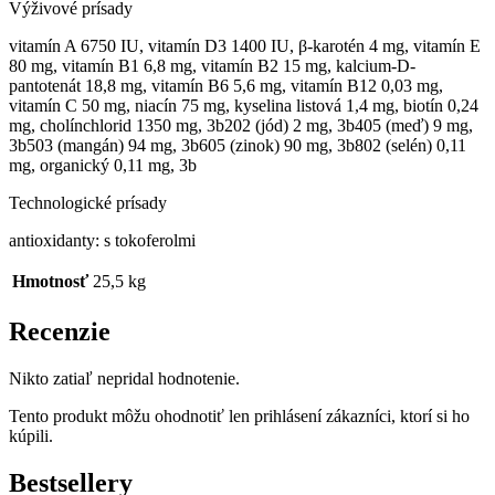
Výživové prísady
vitamín A 6750 IU, vitamín D3 1400 IU, β-karotén 4 mg, vitamín E
80 mg, vitamín B1 6,8 mg, vitamín B2 15 mg, kalcium-D-
pantotenát 18,8 mg, vitamín B6 5,6 mg, vitamín B12 0,03 mg,
vitamín C 50 mg, niacín 75 mg, kyselina listová 1,4 mg, biotín 0,24
mg, cholínchlorid 1350 mg, 3b202 (jód) 2 mg, 3b405 (meď) 9 mg,
3b503 (mangán) 94 mg, 3b605 (zinok) 90 mg, 3b802 (selén) 0,11
mg, organický 0,11 mg, 3b
Technologické prísady
antioxidanty: s tokoferolmi
Hmotnosť
25,5 kg
Recenzie
Nikto zatiaľ nepridal hodnotenie.
Tento produkt môžu ohodnotiť len prihlásení zákazníci, ktorí si ho
kúpili.
Bestsellery