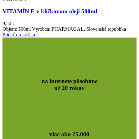
VITAMÍN E v klíčkovom oleji 500ml
9,50
€
Objem: 500ml Výrobca: PHARMAGAL, Slovenská republika
Pridať do košíka
na internete pôsobíme
už 20 rokov
viac ako 25.000